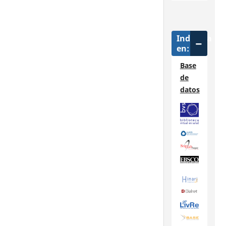
Indizada
en:
Base
de
datos