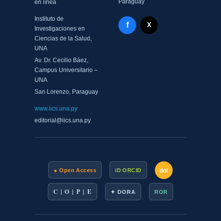
Paraguay
en línea
Instituto de
Facebook - Memorias del
f
X Twitter - MIICS UNA
X
Investigaciones en
Ciencias de la Salud,
UNA
Av. Dr. Cecilio Báez,
Campus Universitario –
UNA
San Lorenzo, Paraguay
www.iics.una.py
editorial@iics.una.py
doi
● Open Access
iD ORCID
C | O | P | E
✦ DORA
ROR