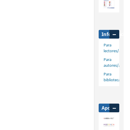
Informació
Para
lectores/as
Para
autores/as
Para
bibliotecarios/
Apoya