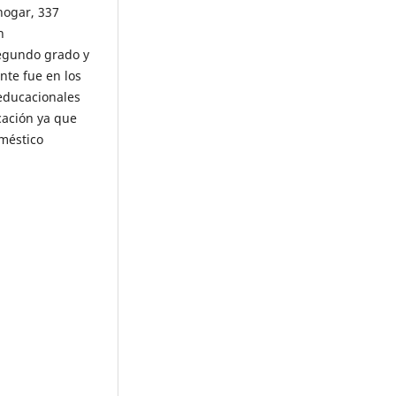
hogar, 337
n
segundo grado y
nte fue en los
educacionales
cación ya que
oméstico