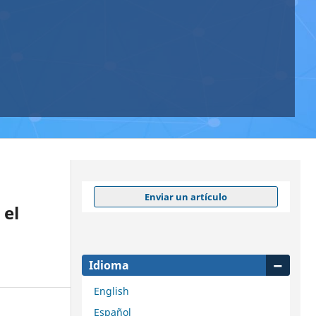
Enviar un artículo
 el
Idioma
English
Español