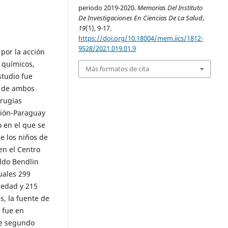
periodo 2019-2020.
Memorias Del Instituto
De Investigaciones En Ciencias De La Salud
,
19
(1), 9-17.
https://doi.org/10.18004/mem.iics/1812-
9528/2021.019.01.9
por la acción
, químicos,
Más formatos de cita
studio fue
os de ambos
irugías
ción-Paraguay
o en el que se
de los niños de
en el Centro
ldo Bendlin
uales 299
 edad y 215
s, la fuente de
n fue en
de segundo