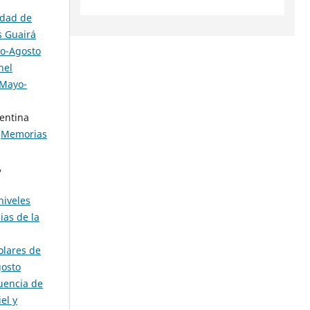
idad de
s Guairá
yo-Agosto
nel
 Mayo-
lentina
,
Memorias
,
niveles
ias de la
olares de
gosto
uencia de
el y