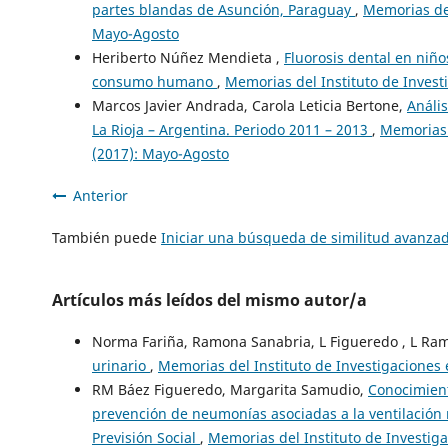
partes blandas de Asunción, Paraguay
,
Memorias del
Mayo-Agosto
Heriberto Núñez Mendieta ,
Fluorosis dental en niño
consumo humano
,
Memorias del Instituto de Investi
Marcos Javier Andrada, Carola Leticia Bertone,
Anális
La Rioja – Argentina. Periodo 2011 – 2013
,
Memorias d
(2017): Mayo-Agosto
Anterior
También puede
Iniciar una búsqueda de similitud avanza
Artículos más leídos del mismo autor/a
Norma Fariña, Ramona Sanabria, L Figueredo , L Ra
urinario
,
Memorias del Instituto de Investigaciones e
RM Báez Figueredo, Margarita Samudio,
Conocimient
prevención de neumonías asociadas a la ventilación 
Previsión Social
,
Memorias del Instituto de Investiga