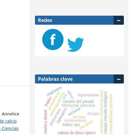
Redes
Palabras clave
implantes
saliva
accidente cerebrovascular
prevalencia
cuerpo extraño biológico
anticoagulación
hipertensión
tco
vulnerabilidad auricular
itapúa
carmen del paraná
fibrilación auricular
—
vectores
leptospira
anticuerpos
estética dental
dengue
, Annelice
anciano
leishmaniasis
de calcio
paraguay
índice cpo
n Ciencias
cabeza de disco óptico