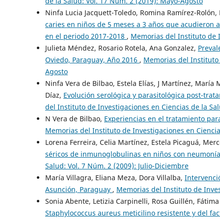
de la Salud: Vol. 17 Núm. 2 (2019): Mayo-Agosto
Ninfa Lucia Jacquett-Toledo, Romina Ramírez-Rolón, 
caries en niños de 5 meses a 3 años que acudieron a
en el periodo 2017-2018
,
Memorias del Instituto de 
Julieta Méndez, Rosario Rotela, Ana Gonzalez,
Preval
Oviedo, Paraguay, Año 2016
,
Memorias del Instituto 
Agosto
Ninfa Vera de Bilbao, Estela Elías, J Martínez, María
Díaz,
Evolución serológica y parasitológica post-tr
del Instituto de Investigaciones en Ciencias de la Sa
N Vera de Bilbao,
Experiencias en el tratamiento pa
Memorias del Instituto de Investigaciones en Ciencias
Lorena Ferreira, Celia Martínez, Estela Picaguá, Merc
séricos de inmunoglobulinas en niños con neumonía
Salud: Vol. 7 Núm. 2 (2009): Julio-Diciembre
María Villagra, Eliana Meza, Dora Villalba,
Intervenci
Asunción, Paraguay
,
Memorias del Instituto de Inve
Sonia Abente, Letizia Carpinelli, Rosa Guillén, Fáti
Staphylococcus aureus meticilino resistente y del fac