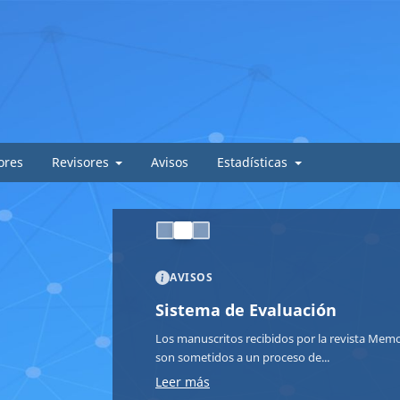
ores
Revisores
Avisos
Estadísticas
AVISOS
Nueva Covocatoria
El Instituto de Investigaciones en Ciencias de
invita a investigadores, docentes y...
Leer más