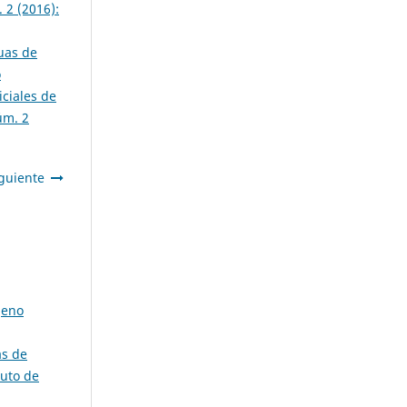
 2 (2016):
guas de
o
iciales de
úm. 2
guiente
geno
as de
tuto de