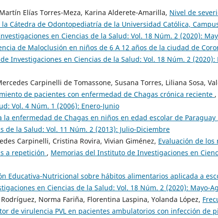
Martín Elías Torres-Meza, Karina Alderete-Amarilla,
Nivel de sever
 la Cátedra de Odontopediatría de la Universidad Católica, Campu
Investigaciones en Ciencias de la Salud: Vol. 18 Núm. 2 (2020): Ma
encia de Maloclusión en niños de 6 A 12 años de la ciudad de Coro
de Investigaciones en Ciencias de la Salud: Vol. 18 Núm. 2 (2020):
 Mercedes Carpinelli de Tomassone, Susana Torres, Liliana Sosa, Va
atamiento de pacientes con enfermedad de Chagas crónica reciente
lud: Vol. 4 Núm. 1 (2006): Enero-Junio
ra la enfermedad de Chagas en niños en edad escolar de Paraguay
 de la Salud: Vol. 11 Núm. 2 (2013): Julio-Diciembre
edes Carpinelli, Cristina Rovira, Vivian Giménez,
Evaluación de los 
s a repetición
,
Memorias del Instituto de Investigaciones en Cienc
ón Educativa-Nutricional sobre hábitos alimentarios aplicada a esc
stigaciones en Ciencias de la Salud: Vol. 18 Núm. 2 (2020): Mayo-A
ma Rodríguez, Norma Fariña, Florentina Laspina, Yolanda López,
Frec
tor de virulencia PVL en pacientes ambulatorios con infección de pi