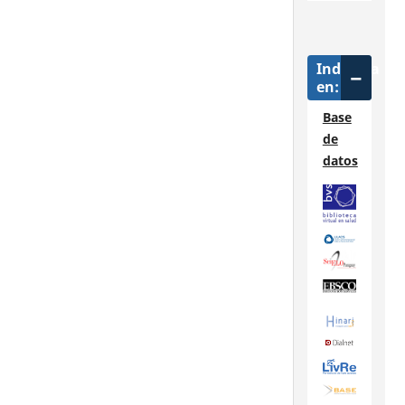
Indizada
en:
Base
de
datos