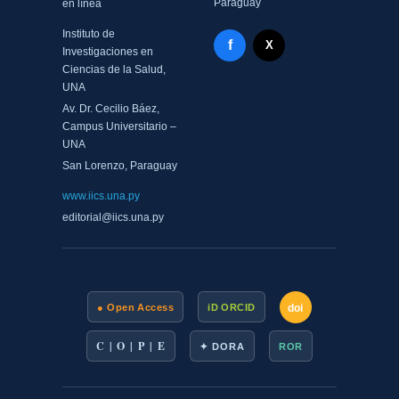
Paraguay
en línea
Instituto de
Facebook - Memorias del
f
X Twitter - MIICS UNA
X
Investigaciones en
Ciencias de la Salud,
UNA
Av. Dr. Cecilio Báez,
Campus Universitario –
UNA
San Lorenzo, Paraguay
www.iics.una.py
editorial@iics.una.py
doi
● Open Access
iD ORCID
C | O | P | E
✦ DORA
ROR