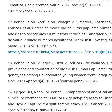
Temática. Hacia promoc. Salud. 2017 Dec; 22(2): 129-143.
10.17151/hpsal.2017.22.2.10
12. Bobadilla ML, Zorrilla ME, Villagra V, Olmedo G, Roscher G
Franco F et al. Detección molecular del virus papiloma huma
alto riesgo oncogénico en muestras cervicales. Laboratorio Ce
de Salud Pública: Primeros Resultados. Mem. Inst. Investig. C
Salud. 2015 Apr; 13(1): 17-23.
https://doi.org/10.18004/Mem.iics/1812-9528/2015.013(01)17
13. Bobadilla ML, Villagra V, Ortiz V, Deluca G, de Paula VS. Hi
prevalence and co-infection of high-risk Human Papillomavir
genotypes among unvaccinated young women from Paraguay
One. 2023 Apr 6;18(4). 10.1371/journal.pone.0283542
14. Ejegod DM, Rebolj M, Bonde J. Comparison of analytical a
clinical performance of CLART VPH2 genotyping assay to Linea
and Hybrid Capture 2: a split-sample study. BMC Cancer. 2015
15:216. 10.1186/s12885-015-1223-z