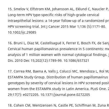
15. Smelov V, Elfstrom KM, Johansson AL, Eklund C, Naucler P, 
Long-term HPV type-specific risks of high-grade cervical
intraepithelial lesions: a 14-year follow-up of a randomized p
HPV screening trial. Int J Cancer 2015 Mar 1;136 (5):1171-80.
10.1002/ijc.29085
16. Bruni L, Diaz M, Castellsagué X, Ferrer E, Bosch FX, de San
Cervical human papillomavirus prevalence in 5 continents: m
analysis of 1 million women with normal cytological findings. J
Dis. 2010 Dec 15;202(12):1789-99. 10.1086/657321
17. Correa RM, Baena A, Valls J, Colucci MC, Mendoza L, Rol M, 
ESTAMPA Study Group. Distribution of human papillomavirus
genotypes by severity of cervical lesions in HPV screened posi
women from the ESTAMPA study in Latin America. PLoS One. 2
29;17(7): e0272205. 10.1371/journal.pone.0272205
18. Cohen CM, Wentzensen N, Castle PE, Schiffman M, Zuna R