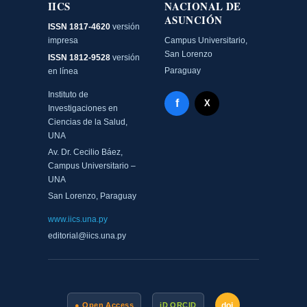
IICS
NACIONAL DE
ASUNCIÓN
ISSN 1817-4620
versión
impresa
Campus Universitario,
San Lorenzo
ISSN 1812-9528
versión
Paraguay
en línea
Instituto de
Facebook - Memorias del
f
X Twitter - MIICS UNA
X
Investigaciones en
Ciencias de la Salud,
UNA
Av. Dr. Cecilio Báez,
Campus Universitario –
UNA
San Lorenzo, Paraguay
www.iics.una.py
editorial@iics.una.py
doi
● Open Access
iD ORCID