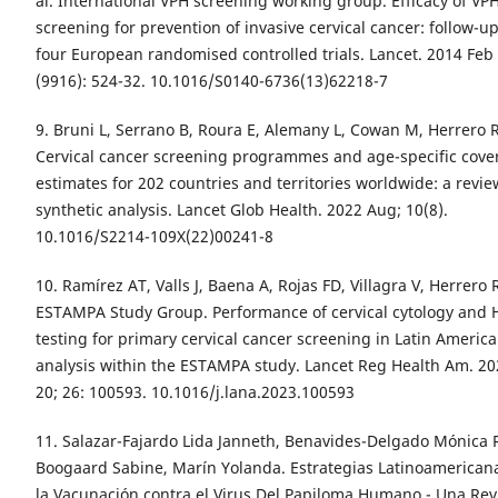
al. International VPH screening working group. Efficacy of V
screening for prevention of invasive cervical cancer: follow-up
four European randomised controlled trials. Lancet. 2014 Feb
(9916): 524-32. 10.1016/S0140-6736(13)62218-7
9. Bruni L, Serrano B, Roura E, Alemany L, Cowan M, Herrero R,
Cervical cancer screening programmes and age-specific cove
estimates for 202 countries and territories worldwide: a revi
synthetic analysis. Lancet Glob Health. 2022 Aug; 10(8).
10.1016/S2214-109X(22)00241-8
10. Ramírez AT, Valls J, Baena A, Rojas FD, Villagra V, Herrero 
ESTAMPA Study Group. Performance of cervical cytology and 
testing for primary cervical cancer screening in Latin America
analysis within the ESTAMPA study. Lancet Reg Health Am. 2
20; 26: 100593. 10.1016/j.lana.2023.100593
11. Salazar-Fajardo Lida Janneth, Benavides-Delgado Mónica 
Boogaard Sabine, Marín Yolanda. Estrategias Latinoamerican
la Vacunación contra el Virus Del Papiloma Humano - Una Rev