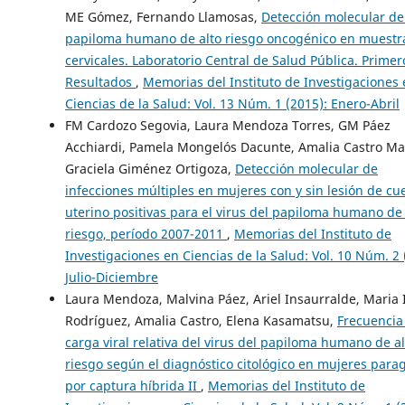
ME Gómez, Fernando Llamosas,
Detección molecular del
papiloma humano de alto riesgo oncogénico en muestr
cervicales. Laboratorio Central de Salud Pública. Primer
Resultados
,
Memorias del Instituto de Investigaciones
Ciencias de la Salud: Vol. 13 Núm. 1 (2015): Enero-Abril
FM Cardozo Segovia, Laura Mendoza Torres, GM Páez
Acchiardi, Pamela Mongelós Dacunte, Amalia Castro Ma
Graciela Giménez Ortigoza,
Detección molecular de
infecciones múltiples en mujeres con y sin lesión de cue
uterino positivas para el virus del papiloma humano de 
riesgo, período 2007-2011
,
Memorias del Instituto de
Investigaciones en Ciencias de la Salud: Vol. 10 Núm. 2 
Julio-Diciembre
Laura Mendoza, Malvina Páez, Ariel Insaurralde, Maria 
Rodríguez, Amalia Castro, Elena Kasamatsu,
Frecuencia
carga viral relativa del virus del papiloma humano de al
riesgo según el diagnóstico citológico en mujeres para
por captura híbrida II
,
Memorias del Instituto de