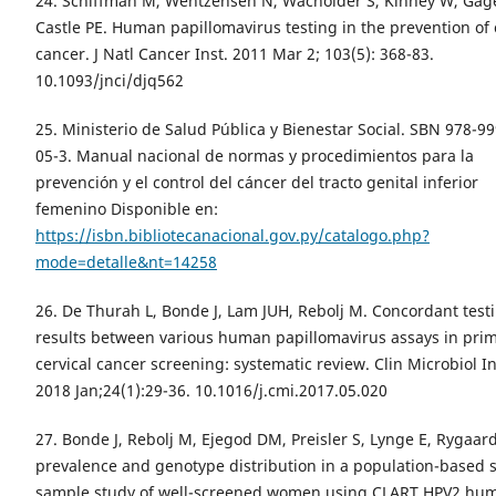
24. Schiffman M, Wentzensen N, Wacholder S, Kinney W, Gage
Castle PE. Human papillomavirus testing in the prevention of 
cancer. J Natl Cancer Inst. 2011 Mar 2; 103(5): 368-83.
10.1093/jnci/djq562
25. Ministerio de Salud Pública y Bienestar Social. SBN 978-9
05-3. Manual nacional de normas y procedimientos para la
prevención y el control del cáncer del tracto genital inferior
femenino Disponible en:
https://isbn.bibliotecanacional.gov.py/catalogo.php?
mode=detalle&nt=14258
26. De Thurah L, Bonde J, Lam JUH, Rebolj M. Concordant test
results between various human papillomavirus assays in pri
cervical cancer screening: systematic review. Clin Microbiol In
2018 Jan;24(1):29-36. 10.1016/j.cmi.2017.05.020
27. Bonde J, Rebolj M, Ejegod DM, Preisler S, Lynge E, Rygaar
prevalence and genotype distribution in a population-based s
sample study of well-screened women using CLART HPV2 hu