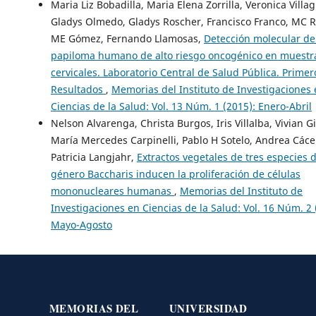
Maria Liz Bobadilla, Maria Elena Zorrilla, Veronica Villag
Gladys Olmedo, Gladys Roscher, Francisco Franco, MC R
ME Gómez, Fernando Llamosas,
Detección molecular del
papiloma humano de alto riesgo oncogénico en muestr
cervicales. Laboratorio Central de Salud Pública. Primer
Resultados
,
Memorias del Instituto de Investigaciones
Ciencias de la Salud: Vol. 13 Núm. 1 (2015): Enero-Abril
Nelson Alvarenga, Christa Burgos, Iris Villalba, Vivian 
María Mercedes Carpinelli, Pablo H Sotelo, Andrea Cáce
Patricia Langjahr,
Extractos vegetales de tres especies d
género Baccharis inducen la proliferación de células
mononucleares humanas
,
Memorias del Instituto de
Investigaciones en Ciencias de la Salud: Vol. 16 Núm. 2 
Mayo-Agosto
MEMORIAS DEL
UNIVERSIDAD