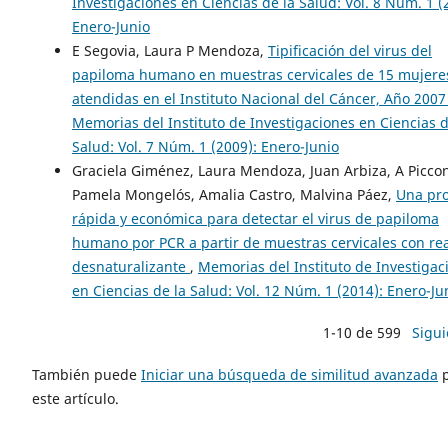
Investigaciones en Ciencias de la Salud: Vol. 8 Núm. 1 (
Enero-Junio
E Segovia, Laura P Mendoza,
Tipificación del virus del
papiloma humano en muestras cervicales de 15 mujere
atendidas en el Instituto Nacional del Cáncer, Año 200
Memorias del Instituto de Investigaciones en Ciencias d
Salud: Vol. 7 Núm. 1 (2009): Enero-Junio
Graciela Giménez, Laura Mendoza, Juan Arbiza, A Piccon
Pamela Mongelós, Amalia Castro, Malvina Páez,
Una pr
rápida y económica para detectar el virus de papiloma
humano por PCR a partir de muestras cervicales con rea
desnaturalizante
,
Memorias del Instituto de Investigac
en Ciencias de la Salud: Vol. 12 Núm. 1 (2014): Enero-Ju
1-10 de 599
Sigui
También puede
Iniciar una búsqueda de similitud avanzada
p
este artículo.