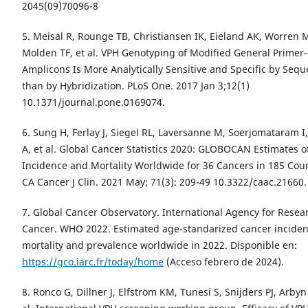
2045(09)70096-8
5. Meisal R, Rounge TB, Christiansen IK, Eieland AK, Worren
Molden TF, et al. VPH Genotyping of Modified General Primer-
Amplicons Is More Analytically Sensitive and Specific by Seq
than by Hybridization. PLoS One. 2017 Jan 3;12(1)
10.1371/journal.pone.0169074.
6. Sung H, Ferlay J, Siegel RL, Laversanne M, Soerjomataram I
A, et al. Global Cancer Statistics 2020: GLOBOCAN Estimates o
Incidence and Mortality Worldwide for 36 Cancers in 185 Coun
CA Cancer J Clin. 2021 May; 71(3): 209-49 10.3322/caac.21660.
7. Global Cancer Observatory. International Agency for Resea
Cancer. WHO 2022. Estimated age-standarized cancer inciden
mortality and prevalence worldwide in 2022. Disponible en:
https://gco.iarc.fr/today/home
(Acceso febrero de 2024).
8. Ronco G, Dillner J, Elfström KM, Tunesi S, Snijders PJ, Arbyn