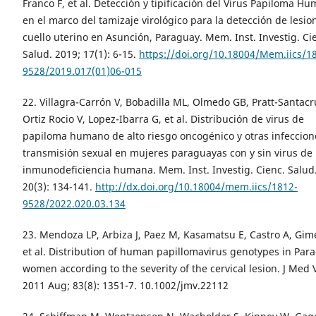
Franco F, et al. Detección y tipificación del Virus Papiloma H
en el marco del tamizaje virológico para la detección de lesio
cuello uterino en Asunción, Paraguay. Mem. Inst. Investig. Ci
Salud. 2019; 17(1): 6-15.
https://doi.org/10.18004/Mem.iics/1
9528/2019.017(01)06-015
22. Villagra-Carrón V, Bobadilla ML, Olmedo GB, Pratt-Santacr
Ortiz Rocio V, Lopez-Ibarra G, et al. Distribución de virus de
papiloma humano de alto riesgo oncogénico y otras infeccion
transmisión sexual en mujeres paraguayas con y sin virus de 
inmunodeficiencia humana. Mem. Inst. Investig. Cienc. Salud
20(3): 134-141.
http://dx.doi.org/10.18004/mem.iics/1812-
9528/2022.020.03.134
23. Mendoza LP, Arbiza J, Paez M, Kasamatsu E, Castro A, Gim
et al. Distribution of human papillomavirus genotypes in Pa
women according to the severity of the cervical lesion. J Med V
2011 Aug; 83(8): 1351-7. 10.1002/jmv.22112