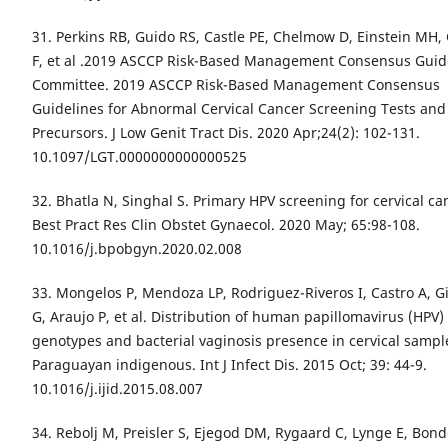
31. Perkins RB, Guido RS, Castle PE, Chelmow D, Einstein MH,
F, et al .2019 ASCCP Risk-Based Management Consensus Guid
Committee. 2019 ASCCP Risk-Based Management Consensus
Guidelines for Abnormal Cervical Cancer Screening Tests and
Precursors. J Low Genit Tract Dis. 2020 Apr;24(2): 102-131.
10.1097/LGT.0000000000000525
32. Bhatla N, Singhal S. Primary HPV screening for cervical ca
Best Pract Res Clin Obstet Gynaecol. 2020 May; 65:98-108.
10.1016/j.bpobgyn.2020.02.008
33. Mongelos P, Mendoza LP, Rodriguez-Riveros I, Castro A, 
G, Araujo P, et al. Distribution of human papillomavirus (HPV)
genotypes and bacterial vaginosis presence in cervical sampl
Paraguayan indigenous. Int J Infect Dis. 2015 Oct; 39: 44-9.
10.1016/j.ijid.2015.08.007
34. Rebolj M, Preisler S, Ejegod DM, Rygaard C, Lynge E, Bonde