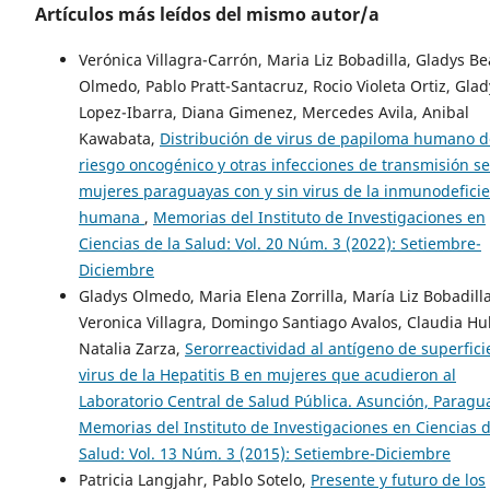
Artículos más leídos del mismo autor/a
Verónica Villagra-Carrón, Maria Liz Bobadilla, Gladys Be
Olmedo, Pablo Pratt-Santacruz, Rocio Violeta Ortiz, Glad
Lopez-Ibarra, Diana Gimenez, Mercedes Avila, Anibal
Kawabata,
Distribución de virus de papiloma humano d
riesgo oncogénico y otras infecciones de transmisión s
mujeres paraguayas con y sin virus de la inmunodefici
humana
,
Memorias del Instituto de Investigaciones en
Ciencias de la Salud: Vol. 20 Núm. 3 (2022): Setiembre-
Diciembre
Gladys Olmedo, Maria Elena Zorrilla, María Liz Bobadilla
Veronica Villagra, Domingo Santiago Avalos, Claudia Hu
Natalia Zarza,
Serorreactividad al antígeno de superfici
virus de la Hepatitis B en mujeres que acudieron al
Laboratorio Central de Salud Pública. Asunción, Parag
Memorias del Instituto de Investigaciones en Ciencias d
Salud: Vol. 13 Núm. 3 (2015): Setiembre-Diciembre
Patricia Langjahr, Pablo Sotelo,
Presente y futuro de los