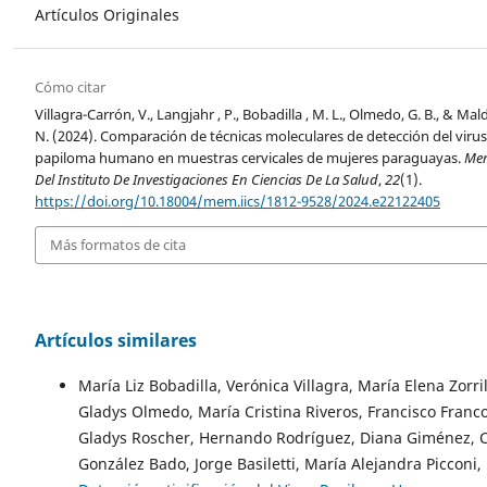
Artículos Originales
Cómo citar
Villagra-Carrón, V., Langjahr , P., Bobadilla , M. L., Olmedo, G. B., & Ma
N. (2024). Comparación de técnicas moleculares de detección del virus
papiloma humano en muestras cervicales de mujeres paraguayas.
Mem
Del Instituto De Investigaciones En Ciencias De La Salud
,
22
(1).
https://doi.org/10.18004/mem.iics/1812-9528/2024.e22122405
Más formatos de cita
Artículos similares
María Liz Bobadilla, Verónica Villagra, María Elena Zorril
Gladys Olmedo, María Cristina Riveros, Francisco Franco
Gladys Roscher, Hernando Rodríguez, Diana Giménez, C
González Bado, Jorge Basiletti, María Alejandra Picconi,