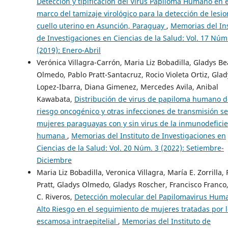
Detección y tipificación del Virus Papiloma Humano en e
marco del tamizaje virológico para la detección de lesio
cuello uterino en Asunción, Paraguay
,
Memorias del Ins
de Investigaciones en Ciencias de la Salud: Vol. 17 Núm
(2019): Enero-Abril
Verónica Villagra-Carrón, Maria Liz Bobadilla, Gladys Be
Olmedo, Pablo Pratt-Santacruz, Rocio Violeta Ortiz, Glad
Lopez-Ibarra, Diana Gimenez, Mercedes Avila, Anibal
Kawabata,
Distribución de virus de papiloma humano d
riesgo oncogénico y otras infecciones de transmisión s
mujeres paraguayas con y sin virus de la inmunodefici
humana
,
Memorias del Instituto de Investigaciones en
Ciencias de la Salud: Vol. 20 Núm. 3 (2022): Setiembre-
Diciembre
Maria Liz Bobadilla, Veronica Villagra, María E. Zorrilla,
Pratt, Gladys Olmedo, Gladys Roscher, Francisco Franco
C. Riveros,
Detección molecular del Papilomavirus Hum
Alto Riesgo en el seguimiento de mujeres tratadas por 
escamosa intraepitelial
,
Memorias del Instituto de