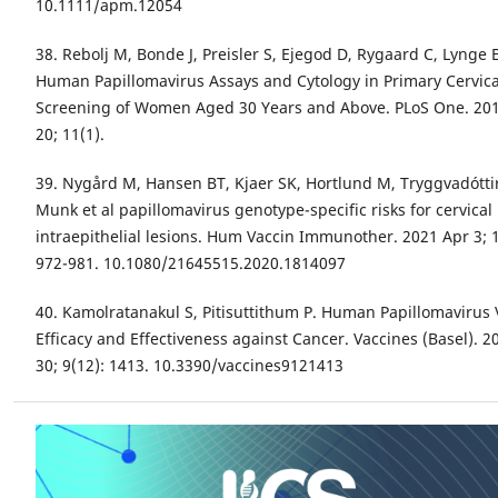
10.1111/apm.12054
38. Rebolj M, Bonde J, Preisler S, Ejegod D, Rygaard C, Lynge E
Human Papillomavirus Assays and Cytology in Primary Cervica
Screening of Women Aged 30 Years and Above. PLoS One. 201
20; 11(1).
39. Nygård M, Hansen BT, Kjaer SK, Hortlund M, Tryggvadóttir
Munk et al papillomavirus genotype-specific risks for cervical
intraepithelial lesions. Hum Vaccin Immunother. 2021 Apr 3; 1
972-981. 10.1080/21645515.2020.1814097
40. Kamolratanakul S, Pitisuttithum P. Human Papillomavirus 
Efficacy and Effectiveness against Cancer. Vaccines (Basel). 
30; 9(12): 1413. 10.3390/vaccines9121413