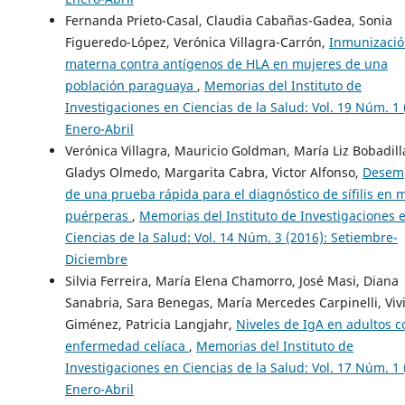
Fernanda Prieto-Casal, Claudia Cabañas-Gadea, Sonia
Figueredo-López, Verónica Villagra-Carrón,
Inmunizació
materna contra antígenos de HLA en mujeres de una
población paraguaya
,
Memorias del Instituto de
Investigaciones en Ciencias de la Salud: Vol. 19 Núm. 1 
Enero-Abril
Verónica Villagra, Mauricio Goldman, María Liz Bobadill
Gladys Olmedo, Margarita Cabra, Victor Alfonso,
Desem
de una prueba rápida para el diagnóstico de sífilis en 
puérperas
,
Memorias del Instituto de Investigaciones 
Ciencias de la Salud: Vol. 14 Núm. 3 (2016): Setiembre-
Diciembre
Silvia Ferreira, María Elena Chamorro, José Masi, Diana
Sanabria, Sara Benegas, María Mercedes Carpinelli, Viv
Giménez, Patricia Langjahr,
Niveles de IgA en adultos c
enfermedad celíaca
,
Memorias del Instituto de
Investigaciones en Ciencias de la Salud: Vol. 17 Núm. 1 
Enero-Abril