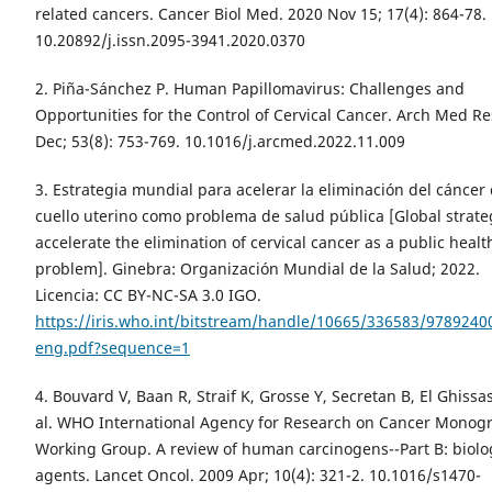
related cancers. Cancer Biol Med. 2020 Nov 15; 17(4): 864-78.
10.20892/j.issn.2095-3941.2020.0370
2. Piña-Sánchez P. Human Papillomavirus: Challenges and
Opportunities for the Control of Cervical Cancer. Arch Med Re
Dec; 53(8): 753-769. 10.1016/j.arcmed.2022.11.009
3. Estrategia mundial para acelerar la eliminación del cáncer 
cuello uterino como problema de salud pública [Global strate
accelerate the elimination of cervical cancer as a public healt
problem]. Ginebra: Organización Mundial de la Salud; 2022.
Licencia: CC BY-NC-SA 3.0 IGO.
https://iris.who.int/bitstream/handle/10665/336583/9789240
eng.pdf?sequence=1
4. Bouvard V, Baan R, Straif K, Grosse Y, Secretan B, El Ghissas
al. WHO International Agency for Research on Cancer Monog
Working Group. A review of human carcinogens--Part B: biolo
agents. Lancet Oncol. 2009 Apr; 10(4): 321-2. 10.1016/s1470-