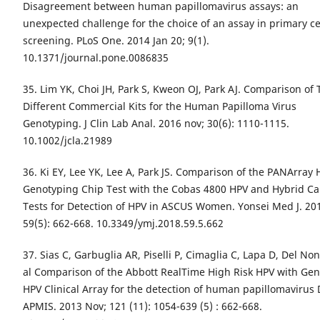
Disagreement between human papillomavirus assays: an
unexpected challenge for the choice of an assay in primary ce
screening. PLoS One. 2014 Jan 20; 9(1).
10.1371/journal.pone.0086835
35. Lim YK, Choi JH, Park S, Kweon OJ, Park AJ. Comparison of
Different Commercial Kits for the Human Papilloma Virus
Genotyping. J Clin Lab Anal. 2016 nov; 30(6): 1110-1115.
10.1002/jcla.21989
36. Ki EY, Lee YK, Lee A, Park JS. Comparison of the PANArray 
Genotyping Chip Test with the Cobas 4800 HPV and Hybrid Ca
Tests for Detection of HPV in ASCUS Women. Yonsei Med J. 201
59(5): 662-668. 10.3349/ymj.2018.59.5.662
37. Sias C, Garbuglia AR, Piselli P, Cimaglia C, Lapa D, Del Non
al Comparison of the Abbott RealTime High Risk HPV with Ge
HPV Clinical Array for the detection of human papillomavirus
APMIS. 2013 Nov; 121 (11): 1054-639 (5) : 662-668.