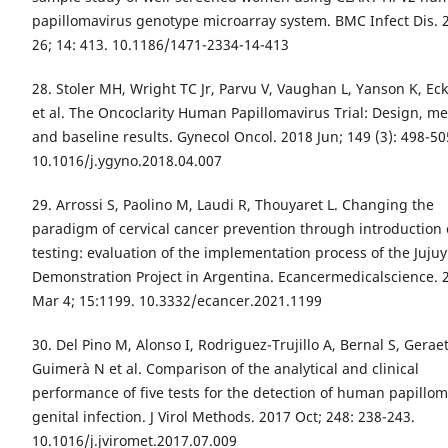
papillomavirus genotype microarray system. BMC Infect Dis. 2
26; 14: 413. 10.1186/1471-2334-14-413
28. Stoler MH, Wright TC Jr, Parvu V, Vaughan L, Yanson K, Eck
et al. The Oncoclarity Human Papillomavirus Trial: Design, m
and baseline results. Gynecol Oncol. 2018 Jun; 149 (3): 498-50
10.1016/j.ygyno.2018.04.007
29. Arrossi S, Paolino M, Laudi R, Thouyaret L. Changing the
paradigm of cervical cancer prevention through introduction 
testing: evaluation of the implementation process of the Jujuy
Demonstration Project in Argentina. Ecancermedicalscience. 
Mar 4; 15:1199. 10.3332/ecancer.2021.1199
30. Del Pino M, Alonso I, Rodriguez-Trujillo A, Bernal S, Geraet
Guimerà N et al. Comparison of the analytical and clinical
performance of five tests for the detection of human papillo
genital infection. J Virol Methods. 2017 Oct; 248: 238-243.
10.1016/j.jviromet.2017.07.009