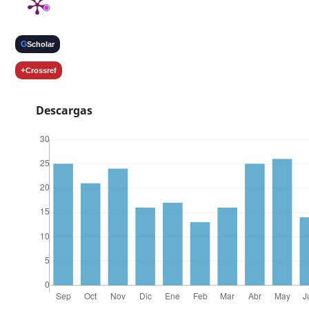
G
Scholar
+
Crossref
Descargas