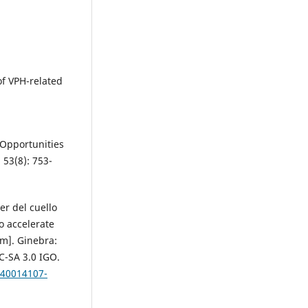
of VPH-related
 Opportunities
 53(8): 753-
er del cuello
o accelerate
em]. Ginebra:
C-SA 3.0 IGO.
240014107-