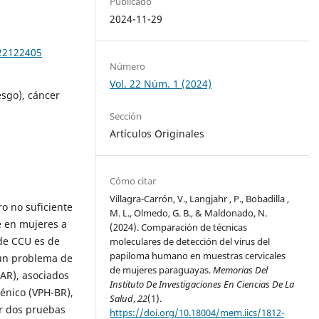
Publicado
2024-11-29
e22122405
Número
Vol. 22 Núm. 1 (2024)
sgo), cáncer
Sección
Artículos Originales
Cómo citar
Villagra-Carrón, V., Langjahr , P., Bobadilla ,
o no suficiente
M. L., Olmedo, G. B., & Maldonado, N.
e en mujeres a
(2024). Comparación de técnicas
 de CCU es de
moleculares de detección del virus del
papiloma humano en muestras cervicales
 un problema de
de mujeres paraguayas.
Memorias Del
-AR), asociados
Instituto De Investigaciones En Ciencias De La
génico (VPH-BR),
Salud
,
22
(1).
ar dos pruebas
https://doi.org/10.18004/mem.iics/1812-