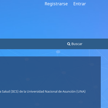
Registrarse
Entrar
Buscar
So
Si
 la Salud (IICS) de la Universidad Nacional de Asunción (UNA)
Le
Le