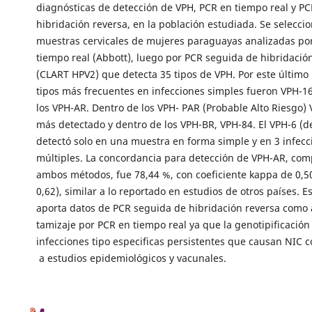
diagnósticas de detección de VPH, PCR en tiempo real y P
hibridación reversa, en la población estudiada. Se selecci
muestras cervicales de mujeres paraguayas analizadas po
tiempo real (Abbott), luego por PCR seguida de hibridació
(CLART HPV2) que detecta 35 tipos de VPH. Por este último
tipos más frecuentes en infecciones simples fueron VPH-16
los VPH-AR. Dentro de los VPH- PAR (Probable Alto Riesgo) 
más detectado y dentro de los VPH-BR, VPH-84. El VPH-6 (d
detectó solo en una muestra en forma simple y en 3 infecc
múltiples. La concordancia para detección de VPH-AR, co
ambos métodos, fue 78,44 %, con coeficiente kappa de 0,50
0,62), similar a lo reportado en estudios de otros países. E
aporta datos de PCR seguida de hibridación reversa como 
tamizaje por PCR en tiempo real ya que la genotipificació
infecciones tipo especificas persistentes que causan NIC 
a estudios epidemiológicos y vacunales.