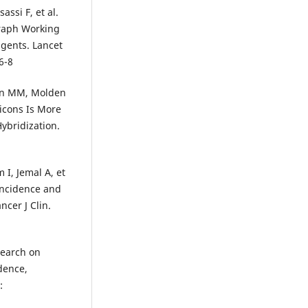
assi F, et al.
raph Working
agents. Lancet
6-8
ren MM, Molden
icons Is More
ybridization.
 I, Jemal A, et
Incidence and
ncer J Clin.
search on
dence,
: