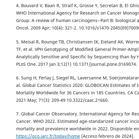
4. Bouvard V, Baan R, Straif K, Grosse Y, Secretan B, El Ghiss
WHO International Agency for Research on Cancer Monog
Group. A review of human carcinogens--Part B: biological 
Oncol. 2009 Apr; 10(4): 321-2. 10.1016/s1470-2045(09)7009
5. Meisal R, Rounge TB, Christiansen IK, Eieland AK, Wor
TF, et al. VPH Genotyping of Modified General Primer-Ampl
Analytically Sensitive and Specific by Sequencing than by H
PLoS One. 2017 Jan 3;12(1) 10.1371/journal.pone.0169074.
6. Sung H, Ferlay J, Siegel RL, Laversanne M, Soerjomataram
al. Global Cancer Statistics 2020: GLOBOCAN Estimates of 
Mortality Worldwide for 36 Cancers in 185 Countries. CA Ca
2021 May; 71(3): 209-49 10.3322/caac.21660.
7. Global Cancer Observatory. International Agency for Re
Cancer. WHO 2022. Estimated age-standarized cancer inci
mortality and prevalence worldwide in 2022. Disponible en
https://gco.iarc.fr/today/home
(Acceso febrero de 2024).