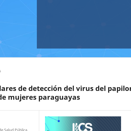
s
res de detección del virus del papil
de mujeres paraguayas
de Salud Pública,