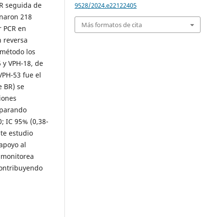
CR seguida de
9528/2024.e22122405
onaron 218
Más formatos de cita
r PCR en
n reversa
 método los
 y VPH-18, de
VPH-53 fue el
e BR) se
iones
mparando
; IC 95% (0,38-
ste estudio
apoyo al
n monitorea
contribuyendo