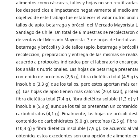
alimentos como cáscaras, tallos y hojas no son reutilizad
los desperdicios e impactando negativamente al medio am
objetivo de este trabajo fue establecer el valor nutricional 
tallos de apio, betarraga y brócoli del Mercado Mayorista L
Santiago de Chile. Un total de 6 muestras se recolectaron
de ventas del Mercado Mayorista, 3 de hojas de hortalizas 
betarraga y brócoli) y 3 de tallos (apio, betarraga y brócoli)
recolección, preparación y entrega de las mismas se reali
acuerdo a protocolos indicados por el laboratorio encargad
los análisis nutricionales. Las hojas de betarraga present
contenido de proteínas (2,6 g), fibra dietética total (4,5 g) y
insoluble (3,3 g) que los tallos, pero estos aportan más ca
g). Las hojas de apio tienen más calorías (20,4 kcal), proteí
fibra dietética total (7,4 g), fibra dietética soluble (1,3 g) y 
insoluble (5,3 g) aunque los tallos presentan un contenido
carbohidratos (4,1 g). Finalmente, las hojas de brócoli des
contenido de carbohidratos (9,0 g), proteínas (2,5 g), fibra 
(10,4 g) y fibra dietética insoluble (7,9 g). De acuerdo al va
obtenido, estos excedentes son una opción de alimento en 