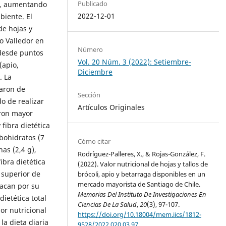
Publicado
as, aumentando
2022-12-01
biente. El
de hojas y
o Valledor en
Número
 desde puntos
Vol. 20 Núm. 3 (2022): Setiembre-
(apio,
Diciembre
. La
zaron de
Sección
o de realizar
Artículos Originales
aron mayor
 fibra dietética
rbohidratos (7
Cómo citar
nas (2,4 g),
Rodríguez-Palleres, X., & Rojas-González, F.
fibra dietética
(2022). Valor nutricional de hojas y tallos de
 superior de
brócoli, apio y betarraga disponibles en un
mercado mayorista de Santiago de Chile.
tacan por su
Memorias Del Instituto De Investigaciones En
dietética total
Ciencias De La Salud
,
20
(3), 97-107.
lor nutricional
https://doi.org/10.18004/mem.iics/1812-
la dieta diaria
9528/2022.020.03.97