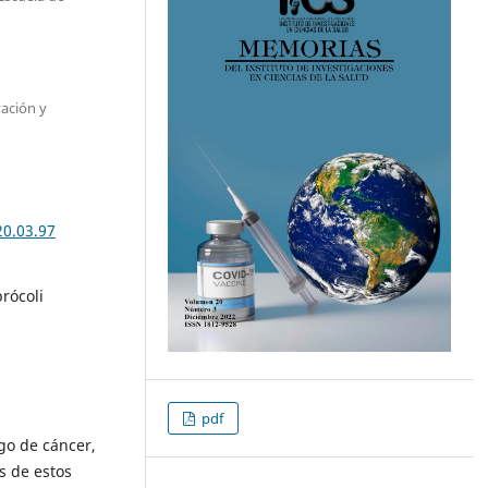
vación y
20.03.97
rócoli
pdf
sgo de cáncer,
s de estos