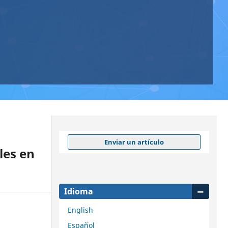
Enviar un artículo
les en
Idioma
English
Español