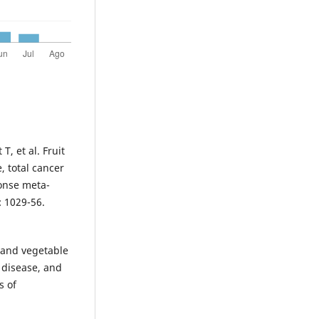
, et al. Fruit
, total cancer
ponse meta-
: 1029-56.
t and vegetable
 disease, and
s of