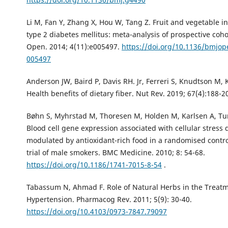
Li M, Fan Y, Zhang X, Hou W, Tang Z. Fruit and vegetable in
type 2 diabetes mellitus: meta-analysis of prospective coho
Open. 2014; 4(11):e005497.
https://doi.org/10.1136/bmjop
005497
Anderson JW, Baird P, Davis RH. Jr, Ferreri S, Knudtson M, K
Health benefits of dietary fiber. Nut Rev. 2019; 67(4):188-2
Bøhn S, Myhrstad M, Thoresen M, Holden M, Karlsen A, Tun
Blood cell gene expression associated with cellular stress 
modulated by antioxidant-rich food in a randomised control
trial of male smokers. BMC Medicine. 2010; 8: 54-68.
https://doi.org/10.1186/1741-7015-8-54
.
Tabassum N, Ahmad F. Role of Natural Herbs in the Treatm
Hypertension. Pharmacog Rev. 2011; 5(9): 30-40.
https://doi.org/10.4103/0973-7847.79097