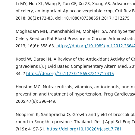
Li MY, Hou XL, Wang F, Tan GF, Xu ZS, Xiong AS. Advances i
of celery, an important Apiaceae vegetable crop. Crit Rev B
2018; 38(2):172-83. doi: 10.1080/07388551.2017.1312275
Moghadam MH, Imenshahidi M, Mohajeri SA. Antihypertens
Celery Seed on Rat Blood Pressure in Chronic Administrati
2013; 16(6): 558-63.
https://doi.org/10.1089/jmf.2012.2664
Kooti W, Daraei N. A Review of the Antioxidant Activity of 
graveolens L). J Evid Based Complementary Altern Med. 201
34. ?
https://doi.org/10.1177/2156587217717415
Houston MC. Nutraceuticals, vitamins, antioxidants, and mi
prevention and treatment of hypertension. Prog Cardiovasc
2005:47(6): 396-449.
Nooprom K, Santipracha Q. Growth and yield of broccoli p
round in Songkhla province, Thailand. Res J Appl Scl Eng T
7(19): 4157-61.
https://doi.org/10.19026/rjaset.7.781