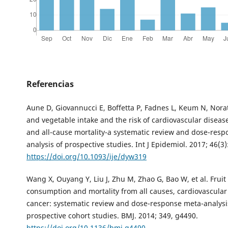
Referencias
Aune D, Giovannucci E, Boffetta P, Fadnes L, Keum N, Norat T
and vegetable intake and the risk of cardiovascular disease
and all-cause mortality-a systematic review and dose-res
analysis of prospective studies. Int J Epidemiol. 2017; 46(3)
https://doi.org/10.1093/ije/dyw319
Wang X, Ouyang Y, Liu J, Zhu M, Zhao G, Bao W, et al. Frui
consumption and mortality from all causes, cardiovascular
cancer: systematic review and dose-response meta-analysi
prospective cohort studies. BMJ. 2014; 349, g4490.
https://doi.org/10.1136/bmj.g4490