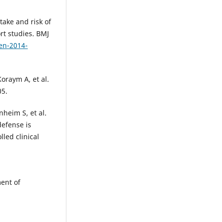
take and risk of
rt studies. BMJ
en-2014-
oraym A, et al.
05.
heim S, et al.
defense is
led clinical
ent of