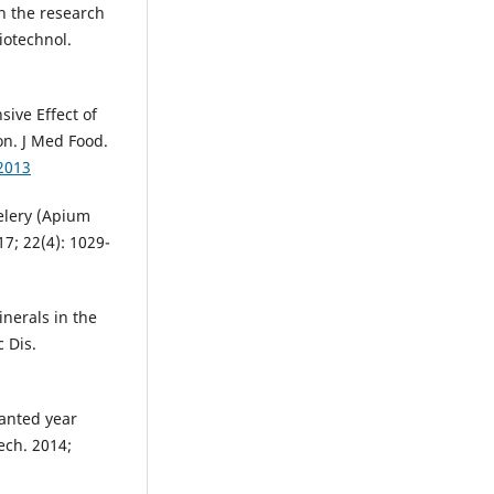
n the research
iotechnol.
ive Effect of
on. J Med Food.
2013
Celery (Apium
7; 22(4): 1029-
nerals in the
 Dis.
lanted year
ech. 2014;