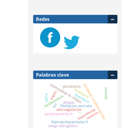
Redes
Palabras clave
enfermedad de chagas
accidente cerebrovascular
prevalencia
anciano
exodoncia
itapúa
leptospira
saliva
leishmaniasis
dengue
tco
fibrilación auricular
hipertensión
anticoagulación
—
vectores
apolipoproteina b
hiperapolipoproteina b
riesgo aterogénico