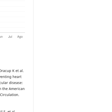
racup K et al.
venting heart
cular disease:
om the American
Circulation.
 S, et al.