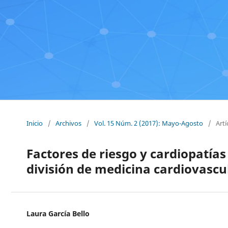
Inicio
/
Archivos
/
Vol. 15 Núm. 2 (2017): Mayo-Agosto
/
Artí
Factores de riesgo y cardiopatía
división de medicina cardiovascul
Laura García Bello