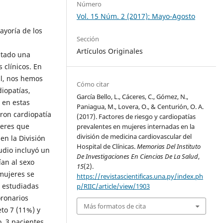
Número
Vol. 15 Núm. 2 (2017): Mayo-Agosto
ayoría de los
Sección
Artículos Originales
ptado una
 clínicos. En
al, nos hemos
Cómo citar
iopatías,
García Bello, L., Cáceres, C., Gómez, N.,
 en estas
Paniagua, M., Lovera, O., & Centurión, O. A.
ron cardiopatía
(2017). Factores de riesgo y cardiopatías
jeres que
prevalentes en mujeres internadas en la
división de medicina cardiovascular del
en la División
Hospital de Clínicas.
Memorias Del Instituto
udio incluyó un
De Investigaciones En Ciencias De La Salud
,
ían al sexo
15
(2).
mujeres se
https://revistascientificas.una.py/index.ph
s estudiadas
p/RIIC/article/view/1903
oronarios
Más formatos de cita
to 7 (11%) y
, 3 pacientes