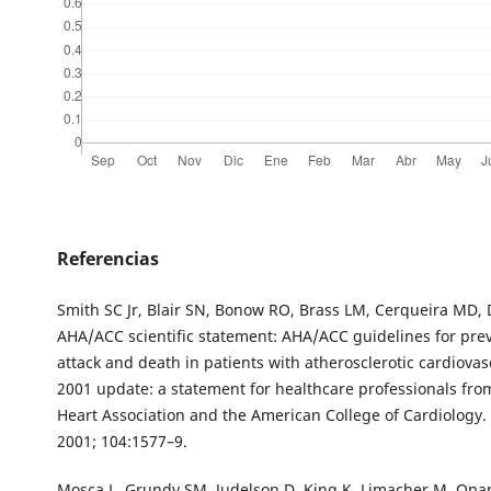
Referencias
Smith SC Jr, Blair SN, Bonow RO, Brass LM, Cerqueira MD, D
AHA/ACC scientific statement: AHA/ACC guidelines for pre
attack and death in patients with atherosclerotic cardiovas
2001 update: a statement for healthcare professionals fr
Heart Association and the American College of Cardiology. 
2001; 104:1577–9.
Mosca L, Grundy SM, Judelson D, King K, Limacher M, Oparil