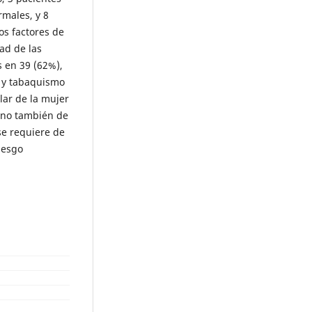
rmales, y 8
os factores de
ad de las
s en 39 (62%),
) y tabaquismo
lar de la mujer
ino también de
 se requiere de
iesgo