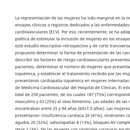
La representación de las mujeres ha sido marginal en la m
ensayos clínicos o registros dedicados a las enfermedades
cardiovasculares (ECV). Por eso, recientemente, se ha ado
política de estimular la inclusión de mujeres en los ensayos
este estudio descriptivo retrospectivo y de corte transvers
propuesto determinar la forma de presentación de las card
describir los factores de riesgo cardiovasculares presentes
pacientes, determinar el número de mujeres que presenta
isquémica, y establecer el tratamiento recibido por las mu
presentaron cardiopatía isquémica en mujeres internadas 
de Medicina Cardiovascular del Hospital de Clínicas. El est
total de 250 pacientes, de los cuales 187 (75%) correspond
masculino y 63 (25%) al sexo femenino. Las edades de las 
encontraban entre 25 y 94 años (60±7,3 años). Las mujere
presentaron: insuficiencia cardiaca 26 (41%), síndromes c
agudos 20 (32%), valvulopatías 8 (13%), bloqueo AV comple
otros 2 (3%). De las mujeres con síndrome coronario agudo