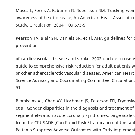
Mosca L, Ferris A, Fabunmi R, Robertson RM. Tracking wo
awareness of heart disease. An American Heart Associatio
Study. Circulation. 2004; 109:573-9.
Pearson TA, Blair SN, Daniels SR, et al. AHA guidelines for
prevention
of cardiovascular disease and stroke: 2002 update: consen
guide to comprehensive risk reduction for adult patients 
or other atherosclerotic vascular diseases. American Heart
Science Advisory and Coordinating Committee. Circulation.
91.
Blomkalns AL, Chen AY, Hochman JS, Peterson ED, Trynosky
et al. Gender disparities in the diagnosis and treatment of
segment elevation acute coronary syndromes: large scale 
from the CRUSADE (Can Rapid Risk Stratification of Unstab
Patients Suppress Adverse Outcomes with Early implement