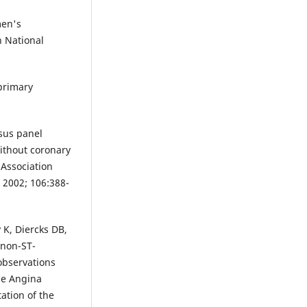
men's
n National
 primary
sus panel
without coronary
 Association
 2002; 106:388-
 K, Diercks DB,
 non-ST-
observations
le Angina
ation of the