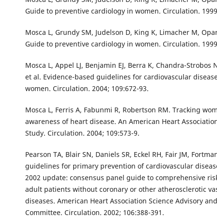
Guide to preventive cardiology in women. Circulation. 1999
Mosca L, Grundy SM, Judelson D, King K, Limacher M, Oparil
Guide to preventive cardiology in women. Circulation. 1999
Mosca L, Appel LJ, Benjamin EJ, Berra K, Chandra-Strobos 
et al. Evidence-based guidelines for cardiovascular diseas
women. Circulation. 2004; 109:672-93.
Mosca L, Ferris A, Fabunmi R, Robertson RM. Tracking wo
awareness of heart disease. An American Heart Associatio
Study. Circulation. 2004; 109:573-9.
Pearson TA, Blair SN, Daniels SR, Eckel RH, Fair JM, Fortma
guidelines for primary prevention of cardiovascular diseas
2002 update: consensus panel guide to comprehensive risk
adult patients without coronary or other atherosclerotic va
diseases. American Heart Association Science Advisory an
Committee. Circulation. 2002; 106:388-391.