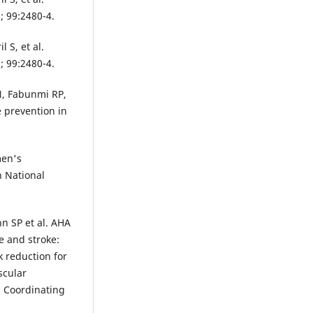
; 99:2480-4.
 S, et al.
; 99:2480-4.
N, Fabunmi RP,
e prevention in
men's
n National
nn SP et al. AHA
e and stroke:
 reduction for
scular
d Coordinating