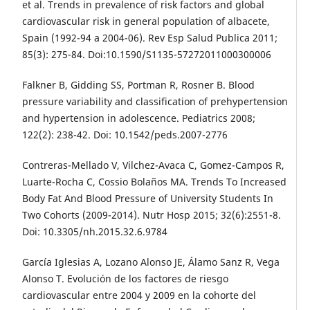
et al. Trends in prevalence of risk factors and global
cardiovascular risk in general population of albacete,
Spain (1992-94 a 2004-06). Rev Esp Salud Publica 2011;
85(3): 275-84. Doi:10.1590/S1135-57272011000300006
Falkner B, Gidding SS, Portman R, Rosner B. Blood
pressure variability and classification of prehypertension
and hypertension in adolescence. Pediatrics 2008;
122(2): 238-42. Doi: 10.1542/peds.2007-2776
Contreras-Mellado V, Vilchez-Avaca C, Gomez-Campos R,
Luarte-Rocha C, Cossio Bolaños MA. Trends To Increased
Body Fat And Blood Pressure of University Students In
Two Cohorts (2009-2014). Nutr Hosp 2015; 32(6):2551-8.
Doi: 10.3305/nh.2015.32.6.9784
García Iglesias A, Lozano Alonso JE, Álamo Sanz R, Vega
Alonso T. Evolución de los factores de riesgo
cardiovascular entre 2004 y 2009 en la cohorte del