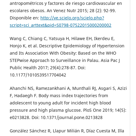
antropométricos y factores de riesgo cardiovascular en
escolares obesos. An Venez Nutr 2015; 28 (2): 92-99.
Disponible en:
http://ve.scielo.org/scielo.php?
script=sci_arttext&pid=S0798-07522015000200002
Wang C, Chiang C, Yatsuya H, Hilawe EH, Ikerdeu E,
Honjo K, et al. Descriptive Epidemiology of Hypertension
and Its Association With Obesity: Based on the WHO
STEPwise Approach to Surveillance in Palau. Asia Pac J
Public Health 2017; 29(4):278-87. Doi:
10.1177/1010539517704042
Ahanchi NS, Ramezankhani A, Munthali RJ, Asgari S, Azizi
F, Hadaegh F. Body mass index trajectories from
adolescent to young adult for incident high blood
pressure and high plasma glucose. PloS One 2019; 14(5):
e0213828. Doi: 10.1371/journal.pone.0213828
González Sánchez R, Llapur Milián R, Díaz Cuesta M, Illa