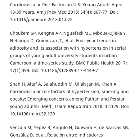
Cardiovascular Risk Factors in U.S. Young Adults Aged
18-39 Years. Am J Prev Med 2018; 54(4): e67-77. Doi:
10.1016/j.amepre.2018.01.022
Choukem SP, Kengne AP, Nguefack ML, Mboue-Djieka Y,
Nebongo D, Guimezap JT, et al. Four-year trends in
adiposity and its association with hypertension in serial
groups of young adult university students in urban
Cameroon: a time-series study. BMC Public Health 2017;
17(1):499. Doi: 10.1186/s12889-017-4449-7
Shah H, Altaf A, Salahuddin M, Ullah Jan M, Khan A.
Cardiovascular risk factors of hypertension, smoking and
obesity: Emerging concerns among Pathan and Persian
young adults?. Med J Islam Repub Iran 2018; 32:129. Doi:
10.14196/mjiri.32.129
Venzala M, Yépez R, Angulo N, Guevara H, de Szarvas SB,
González D, et al. Relación entre indicadores