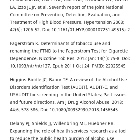
LA, Izzo JL Jr, et al. Seventh report of the Joint National
Committee on Prevention, Detection, Evaluation, and
Treatment of High Blood Pressure. Hypertension 2003;
42(6): 1206-52. Doi: 10.1161/01.HYP.0000107251.49515.c2
Fagerström K. Determinants of tobacco use and
renaming the FTND to the Fagerstrom Test for Cigarette
Dependence. Nicotine Tob Res. 2012 Jan; 14(1): 75-8. Doi:
10.1093/ntr/ntr137. Epub 2011 Oct 24. PMID: 22025545
Higgins-Biddle JC, Babor TF. A review of the Alcohol Use
Disorders Identification Test (AUDIT), AUDIT-C, and
USAUDIT for screening in the United States: Past issues
and future directions, Am J Drug Alcohol Abuse. 2018;
44:6, 578-586. Doi: 10.1080/00952990.2018.1456545
Delany PJ, Shields JJ, Willenbring ML, Huebner RB.
Expanding the role of health services research as a tool
to reduce the public health burden of alcohol use