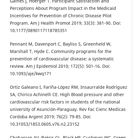
Gaines J, Hoerger T. Participant Satisfaction and
Perceptions About Program Impact in the Medicaid
Incentives for Prevention of Chronic Disease Pilot
Program. Am J Health Promot 2019; 33(3): 381-90. Doi:
10.1177/0890117118785351
Pennant M, Davenport C, Bayliss S, Greenheld W,
Marshall T, Hyde C. Community programs for the
prevention of cardiovascular disease: a systematic
review. Am J Epidemiol 2010; 172(5): 501-16. Doi:
10.1093/aje/kwq171
Ortiz Galeano I, Fariña-López RM, Insaurralde Rodríguez
SA, Chirico Achinelli CE. High Blood pressure and other
cardiovascular risk factors in students of the national
university of Asunción-Paraguay. Rev Fac Cienc Medicas
Cordoba Argent 2019; 76(2): 79-85. Doi:
10.31053/1853.0605.v76.n2.23152
Chobanian AV, Bakris GL, Black HR, Cushman WC, Green