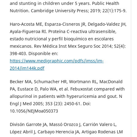
and stunting in children under 5 years. Public Health
Nutrition. Cambridge University Press; 2019; 22(1):175-9.
Haro-Acosta ME, Esparza-Cisneros JR, Delgado-Valdez JH,
Ayala-Figueroa RI. Proteína C-reactiva ultrasensible,
estado nutricional y perfil bioquímico en escolares
mexicanos. Rev Médica Inst Mex Seguro Soc 2014; 52(4):
398-403. Disponible en:
https://www.medigraphic.com/pdfs/imss/im-
2014/im144k.pdf
Becker MA, Schumacher HR, Wortmann RL, MacDonald
PA, Eustace D, Palo WA, et al. Febuxostat compared with
allopurinol in patients with hyperuricemia and gout. N
Engl J Med 2005; 353 (23): 2450-61. Doi:
10.1056/NEJMoa050373
Divisón Garrote JA, Massó Orozco J, Carrión Valero L,
López Abril J, Carbayo Herencia JA, Artigao Rodenas LM