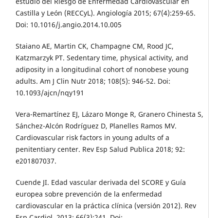
estudio del Riesgo de Enfermedad Cardiovascular en
Castilla y León (RECCyL). Angiología 2015; 67(4):259-65.
Doi: 10.1016/j.angio.2014.10.005
Staiano AE, Martin CK, Champagne CM, Rood JC,
Katzmarzyk PT. Sedentary time, physical activity, and
adiposity in a longitudinal cohort of nonobese young
adults. Am J Clin Nutr 2018; 108(5): 946-52. Doi:
10.1093/ajcn/nqy191
Vera-Remartínez EJ, Lázaro Monge R, Granero Chinesta S,
Sánchez-Alcón Rodríguez D, Planelles Ramos MV.
Cardiovascular risk factors in young adults of a
penitentiary center. Rev Esp Salud Publica 2018; 92:
e201807037.
Cuende JI. Edad vascular derivada del SCORE y Guía
europea sobre prevención de la enfermedad
cardiovascular en la práctica clínica (versión 2012). Rev
Esp Cardiol. 2013; 66(3):241. Doi: