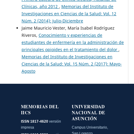
Clínicas, año 2012
,
Memorias del Instituto de
Investigaciones en Ciencias de la Salud: Vol. 12
Núm. 2 (2014): Julio-Diciembre
Jaime Mauricio Vester, María Isabel Rodríguez
Riveros,
Conocimiento y experiencias de
estudiantes de enfermería en la administración de
principales opioides en el tratamiento del dolor
,
Memorias del Instituto de Investigaciones en
Ciencias de la Salud: Vol. 15 Núm. 2 (2017): Mayo-
Agosto
MEMORIAS DEL
UNIVERSIDAD
IICS
NACIONAL DE
ASUNCIÓN
ISSN 1817-4620
versión
impresa
Campus Universitario,
San Lorenzo