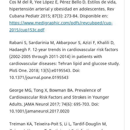
Cos M del R, Yee López E, Pérez Bello D. Estilos de vida,
hipertensión arterial y obesidad en adolescentes. Rev
Cubana Pediatr 2015; 87(3): 273-84. Disponible en:
https://www.medigraphic.com/pdfs/revcubped/cup-
2015/cup153c.pdf
Rabani S, Sardarinia M, Akbarpour S, Azizi F, Khalili D,
Hadaegh F. 12-year trends in cardiovascular risk factors
(2002-2005 through 2011-2014) in patients with
cardiovascular diseases: Tehran lipid and glucose study.
PloS One. 2018; 13(5):e0195543. Doi:
10.1371/journal.pone.0195543
George MG, Tong X, Bowman BA. Prevalence of
Cardiovascular Risk Factors and Strokes in Younger
Adults. JAMA Neurol 2017; 74(6): 695-703. Doi:
10.1001/jamaneurol.2017.0020
Treiman KA, Teixeira-Poit S, Li L, Tardif-Douglin M,