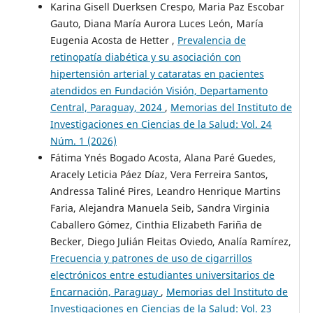
Karina Gisell Duerksen Crespo, Maria Paz Escobar
Gauto, Diana María Aurora Luces León, María
Eugenia Acosta de Hetter ,
Prevalencia de
retinopatía diabética y su asociación con
hipertensión arterial y cataratas en pacientes
atendidos en Fundación Visión, Departamento
Central, Paraguay, 2024
,
Memorias del Instituto de
Investigaciones en Ciencias de la Salud: Vol. 24
Núm. 1 (2026)
Fátima Ynés Bogado Acosta, Alana Paré Guedes,
Aracely Leticia Páez Díaz, Vera Ferreira Santos,
Andressa Taliné Pires, Leandro Henrique Martins
Faria, Alejandra Manuela Seib, Sandra Virginia
Caballero Gómez, Cinthia Elizabeth Fariña de
Becker, Diego Julián Fleitas Oviedo, Analía Ramírez,
Frecuencia y patrones de uso de cigarrillos
electrónicos entre estudiantes universitarios de
Encarnación, Paraguay
,
Memorias del Instituto de
Investigaciones en Ciencias de la Salud: Vol. 23