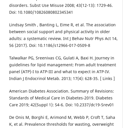
disorders. Subst Use Misuse 2008; 43(12-13): 1729-46.
Doi: 10.1080/10826080802345341
Lindsay Smith , Banting L, Eime R, et al. The association
between social support and physical activity in older
adults: a systematic review. Int J Behav Nutr Phys Act 14,
56 (2017). Doi: 10.1186/s12966-017-0509-8
Talwalkar PG, Sreenivas CG, Gulati A, Baxi H. Journey in
guidelines for lipid management: From adult treatment
panel (ATP)-I to ATP-III and what to expect in ATP-IV.
Indian J Endocrinol Metab. 2013; 17(4): 628-35. [ Links ]
American Diabetes Association. Summary of Revisions:
Standards of Medical Care in Diabetes-2019. Diabetes
Care 2019; 42(Suppl 1): S4-6. Doi: 10.2337/dc19-Srev01
De Onis M, Borghi E, Arimond M, Webb P, Croft T, Saha
K, et al. Prevalence thresholds for wasting, overweight