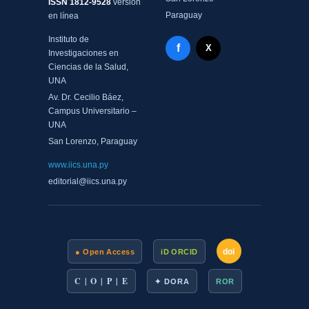
ISSN 1812-9528
versión
Paraguay
en línea
Instituto de
Facebook - Memorias del
f
X Twitter - MIICS UNA
X
Investigaciones en
Ciencias de la Salud,
UNA
Av. Dr. Cecilio Báez,
Campus Universitario –
UNA
San Lorenzo, Paraguay
www.iics.una.py
editorial@iics.una.py
doi
● Open Access
iD ORCID
C | O | P | E
✦ DORA
ROR