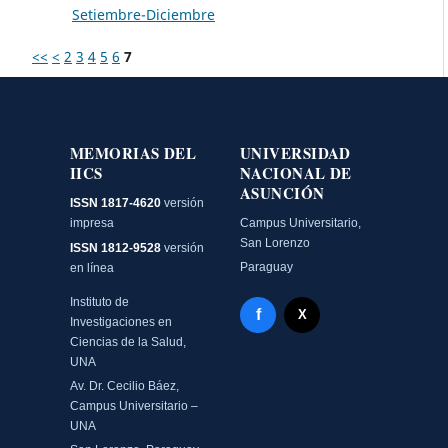
Setiembre-Diciembre
<<
<
2
3
4
5
6
7
MEMORIAS DEL
UNIVERSIDAD
IICS
NACIONAL DE
ASUNCIÓN
ISSN 1817-4620
versión
impresa
Campus Universitario,
San Lorenzo
ISSN 1812-9528
versión
Paraguay
en línea
Instituto de
Facebook - Memorias del
f
X Twitter - MIICS UNA
X
Investigaciones en
Ciencias de la Salud,
UNA
Av. Dr. Cecilio Báez,
Campus Universitario –
UNA