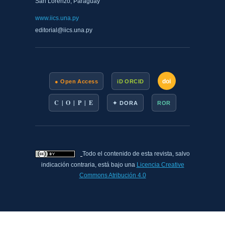
San Lorenzo, Paraguay
www.iics.una.py
editorial@iics.una.py
doi
● Open Access
iD ORCID
C | O | P | E
✦ DORA
ROR
Todo el contenido de esta revista, salvo
indicación contraria, está bajo una
Licencia Creative
Commons Atribución 4.0