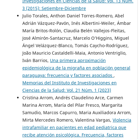
Investigaciones en Ciencias de la Salud: Vol. 13 Núm.
3 (2015): Setiembre-Diciembre
Julio Torales, Anthon Daniel Torres-Romero, Abel
Adrián Vázquez-Pavón, Inés Albertini-Weiler, Ámbar
María Britos-Rolón, Claudia Belén Vallejos-Fleitas,
José Almirón-Santacruz, Marcelo O’Higgins, Miguel
Ángel Velázquez-Blanco, Tomás Caycho-Rodríguez,
João Mauricio Castaldelli-Maia, Antonio Ventriglio,
Iván Barrios,
Una primera aproximación
epidemiológica de la migraña en población general
paraguaya: frecuencia y factores asociados
,
Memorias del Instituto de Investigaciones en
Ciencias de la Salud: Vol. 21 Núm. 1 (2023)
Cristina Arrom, Andrés Claudelino Arce, Carmen
Marina Arrom, María del Pilar Fresco, Margarita
Samudio, Marcos Capurro, Maria Auxiliadora Arrom,
Mirta Mercedes Romero, Valentina Vargas,
Violencia
intrafamiliar en pacientes en edad pediatrica que
recibe atención psicológica. Frecuencia, factores