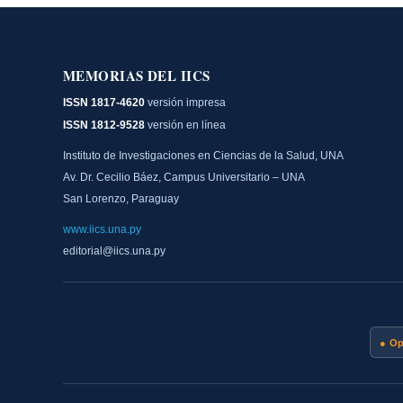
MEMORIAS DEL IICS
ISSN 1817-4620
versión impresa
ISSN 1812-9528
versión en línea
Instituto de Investigaciones en Ciencias de la Salud, UNA
Av. Dr. Cecilio Báez, Campus Universitario – UNA
San Lorenzo, Paraguay
www.iics.una.py
editorial@iics.una.py
● O