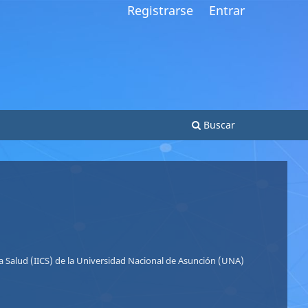
Registrarse
Entrar
Buscar
So
Si
 la Salud (IICS) de la Universidad Nacional de Asunción (UNA)
Le
Le