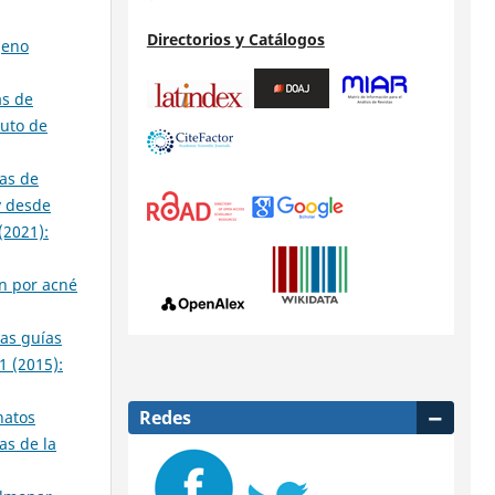
Directorios y Catálogos
geno
as de
tuto de
cas de
y desde
(2021):
an por acné
las guías
1 (2015):
Redes
hatos
as de la