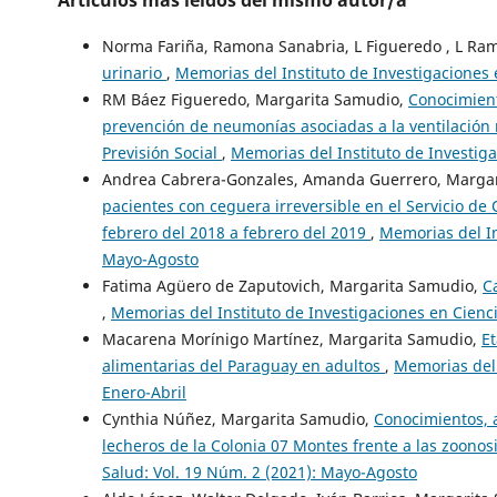
Artículos más leídos del mismo autor/a
Norma Fariña, Ramona Sanabria, L Figueredo , L Ra
urinario
,
Memorias del Instituto de Investigaciones e
RM Báez Figueredo, Margarita Samudio,
Conocimient
prevención de neumonías asociadas a la ventilación 
Previsión Social
,
Memorias del Instituto de Investiga
Andrea Cabrera-Gonzales, Amanda Guerrero, Margar
pacientes con ceguera irreversible en el Servicio de
febrero del 2018 a febrero del 2019
,
Memorias del In
Mayo-Agosto
Fatima Agüero de Zaputovich, Margarita Samudio,
C
,
Memorias del Instituto de Investigaciones en Cienci
Macarena Morínigo Martínez, Margarita Samudio,
Et
alimentarias del Paraguay en adultos
,
Memorias del 
Enero-Abril
Cynthia Núñez, Margarita Samudio,
Conocimientos, a
lecheros de la Colonia 07 Montes frente a las zoonos
Salud: Vol. 19 Núm. 2 (2021): Mayo-Agosto