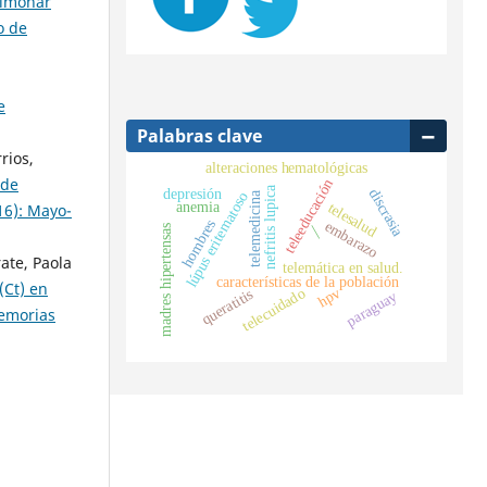
ulmonar
o de
e
Palabras clave
rios,
alteraciones hematológicas
 de
teleeducación
nefritis lupica
depresión
discrasia
lúpus eritematoso
telemedicina
anemia
telesalud
16): Mayo-
hombres
embarazo
—
madres hipertensas
ate, Paola
telemática en salud.
características de la población
(Ct) en
hpv
telecuidado
queratitis
paraguay
emorias