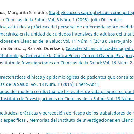
mos, Margarita Samudio,
Staphylococcus saprophyticus como pató
n Ciencias de la Salud: Vol. 3 Núm. 1 (2005): Julio-Diciembre
os, actitudes y prácticas del personal de enfermería sobre medid
mecánica en la unidad de cuidados intensivos de adultos del Insti
ciones en Ciencias de la Salud: Vol. 11 Núm. 1 (2013): Enero-Junio
ita Samudio, Rainald Duerksen,
Características clínico-demográfi
 Oftalmología General de la Clínica Belén, Coronel Oviedo, Paragua
stituto de Investigaciones en Ciencias de la Salud: Vol. 19 Núm. 2 
aracterísticas clínicas y epidemiológicas de pacientes que consult
as de la Salud: Vol. 13 Núm. 1 (2015): Enero-Abril
apas del modelo conductual de los estilos de vida propuestos por 
Instituto de Investigaciones en Ciencias de la Salud: Vol. 13 Núm. 
ctitudes, prácticas y percepción de riesgo de los trabajadores de 
is específicas
,
Memorias del Instituto de Investigaciones en Cienci