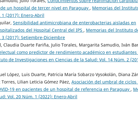
Samudio, Julio Torales,
Conocimientos sobre reanimación cardiop
de un hospital de tercer nivel en Paraguay
,
Memorias del Institut
 1 (2017): Enero-Abril
uilar,
Sensibilidad antimicrobiana de enterobacterias aisladas en
spitalizados del Hospital Central del IPS
,
Memorias del Instituto d
. 3 (2017): Setiembre-Diciembre
, Claudia Duarte Fariña, Julio Torales, Margarita Samudio, Iván Bar
ntelectual como predictor de rendimiento académico en estudiantes
uto de Investigaciones en Ciencias de la Salud: Vol. 14 Núm. 2 (20
el López, Luis Duarte, Patricia María Sobarzo Vysokolán, Diana Zár
 Torres, Lilian Leticia Gómez Páez,
Asociación del umbral de ciclos 
VID-19 en pacientes de un hospital de referencia en Paraguay
,
M
lud: Vol. 20 Núm. 1 (2022): Enero-Abril