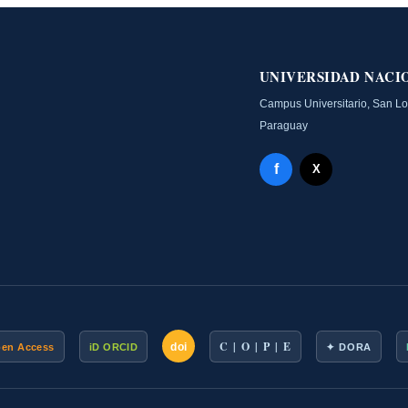
UNIVERSIDAD NACI
Campus Universitario, San L
Paraguay
Facebook - Memoria
f
X Twitter - MIIC
X
C | O | P | E
doi
pen Access
iD ORCID
✦ DORA