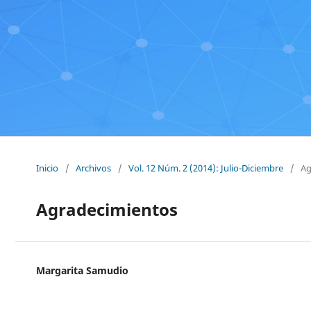
Inicio
/
Archivos
/
Vol. 12 Núm. 2 (2014): Julio-Diciembre
/
Ag
Agradecimientos
Margarita Samudio