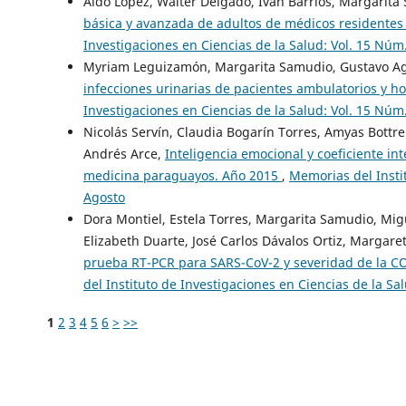
Aldo López, Walter Delgado, Iván Barrios, Margarita 
básica y avanzada de adultos de médicos residentes 
Investigaciones en Ciencias de la Salud: Vol. 15 Núm.
Myriam Leguizamón, Margarita Samudio, Gustavo Ag
infecciones urinarias de pacientes ambulatorios y ho
Investigaciones en Ciencias de la Salud: Vol. 15 Núm
Nicolás Servín, Claudia Bogarín Torres, Amyas Bottrel
Andrés Arce,
Inteligencia emocional y coeficiente i
medicina paraguayos. Año 2015
,
Memorias del Instit
Agosto
Dora Montiel, Estela Torres, Margarita Samudio, Migu
Elizabeth Duarte, José Carlos Dávalos Ortiz, Margaret
prueba RT-PCR para SARS-CoV-2 y severidad de la CO
del Instituto de Investigaciones en Ciencias de la Sa
1
2
3
4
5
6
>
>>