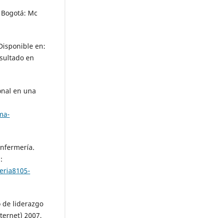
 Bogotá: Mc
Disponible en:
sultado en
onal en una
ma-
enfermería.
:
eria8105-
o de liderazgo
ternet) 2007.