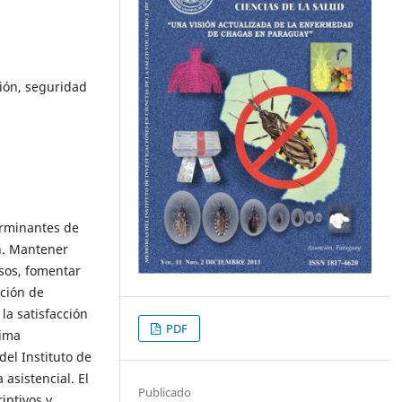
ción, seguridad
erminantes de
n. Mantener
esos, fomentar
nción de
la satisfacción
PDF
lima
del Instituto de
 asistencial. El
Publicado
iptivos y