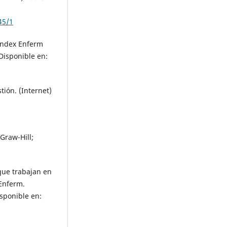
45/1
 Index Enferm
 Disponible en:
ión. (Internet)
Graw-Hill;
 que trabajan en
Enferm.
isponible en: