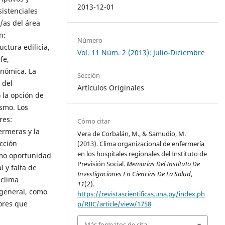
2013-12-01
istenciales
/as del área
n:
Número
uctura edilicia,
Vol. 11 Núm. 2 (2013): Julio-Diciembre
fe,
onómica. La
Sección
 del
Artículos Originales
 la opción de
ismo. Los
res:
Cómo citar
ermeras y la
Vera de Corbalán, M., & Samudio, M.
cción
(2013). Clima organizacional de enfermería
en los hospitales regionales del Instituto de
como oportunidad
Previsión Social.
Memorias Del Instituto De
l y falta de
Investigaciones En Ciencias De La Salud
,
 clima
11
(2).
 general, como
https://revistascientificas.una.py/index.ph
tores que
p/RIIC/article/view/1758
Más formatos de cita