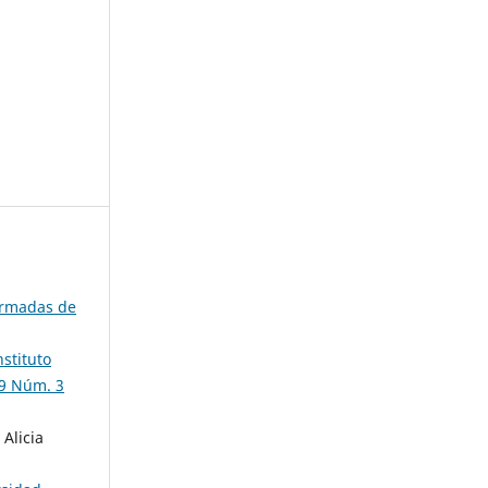
 Armadas de
stituto
19 Núm. 3
Alicia