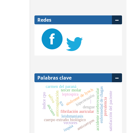
Redes
Palabras clave
carmen del paraná
enfermedad de chagas
síndrome de lynch
tercer molar
accidente cerebrovascular
anticoagulación
satisfacción del paciente
índice cpo
leptospira
hipertensión
saliva
prevalencia
—
tco
anciano
dengue
fibrilación auricular
leishmaniasis
cuerpo extraño biológico
anticuerpos
vectores
itapúa