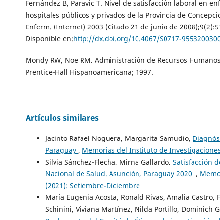
Fernández B, Paravic T. Nivel de satisfacción laboral en e
hospitales públicos y privados de la Provincia de Concepció
Enferm. (Internet) 2003 (Citado 21 de junio de 2008);9(2):5
Disponible en:
http://dx.doi.org/10.4067/S0717-955320030
Mondy RW, Noe RM. Administración de Recursos Humanos.
Prentice-Hall Hispanoamericana; 1997.
Artículos similares
Jacinto Rafael Noguera, Margarita Samudio,
Diagnóst
Paraguay
,
Memorias del Instituto de Investigaciones
Silvia Sánchez-Flecha, Mirna Gallardo,
Satisfacción d
Nacional de Salud. Asunción, Paraguay 2020.
,
Memori
(2021): Setiembre-Diciembre
María Eugenia Acosta, Ronald Rivas, Amalia Castro, F
Schinini, Viviana Martínez, Nilda Portillo, Dominich