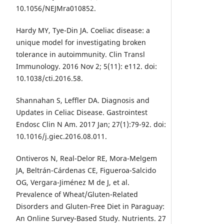
10.1056/NEJMra010852.
Hardy MY, Tye-Din JA. Coeliac disease: a
unique model for investigating broken
tolerance in autoimmunity. Clin Transl
Immunology. 2016 Nov 2; 5(11): e112. doi:
10.1038/cti.2016.58.
Shannahan S, Leffler DA. Diagnosis and
Updates in Celiac Disease. Gastrointest
Endosc Clin N Am. 2017 Jan; 27(1):79-92. doi:
10.1016/j.giec.2016.08.011.
Ontiveros N, Real-Delor RE, Mora-Melgem
JA, Beltrán-Cárdenas CE, Figueroa-Salcido
OG, Vergara-Jiménez M de J, et al.
Prevalence of Wheat/Gluten-Related
Disorders and Gluten-Free Diet in Paraguay:
An Online Survey-Based Study. Nutrients. 27