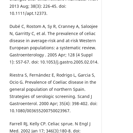
2013 Aug; 38(3): 226-45. doi:
10.1111/apt.12373.
Dubé C, Rostom A, Sy R, Cranney A, Saloojee
N, Garritty C, et al. The prevalence of celiac
disease in average-risk and at-risk Western
European populations: a systematic review.
Gastroenterology . 2005 Apr; 128 (4 Suppl
1): S57-67. doi: 10.1053/j.gastro.2005.02.014.
Riestra S, Fernández E, Rodrigo L, Garcia S,
Ocio G. Prevalence of Coeliac disease in the
general population of northern Spain.
Strategies of serologic screening. Scand J
Gastroenterol. 2000 Apr; 35(4): 398-402. doi:
10.1080/003655200750023967.
Farrell RJ, Kelly CP. Celiac sprue. N Engl J
Med. 2002 Jan 17; 346(3):180-8. doi: