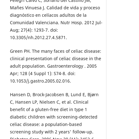
Pelegrí Calvo C, Soriano del Castillo JM,
Mañes Vinuesa J. Calidad de vida y proceso
diagnóstico en celíacos adultos de la
Comunidad Valenciana. Nutr Hosp. 2012 Jul-
Aug; 27(4): 1293-7. doi:
10.3305/nh.2012.27.4.5871.
Green PH. The many faces of celiac disease:
clinical presentation of celiac disease in the
adult population. Gastroenterology . 2005
Apr; 128 (4 Suppl 1): S74-8. doi:
10.1053/j.gastro.2005.02.016.
Hansen D, Brock-Jacobsen B, Lund E, Bjørn
C, Hansen LP, Nielsen C, et al. Clinical
benefit of a gluten-free diet in type 1
diabetic children with screening-detected
celiac disease: a population-based
screening study with 2 years' follow-up.