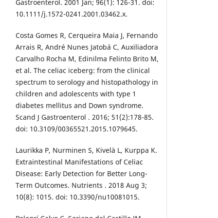
Gastroenterol. 2001 Jan; 96(1): 126-31. doi:
10.1111/j.1572-0241.2001.03462.x.
Costa Gomes R, Cerqueira Maia J, Fernando
Arrais R, André Nunes Jatobá C, Auxiliadora
Carvalho Rocha M, Edinilma Felinto Brito M,
et al. The celiac iceberg: from the clinical
spectrum to serology and histopathology in
children and adolescents with type 1
diabetes mellitus and Down syndrome.
Scand J Gastroenterol . 2016; 51(2):178-85.
doi: 10.3109/00365521.2015.1079645.
Laurikka P, Nurminen S, Kivelä L, Kurppa K.
Extraintestinal Manifestations of Celiac
Disease: Early Detection for Better Long-
Term Outcomes. Nutrients . 2018 Aug 3;
10(8): 1015. doi: 10.3390/nu10081015.