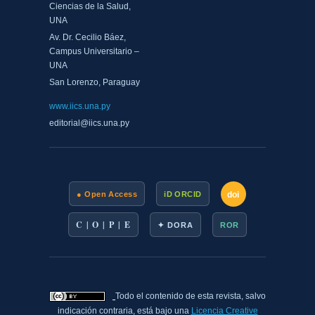
Ciencias de la Salud,
UNA
Av. Dr. Cecilio Báez,
Campus Universitario –
UNA
San Lorenzo, Paraguay
www.iics.una.py
editorial@iics.una.py
doi
● Open Access
iD ORCID
C | O | P | E
✦ DORA
ROR
Todo el contenido de esta revista, salvo
indicación contraria, está bajo una
Licencia Creative