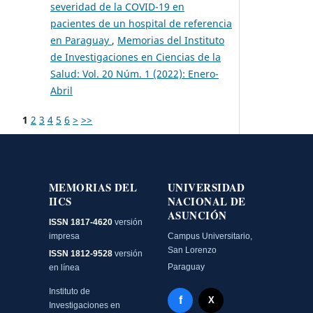
severidad de la COVID-19 en
pacientes de un hospital de referencia
en Paraguay
,
Memorias del Instituto
de Investigaciones en Ciencias de la
Salud: Vol. 20 Núm. 1 (2022): Enero-
Abril
1
2
3
4
5
6
>
>>
MEMORIAS DEL
UNIVERSIDAD
IICS
NACIONAL DE
ASUNCIÓN
ISSN 1817-4620
versión
impresa
Campus Universitario,
San Lorenzo
ISSN 1812-9528
versión
Paraguay
en línea
Instituto de
Facebook - Memorias del
f
X Twitter - MIICS UNA
X
Investigaciones en