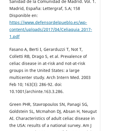
Sanidad de la Comunidad de Madrid. Vol. 1.
Madrid, España: Lettergraf, S.A; 158
Disponible en:
https://www.defensordelpueblo.es/wp-
content/uploads/2017/04/Celiaquia_2017-
1.pdf
Fasano A, Berti I, Gerarduzzi T, Not T,
Colletti RB, Drago S, et al. Prevalence of
celiac disease in at-risk and not-at-risk
groups in the United States: a large
multicenter study. Arch Intern Med. 2003
Feb 10; 163(3): 286-92. doi:
10.1001/archinte.163.3.286.
Green PHR, Stavropoulos SN, Panagi SG,
Goldstein SL, Mcmahon DJ, Absan H, Neugut
AI. Characteristics of adult celiac disease in
the USA: results of a national survey. Am J