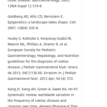
celiac disease. Gastroenterology. 2005;
128(4 Suppl 1): S10-8.
Goldberg AD, Allis CD, Bernstein E.
Epigenetics: a landscape takes shape. Cell.
2007; 128(4): 635-8.
Husby S, Koletzko S, Korponay-Szabó IR,
Mearin ML, Phillips A, Shamir R, et al.
European Society for Pediatric
Gastroenterology, Hepatology, and Nutrition
guidelines for the diagnosis of coeliac
disease. J Pediatr Gastroenterol Nutr. enero
de 2012; 54(1):136-60. Erratum in: J Pediatr
Gastroenterol Nutr. 2012 Apr; 54 (4): 572.
Kang JY, Kang AH, Green A, Gwee KA, Ho KY.
Systematic review: worldwide variation in
the frequency of coeliac disease and
changes over time. Aliment Pharmacol Ther.