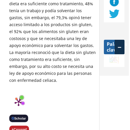
dieta era suficiente como tratamiento, 48%
tenía un trabajo y podía solventar los
gastos, sin embargo, el 79,3% opinó tener
acceso limitado a los productos sin gluten,
el 92% que los alimentos sin gluten eran
costosos y que se necesitaba una ley de
Palabras
apoyo económico para solventar los gastos.
clave
La mayoría reconoció que la dieta sin gluten
marcadores tumorales
alteraciones hematológicas
depresión
madres hipertensas
queratitis
detección neonatal
telemedicina
como tratamiento era suficiente, sin
violencia
lúpus eritematoso
paraguay
telemática en salud.
discrasia
anemia
telecuidado
teleeducación
embarazo
nefritis lupica
hpv
—
telesalud
severidad de caries dental
embargo, por su alto costo se necesita una
ley de apoyo económico para las personas
con enfermedad celiaca.
G
Scholar
+
Crossref