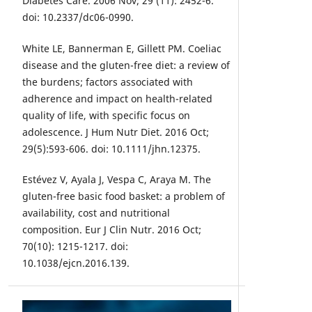
Diabetes Care. 2006 Nov; 29 (11): 2452-6.
doi: 10.2337/dc06-0990.
White LE, Bannerman E, Gillett PM. Coeliac
disease and the gluten-free diet: a review of
the burdens; factors associated with
adherence and impact on health-related
quality of life, with specific focus on
adolescence. J Hum Nutr Diet. 2016 Oct;
29(5):593-606. doi: 10.1111/jhn.12375.
Estévez V, Ayala J, Vespa C, Araya M. The
gluten-free basic food basket: a problem of
availability, cost and nutritional
composition. Eur J Clin Nutr. 2016 Oct;
70(10): 1215-1217. doi:
10.1038/ejcn.2016.139.