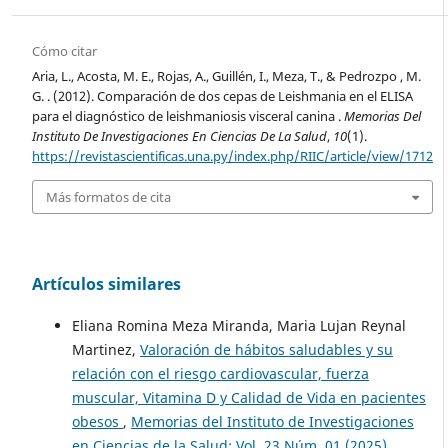
Cómo citar
Aria, L., Acosta, M. E., Rojas, A., Guillén, I., Meza, T., & Pedrozpo , M.
G. . (2012). Comparación de dos cepas de Leishmania en el ELISA
para el diagnóstico de leishmaniosis visceral canina .
Memorias Del
Instituto De Investigaciones En Ciencias De La Salud
,
10
(1).
https://revistascientificas.una.py/index.php/RIIC/article/view/1712
Más formatos de cita
Artículos similares
Eliana Romina Meza Miranda, Maria Lujan Reynal
Martinez,
Valoración de hábitos saludables y su
relación con el riesgo cardiovascular, fuerza
muscular, Vitamina D y Calidad de Vida en pacientes
obesos
,
Memorias del Instituto de Investigaciones
en Ciencias de la Salud: Vol. 23 Núm. 01 (2025)