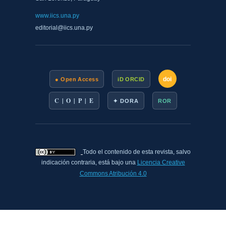
www.iics.una.py
editorial@iics.una.py
doi
● Open Access
iD ORCID
C | O | P | E
✦ DORA
ROR
Todo el contenido de esta revista, salvo
indicación contraria, está bajo una
Licencia Creative
Commons Atribución 4.0