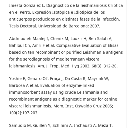
Iniesta González L. Diagnóstico de la leishmaniosis Críptica
en el Perro. Expresión Isotópica e Idiotipica de los
anticuerpos producidos en distintas fases de la infección.
Tesis Doctoral. Universidad de Barcelona; 2007.
Abdmouleh Maalej I, Chenik M, Louzir H, Ben Salah A,
Bahloul Ch, Amri F et al. Comparative Evaluation of Elisas
based on ten recombinant or purified Leishmania antigens
for the serodiagnosis of mediterranean visceral
leishmaniosis. Am. J. Trop. Med. Hyg 2003; 68(3): 312-20.
Yoshie E, Genaro O†, Fraça J, Da Costa R, Mayrink W,
Barbosa A et al. Evaluation of enzyme-linked
immunosorbent assay using crude Leishmania and
recombinant antigens as a diagnostic marker for canine
visceral leishmaniosis. Mem. Inst. Oswaldo Cruz 2005;
100(2):197-203.
Samudio M, Guillén Y, Schinini A, Inchausti A, Meza T,