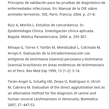
Principios de validación para las pruebas de diagnóstico de
enfermedades infecciosas. En: Manual de la OIE sobre
animales terrestres. OIE, Paris: Francia; 2004. p. 27–8.
Ruiz A, Morillo L. Estudios de concordancia. In:
Epidemiología Clínica. Investigación clínica aplicada.
Bogotá: Médica Panamericana; 2004. p. 293-307.
Minaya G, Torres Y, Farfán M, Mendizabal L, Colchado M,
Arroyo E. Evaluación de la Intradermoreacción con
antígenos de leishmania (viannia) peruviana y leishmania
(viannia) braziliensis en áreas endémicas de leishmaniosis
en el Perú. Rev Med Exp 1999, 15 (1-2): 5-14.
Terán-Angel G, Schallig HD, Zerpa O, Rodríguez V, Ulrich
M, Cabrera M. Evaluation of the direct agglutination test as
an alternative method for the diagnosis of canine and
human visceral Leishmaniosis in Venezuela. Biomedica
2007; 27: 447-53.