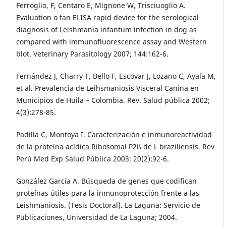
Ferroglio, F, Centaro E, Mignone W, Trisciuoglio A.
Evaluation o fan ELISA rapid device for the serological
diagnosis of Leishmania infantum infection in dog as
compared with immunofluorescence assay and Western
blot. Veterinary Parasitology 2007; 144:162-6.
Fernández J, Charry T, Bello F, Escovar J, Lozano C, Ayala M,
et al. Prevalencia de Leihsmaniosis Visceral Canina en
Municipios de Huila – Colombia. Rev. Salud pública 2002;
4(3):278-85.
Padilla C, Montoya I. Caracterización e inmunoreactividad
de la proteína acídica Ribosomal P2ß de L braziliensis. Rev
Perú Med Exp Salud Pública 2003; 20(2):92-6.
González García A. Búsqueda de genes que codifican
proteínas útiles para la inmunoprotección frente a las
Leishmaniosis. (Tesis Doctoral). La Laguna: Servicio de
Publicaciones, Universidad de La Laguna; 2004.