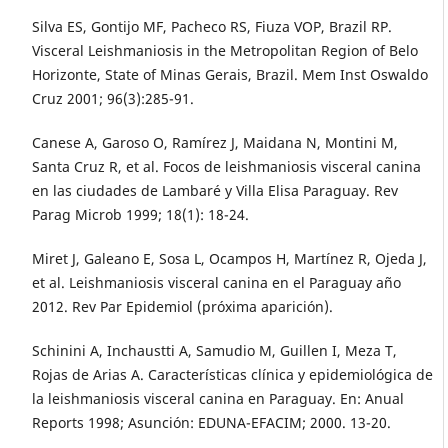
Silva ES, Gontijo MF, Pacheco RS, Fiuza VOP, Brazil RP.
Visceral Leishmaniosis in the Metropolitan Region of Belo
Horizonte, State of Minas Gerais, Brazil. Mem Inst Oswaldo
Cruz 2001; 96(3):285-91.
Canese A, Garoso O, Ramírez J, Maidana N, Montini M,
Santa Cruz R, et al. Focos de leishmaniosis visceral canina
en las ciudades de Lambaré y Villa Elisa Paraguay. Rev
Parag Microb 1999; 18(1): 18-24.
Miret J, Galeano E, Sosa L, Ocampos H, Martínez R, Ojeda J,
et al. Leishmaniosis visceral canina en el Paraguay año
2012. Rev Par Epidemiol (próxima aparición).
Schinini A, Inchaustti A, Samudio M, Guillen I, Meza T,
Rojas de Arias A. Características clínica y epidemiológica de
la leishmaniosis visceral canina en Paraguay. En: Anual
Reports 1998; Asunción: EDUNA-EFACIM; 2000. 13-20.