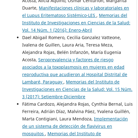
Acosta, Alicia Aquino, Osmar Centurión, Margarita
Duarte,
Manifestaciones clínicas y laboratoriales en
el Lupus Eritematoso Sistémico-LES
,
Memorias del
Instituto de Investigaciones en Ciencias de la Salud:
Vol. 14 Núm. 1 (2016): Enero-Abril
Dael Abigail Romero, Cecilia Gonzalez Vatteone,
Ivalena de Guillen, Laura Aria, Teresa Meza,
Alejandra Rojas, Belén Infanzón, María Eugenia
Acosta,
Seroprevalencia y factores de riesgo
asociados a la toxoplasmosis en mujeres en edad
reproductiva que acudieron al Hospital Distrital de
Lambaré, Paraguay
,
Memorias del Instituto de
Investigaciones en Ciencias de la Salud: Vol. 15 Núm.
3 (2017): Setiembre-Diciembre
Fátima Cardozo, Alejandra Rojas, Cynthia Bernal, Luis
Ferreira, Adrián Díaz, Malvina Páez, Yvalena Guillén,
Marta Contigiani, Laura Mendoza,
Implementación
de un sistema de detección de flavivirus en
mosquitos
,
Memorias del Instituto de