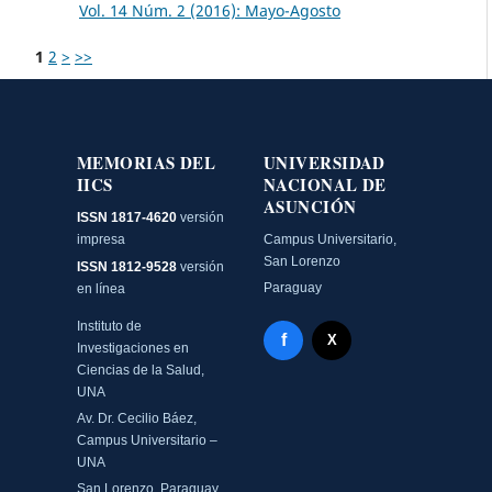
Vol. 14 Núm. 2 (2016): Mayo-Agosto
1
2
>
>>
MEMORIAS DEL
UNIVERSIDAD
IICS
NACIONAL DE
ASUNCIÓN
ISSN 1817-4620
versión
impresa
Campus Universitario,
San Lorenzo
ISSN 1812-9528
versión
Paraguay
en línea
Instituto de
Facebook - Memorias del
f
X Twitter - MIICS UNA
X
Investigaciones en
Ciencias de la Salud,
UNA
Av. Dr. Cecilio Báez,
Campus Universitario –
UNA
San Lorenzo, Paraguay