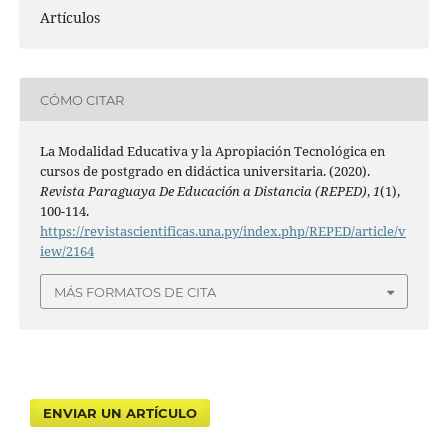
Artículos
CÓMO CITAR
La Modalidad Educativa y la Apropiación Tecnológica en
cursos de postgrado en didáctica universitaria. (2020).
Revista Paraguaya De Educación a Distancia (REPED)
,
1
(1),
100-114.
https://revistascientificas.una.py/index.php/REPED/article/v
iew/2164
MÁS FORMATOS DE CITA
ENVIAR UN ARTÍCULO