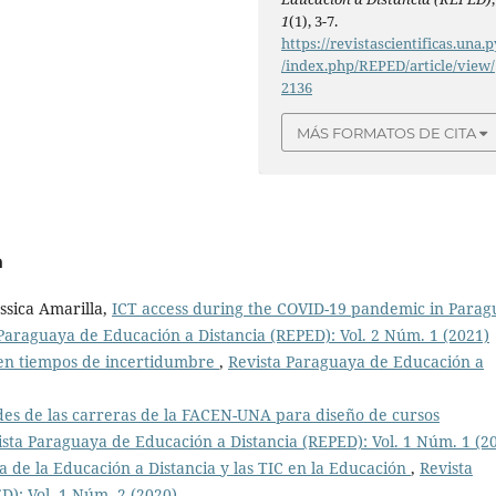
1
(1), 3-7.
https://revistascientificas.una.p
/index.php/REPED/article/view/
2136
MÁS FORMATOS DE CITA
a
ssica Amarilla,
ICT access during the COVID-19 pandemic in Parag
Paraguaya de Educación a Distancia (REPED): Vol. 2 Núm. 1 (2021)
 en tiempos de incertidumbre
,
Revista Paraguaya de Educación a
es de las carreras de la FACEN-UNA para diseño de cursos
ista Paraguaya de Educación a Distancia (REPED): Vol. 1 Núm. 1 (2
a de la Educación a Distancia y las TIC en la Educación
,
Revista
): Vol. 1 Núm. 2 (2020)