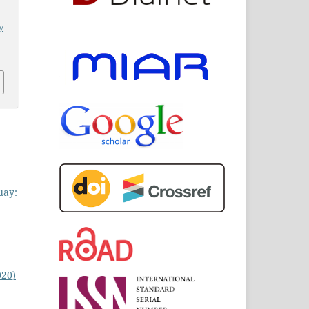
y
uay:
020)