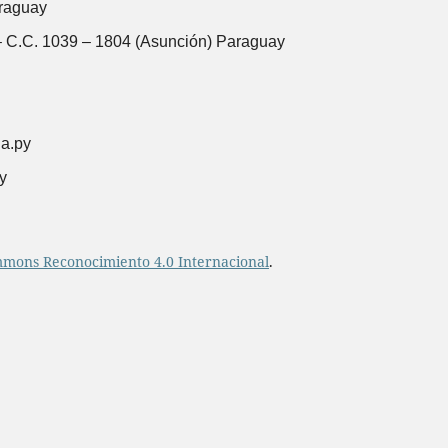
raguay
 C.C. 1039 – 1804 (Asunción) Paraguay
na.py
y
mmons Reconocimiento 4.0 Internacional
.