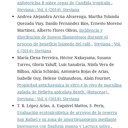
anfotericina B sobre cepas de Candida tropicalis
,
Steviana : Vol. 6 (2014): Steviana
Andrea Alejandra Arrúa Alvarenga, Martha Yolanda
Quezada Viay, Danilo Fernández Ríos, Ernesto Moreno
Martínez, Alberto Flores Olivas,
Incidencia y
distribución de hongos filamentosos durante el
proceso de beneficio húmedo del café
,
Steviana : Vol.
6 (2014): Steviana
María Elena Ferreira, Héctor Nakayama, Susana
Torres, Gloria Yaluff, Luis Sanabria, Ninfa Vera de
Bilbao, Alicia Schinini, Antonieta Rojas de Arias,
Isabelle Guy, Helene Guinaudeau, Alain Fournet,
Propiedad antichagásica in vitro e in vivo de maculina
aislada de Helietta apiculata Benth. (Rutaceae)
,
Steviana : Vol. 6 (2014): Steviana
T. R. López Arias, A. Esquivel Mattos, S. Peris,
Evaluación ecotoxicológica de arroyos de la reserva
San Rafael y su zona de amortiguamiento mediante
bioensayos con Daphnia magna y Lactuca sativa
,