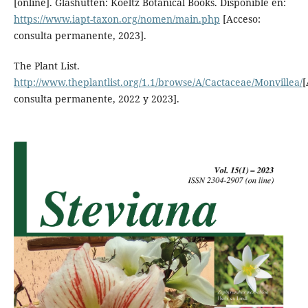
[online]. Glashütten: Koeltz Botanical Books. Disponible en:
https://www.iapt-taxon.org/nomen/main.php
[Acceso:
consulta permanente, 2023].
The Plant List.
http://www.theplantlist.org/1.1/browse/A/Cactaceae/Monvillea/
[
consulta permanente, 2022 y 2023].