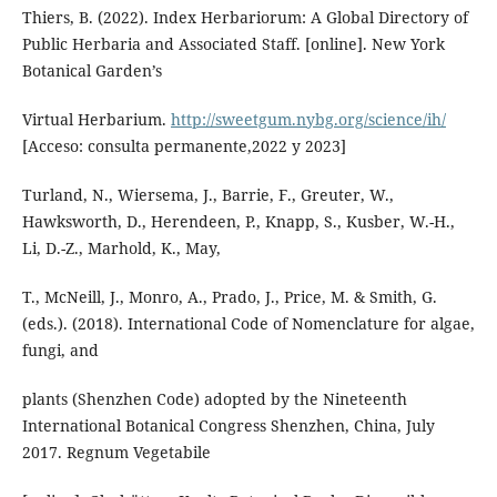
Thiers, B. (2022). Index Herbariorum: A Global Directory of
Public Herbaria and Associated Staff. [online]. New York
Botanical Garden’s
Virtual Herbarium.
http://sweetgum.nybg.org/science/ih/
[Acceso: consulta permanente,2022 y 2023]
Turland, N., Wiersema, J., Barrie, F., Greuter, W.,
Hawksworth, D., Herendeen, P., Knapp, S., Kusber, W.-H.,
Li, D.-Z., Marhold, K., May,
T., McNeill, J., Monro, A., Prado, J., Price, M. & Smith, G.
(eds.). (2018). International Code of Nomenclature for algae,
fungi, and
plants (Shenzhen Code) adopted by the Nineteenth
International Botanical Congress Shenzhen, China, July
2017. Regnum Vegetabile