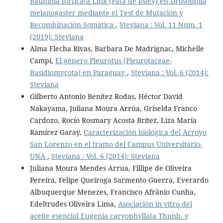
Bauhinia forficata Link (Pata de buey) en Drosophila
melanogaster mediante el Test de Mutación y
Recombinación Somática
,
Steviana : Vol. 11 Núm. 1
(2019): Steviana
Alma Flecha Rivas, Barbara De Madrignac, Michelle
Campi,
El género Pleurotus (Pleurotaceae-
Basidiomycota) en Paraguay
,
Steviana : Vol. 6 (2014):
Steviana
Gilberto Antonio Benítez Rodas, Héctor David
Nakayama, Juliana Moura Arrúa, Griselda Franco
Cardozo, Rocío Rosmary Acosta Brítez, Liza María
Ramírez Garay,
Caracterización biológica del Arroyo
San Lorenzo en el tramo del Campus Universitario-
UNA
,
Steviana : Vol. 6 (2014): Steviana
Juliana Moura Mendes Arrua, Fillipe de Oliveira
Pereira, Felipe Queiroga Sarmento Guerra, Everardo
Albuquerque Menezes, Francisco Afrânio Cunha,
Edeltrudes Oliveira Lima,
Asociación in vitro del
aceite esencial Eugenia caryophyllata Thunb. y