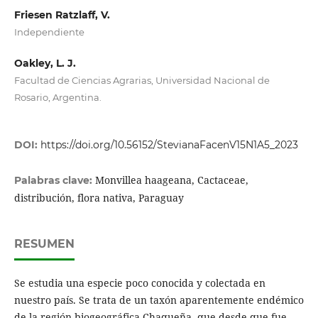
Friesen Ratzlaff, V.
Independiente
Oakley, L. J.
Facultad de Ciencias Agrarias, Universidad Nacional de
Rosario, Argentina.
DOI:
https://doi.org/10.56152/StevianaFacenV15N1A5_2023
Monvillea haageana, Cactaceae,
Palabras clave:
distribución, flora nativa, Paraguay
RESUMEN
Se estudia una especie poco conocida y colectada en
nuestro país. Se trata de un taxón aparentemente endémico
de la región biogeográfica Chaqueña, que desde que fue