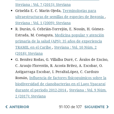
Steviana : Vol. 7 (2015): Steviana
Griselda E. C. Marin Ojeda,
Terminologias para
ultraestructuras de semillas de especies de Begonia
,
Steviana : Vol. 1 (2009): Steviana
R. Durán, G. Cebrián-Torrejón, E. Nossin, H. Gómez-
Estrada, M. Costaguta,
Medicina popular y atención
primaria de la salud (APS): 35 años de experiencia
TRAMIL en el Caribe
,
Steviana : Vol. 10 Núm. 2
(2018): Steviana
G. Benítez Rodas, G. Villalba Duré, C. Ávalos de Enciso,
C. Araujo Florentín, R. Acosta Brítez, A. Escobar, O.
Astigarraga Escobar, I. PeraltaLópez, C. Cardozo
Román,
Influencia de factores fisicoquímicos sobre la
biodiversidad de cianobacterias en el Lago Ypacaraí
durante el periodo 2012-2014
,
Steviana : Vol. 9 Núm.
2 (2017): Steviana
ANTERIOR
91-100 de 107
SIGUIENTE