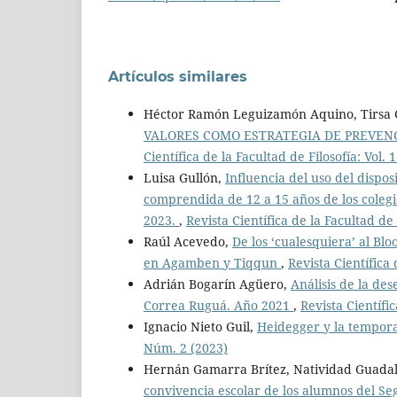
Artículos similares
Héctor Ramón Leguizamón Aquino, Tirsa G
VALORES COMO ESTRATEGIA DE PREVENC
Científica de la Facultad de Filosofía: Vol.
Luisa Gullón,
Influencia del uso del dispo
comprendida de 12 a 15 años de los coleg
2023.
,
Revista Científica de la Facultad de
Raúl Acevedo,
De los ‘cualesquiera’ al Bl
en Agamben y Tiqqun
,
Revista Científica 
Adrián Bogarín Agüero,
Análisis de la des
Correa Ruguá. Año 2021
,
Revista Científi
Ignacio Nieto Guil,
Heidegger y la tempora
Núm. 2 (2023)
Hernán Gamarra Brítez, Natividad Guadal
convivencia escolar de los alumnos del Seg