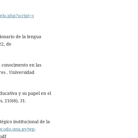
cielo.php?script=s
ionario de la lengua
22, de
l conocimento en las
res . Universidad
educativa y su papel en el
s, 21(68), 31.
égico institucional de la
w.odo.una.py/wp-
pdf