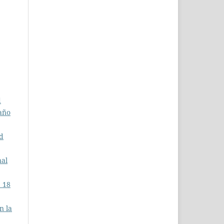
d
 año
ad
nal
. 18
n la