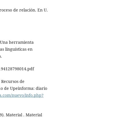
roceso de relación. En U.
: Una herramienta
s linguísticas en
a.
194128798014.pdf
: Recursos de
do de Upeinforma: diario
ma.com/nuevo/info.php?
9). Material . Material