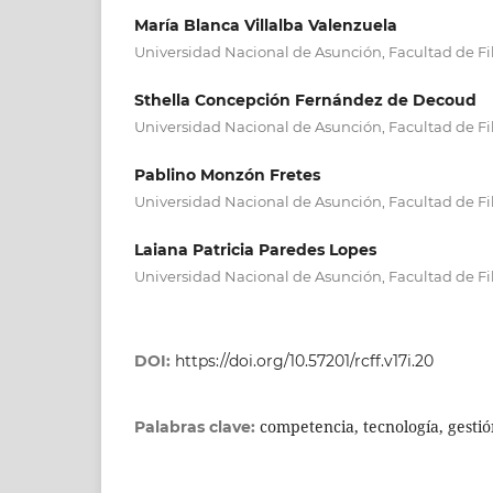
María Blanca Villalba Valenzuela
Universidad Nacional de Asunción, Facultad de Fi
Sthella Concepción Fernández de Decoud
Universidad Nacional de Asunción, Facultad de Fi
Pablino Monzón Fretes
Universidad Nacional de Asunción, Facultad de Fi
Laiana Patricia Paredes Lopes
Universidad Nacional de Asunción, Facultad de Fi
DOI:
https://doi.org/10.57201/rcff.v17i.20
competencia, tecnología, gesti
Palabras clave: