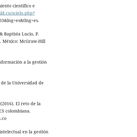
ento científico e
.sld.cu/scielo.php?
3&lng=es&tlng=es.
 Baptista Lucio, P.
). México: McGraw-Hill
información a la gestión
de la Universidad de
 (2016). El reto de la
 ES colombiana.
.co
intelectual en la gestión