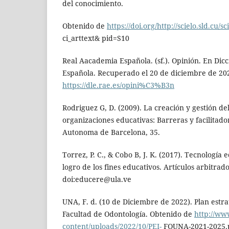
del conocimiento.
Obtenido de
https://doi.org/http://scielo.sld.cu/s
ci_arttext& pid=S10
Real Aacademia Española. (sf.). Opinión. En Dicc
Española. Recuperado el 20 de diciembre de 20
https://dle.rae.es/opini%C3%B3n
Rodriguez G, D. (2009). La creación y gestión de
organizaciones educativas: Barreras y facilitado
Autonoma de Barcelona, 35.
Torrez, P. C., & Cobo B, J. K. (2017). Tecnología 
logro de los fines educativos. Artículos arbitrado
doi:educere@ula.ve
UNA, F. d. (10 de Diciembre de 2022). Plan estrat
Facultad de Odontología. Obtenido de
http://ww
content/uploads/2022/10/PEI-
FOUNA-2021-2025.