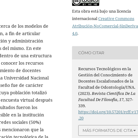
Esta obra está bajo una licencia
internacional
Creative Commons
cerca de los modelos de
Atribución-NoComercial-SinDeriv
n, a fin de articular
4.0
.
ción y administración
s del mismo. En este
CÓMO CITAR
 dentro de una estructura
 conocer los recursos
Recursos Tecnológicos en la
cimiento de docentes
Gestión del Conocimiento de
la Universidad Nacional
Docentes Escalafonados de la
iseño fue de carácter
Facultad de Odontología/UNA.
 cuya población totalizó
(2023).
Revista Científica De La
Facultad De Filosofía
,
17
, 327-
 encuesta virtual después
339.
ultados fueron los
https://doi.org/10.57201/rcff.v17
ible en la institución
.20
redes sociales (50%)
os mencionaron que la
MÁS FORMATOS DE CITA
cación tecnológica de la