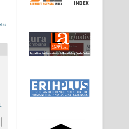
adas
i