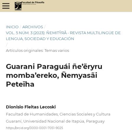
INICIO
/
ARCHIVOS
/
VOL. 5 NÚM. 3 (2023): ÑEMITỸRÃ - REVISTA MULTILINGÜE DE
LENGUA, SOCIEDAD Y EDUCACIÓN
/
Artículos originales: Temas varios
Guarani Paraguái ñe’ẽryru
momba’ereko, Ñemyasãi
Peteĩha
Dionisio Fleitas Lecoski
Facultad de Humanidades, Ciencias Sociales y Cultura
Guaraní, Universidad Nacional de Itapúa, Paraguay
https://orcid.org/0000-0001-7051-9025