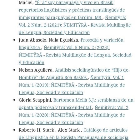
Maciel,
“É`á” soy paraguaya y vivo en Brasil:
repertorios lingüísticos y prácticas translingües de
inmigrantes paraguayos en Jardim- MS
,
Ñemitỹrã:
Vol. 2 Núm. 2 (2021): ÑEMITỸRÃ - Revista Multilingüe
de Lengua, Sociedad y Educación
Juan Abasolo, Naia Eguskiza,
Prosodia y variación
lingüística
,
Ñemitỹrã: Vol. 5 Núm. 2 (2023):
ÑEMITỸRÃ - Revista Multilingüe de Lengua, Sociedad
y Educación
Nelson Aguilera,
Análisis sociolingüístico de “Hijo de
Hombre” de Augusto Roa Bastos
,
Ñemitỹrã: Vol. 1
Núm. 1 (2019): ÑEMITỸRÃ - Revista Multilingüe de
Lengua, Sociedad y Educación
Gloria Scappini,
Bartomeu Melià S.J.: semblanza de un
oguata poderoso y transcendental
,
Ñemitỹrã: Vol. 2
Núm. 1 (2020): ÑEMITỸRÃ - Revista Multilingüe de
Lengua, Sociedad y Educación
Roberto H. Stark , Alex Stark ,
Catálogo de artículos
de Lingüística en la Revista Paraguaya de Sociología