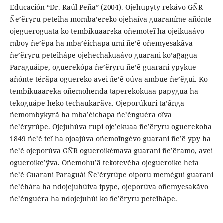
Educación “Dr. Raúl Peña” (2004). Ojehupyty rekávo GÑR
Ñe’ẽryru peteĩha momba’ereko ojehaíva guaraníme añónte
ojegueroguata ko tembikuaareka oñemoteĩ ha ojeikuaávo
mboy ñe’ẽpa ha mba’éichapa umi ñe’ẽ oñemyesakãva
ñe’ẽryru peteĩhápe ojehechakuaávo guarani ko’ag̃agua
Paraguáipe, oguerekópa ñe’ẽryru ñe’ẽ guarani ypykue
añónte térãpa oguereko avei ñe’ẽ oúva ambue ñe’ẽgui. Ko
tembikuaareka oñemohenda taperekokuaa papygua ha
tekoguápe heko techaukarãva. Ojeporúkuri ta’ãnga
ñemombykyrã ha mba’éichapa ñe’ẽnguéra oĩva
ñe’ẽryrúpe. Ojejuhúva rupi oje’ekuaa ñe’ẽryru oguerekoha
1849 ñe’ẽ teĩ ha ojoajúva oñemoĩngévo guarani ñe’ẽ ypy ha
ñe’ẽ ojeporúva GÑR ogueroikémava guarani ñe’ẽramo, avei
ogueroike’ỹva. Oñemohu’ã tekotevẽha ojegueroike heta
ñe’ẽ Guarani Paraguái Ñe’ẽryrúpe oiporu memégui guarani
ñe’ẽhára ha ndojejuhúiva ipype, ojeporúva oñemyesakãvo
ñe’ẽnguéra ha ndojejuhúi ko ñe’ẽryru peteĩhápe.