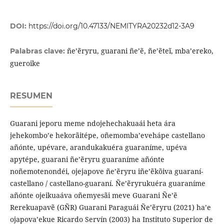
DOI:
https://doi.org/10.47133/NEMITYRA20232d12-3A9
ñe’ẽryru, guarani ñe’ẽ, ñe’ẽteĩ, mba’ereko,
Palabras clave:
gueroike
RESUMEN
Guarani jeporu meme ndojehechakuaái heta ára
jehekombo’e hekorãitépe, oñemomba’evehápe castellano
añónte, upévare, arandukakuéra guaraníme, upéva
apytépe, guarani ñe’ẽryru guaraníme añónte
noñemotenondéi, ojejapove ñe’ẽryru iñe’ẽkõiva guaraní-
castellano / castellano-guaraní. Ñe’ẽryrukuéra guaraníme
añónte ojeikuaáva oñemyesãi meve Guarani Ñe’ẽ
Rerekuapavẽ (GÑR) Guarani Paraguái Ñe’ẽryru (2021) ha’e
ojapova’ekue Ricardo Servín (2003) ha Instituto Superior de