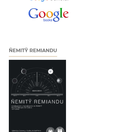
ÑEMITỸ REMIANDU