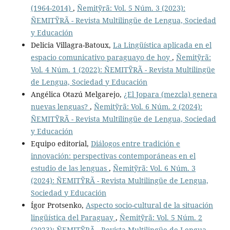
(1964-2014)
,
Ñemitỹrã: Vol. 5 Núm. 3 (2023):
ÑEMITỸRÃ - Revista Multilingüe de Lengua, Sociedad
y Educación
Delicia Villagra-Batoux,
La Lingüística aplicada en el
espacio comunicativo paraguayo de hoy
,
Ñemitỹrã:
Vol. 4 Núm. 1 (2022): ÑEMITỸRÃ - Revista Multilingüe
de Lengua, Sociedad y Educación
Angélica Otazú Melgarejo,
¿El Jopara (mezcla) genera
nuevas lenguas?
,
Ñemitỹrã: Vol. 6 Núm. 2 (2024):
ÑEMITỸRÃ - Revista Multilingüe de Lengua, Sociedad
y Educación
Equipo editorial,
Diálogos entre tradición e
innovación: perspectivas contemporáneas en el
estudio de las lenguas
,
Ñemitỹrã: Vol. 6 Núm. 3
(2024): ÑEMITỸRÃ - Revista Multilingüe de Lengua,
Sociedad y Educación
Ígor Protsenko,
Aspecto socio-cultural de la situación
lingüística del Paraguay
,
Ñemitỹrã: Vol. 5 Núm. 2
(2023): ÑEMITỸRÃ - Revista Multilingüe de Lengua,