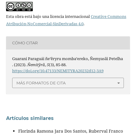
Esta obra está bajo una licencia internacional
Creative Commons
Atribución-NoComercial-SinDerivadas 4.0
.
CÓMO CITAR
Guarani Paraguái ñe’ẽryru momba’ereko, Ñemyasãi Peteĩha
. (2023).
Ñemitỹrã
,
5
(3), 85-88.
https://doi.org/10.47133/NEMITYRA20232d12-3A9
MÁS FORMATOS DE CITA
Artículos similares
Florinda Ramona Jara Dos Santos, Ruberval Franco