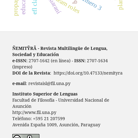
propaganda
numero 3
team roles
ÑEMITỸRÃ - Revista Multilingüe de Lengua,
Sociedad y Educación
e-ISSN:
2707-1642 (en línea) -
ISSN:
2707-1634
(impreso)
DOI de la Revista
: https://doi.org/10.47133/nemityra
e-mail
: revistaisl@fil.una.py
Instituto Superior de Lenguas
Facultad de Filosofía - Universidad Nacional de
Asunción
http://www.fil.una.py
Teléfono: +595 21 207599
Avenida España 1009, Asunción, Paraguay