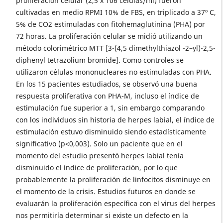
proliferación celular (2,5 x 106 células/ml) fueron
cultivadas en medio RPMI 10% de FBS, en triplicado a 37º C,
5% de CO2 estimuladas con fitohemaglutinina (PHA) por
72 horas. La proliferación celular se midió utilizando un
método colorimétrico MTT [3-(4,5 dimethylthiazol -2–yl)-2,5-
diphenyl tetrazolium bromide]. Como controles se
utilizaron células mononucleares no estimuladas con PHA.
En los 15 pacientes estudiados, se observó una buena
respuesta proliferativa con PHA-M, incluso el índice de
estimulación fue superior a 1, sin embargo comparando
con los individuos sin historia de herpes labial, el índice de
estimulación estuvo disminuido siendo estadísticamente
significativo (p<0,003). Solo un paciente que en el
momento del estudio presentó herpes labial tenía
disminuido el índice de proliferación, por lo que
probablemente la proliferación de linfocitos disminuye en
el momento de la crisis. Estudios futuros en donde se
evaluarán la proliferación específica con el virus del herpes
nos permitiría determinar si existe un defecto en la