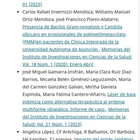
01 (2025)
Carlos Rafael Invernizzi-Mendoza, Williams Manuel
Ortiz-Mendoza, José Francisco Flores-Alatorre,
Presencia de Bacilos Gram-negativos y Candida
albicans en provisionales de polimetilmetacrilato
(PMM)en pacientes de Clínica Integrada de la
Universidad Autónoma de Asunción
,
Memorias del
Instituto de Investigaciones en Ciencias de la Salud:
Vol. 18 Núm. 1 (2020): Enero-Abril
José Miguel Gamarra-Insfrán, María Clara Ruiz Diaz-
Barrios, Micaela Belén Giménez-Leguizamón, María
del Carmen González Galván, Mirtha Daniela
Espínola, María Fátima Cantero-Viñarro,
Láser de baja
potencia como alternativa terapéutica al eritema
multiforme idiopático. Informe de caso
,
Memorias
del Instituto de Investigaciones en Ciencias de la
Salud: Vol. 21 Núm. 1 (2023)
Angelica López, CF Aréchiga, R Bañuelos, OY Barboza,
SH Sanchez, Z Lazarova,
Impacto del estrés oxidativo