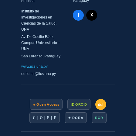
Paraguay
en línea
Instituto de
Facebook - Memorias del
f
X Twitter - MIICS UNA
X
Investigaciones en
Ciencias de la Salud,
UNA
Av. Dr. Cecilio Báez,
Campus Universitario –
UNA
San Lorenzo, Paraguay
www.iics.una.py
editorial@iics.una.py
doi
● Open Access
iD ORCID
C | O | P | E
✦ DORA
ROR