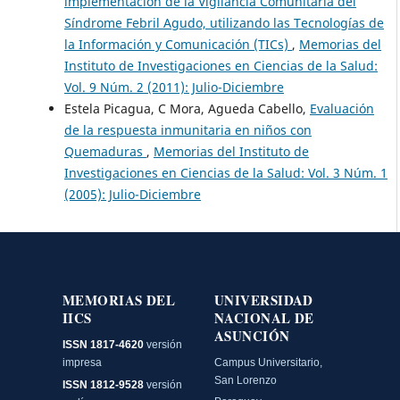
implementación de la Vigilancia Comunitaria del
Síndrome Febril Agudo, utilizando las Tecnologías de
la Información y Comunicación (TICs)
,
Memorias del
Instituto de Investigaciones en Ciencias de la Salud:
Vol. 9 Núm. 2 (2011): Julio-Diciembre
Estela Picagua, C Mora, Agueda Cabello,
Evaluación
de la respuesta inmunitaria en niños con
Quemaduras
,
Memorias del Instituto de
Investigaciones en Ciencias de la Salud: Vol. 3 Núm. 1
(2005): Julio-Diciembre
MEMORIAS DEL
UNIVERSIDAD
IICS
NACIONAL DE
ASUNCIÓN
ISSN 1817-4620
versión
impresa
Campus Universitario,
San Lorenzo
ISSN 1812-9528
versión