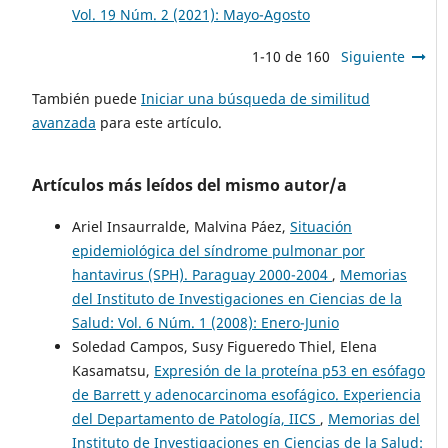
Vol. 19 Núm. 2 (2021): Mayo-Agosto
1-10 de 160
Siguiente
También puede
Iniciar una búsqueda de similitud
avanzada
para este artículo.
Artículos más leídos del mismo autor/a
Ariel Insaurralde, Malvina Páez,
Situación
epidemiológica del síndrome pulmonar por
hantavirus (SPH). Paraguay 2000-2004
,
Memorias
del Instituto de Investigaciones en Ciencias de la
Salud: Vol. 6 Núm. 1 (2008): Enero-Junio
Soledad Campos, Susy Figueredo Thiel, Elena
Kasamatsu,
Expresión de la proteína p53 en esófago
de Barrett y adenocarcinoma esofágico. Experiencia
del Departamento de Patología, IICS
,
Memorias del
Instituto de Investigaciones en Ciencias de la Salud: