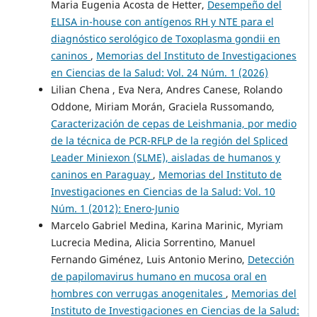
Maria Eugenia Acosta de Hetter,
Desempeño del
ELISA in-house con antígenos RH y NTE para el
diagnóstico serológico de Toxoplasma gondii en
caninos
,
Memorias del Instituto de Investigaciones
en Ciencias de la Salud: Vol. 24 Núm. 1 (2026)
Lilian Chena , Eva Nera, Andres Canese, Rolando
Oddone, Miriam Morán, Graciela Russomando,
Caracterización de cepas de Leishmania, por medio
de la técnica de PCR-RFLP de la región del Spliced
Leader Miniexon (SLME), aisladas de humanos y
caninos en Paraguay
,
Memorias del Instituto de
Investigaciones en Ciencias de la Salud: Vol. 10
Núm. 1 (2012): Enero-Junio
Marcelo Gabriel Medina, Karina Marinic, Myriam
Lucrecia Medina, Alicia Sorrentino, Manuel
Fernando Giménez, Luis Antonio Merino,
Detección
de papilomavirus humano en mucosa oral en
hombres con verrugas anogenitales
,
Memorias del
Instituto de Investigaciones en Ciencias de la Salud: