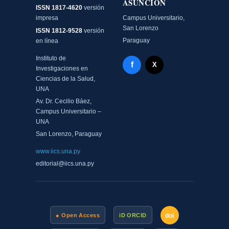
ASUNCIÓN
ISSN 1817-4620
versión
impresa
Campus Universitario,
San Lorenzo
ISSN 1812-9528
versión
Paraguay
en línea
Instituto de
Facebook - Memorias del
f
X Twitter - MIICS UNA
X
Investigaciones en
Ciencias de la Salud,
UNA
Av. Dr. Cecilio Báez,
Campus Universitario –
UNA
San Lorenzo, Paraguay
www.iics.una.py
editorial@iics.una.py
doi
● Open Access
iD ORCID