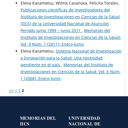
Elena Kasamatsu, Wilma Casanova, Felicita Torales,
Publicaciones científicas de investigadores del
Instituto de Investigaciones en Ciencias de la Salud
(IICS) de la Universidad Nacional de Asunción
Periodo Junio 1999 – Junio 2011
,
Memorias del
Instituto de Investigaciones en Ciencias de la Salud:
Vol. 9 Núm. 1 (2011): Enero-Junio
Elena Kasamatsu,
Sistema Nacional de Investigación
e Innovación para la Salud. Una necesidad
pendiente en el país
,
Memorias del Instituto de
Investigaciones en Ciencias de la Salud: Vol. 6 Núm.
1 (2008): Enero-Junio
<<
<
1
2
MEMORIAS DEL
UNIVERSIDAD
IICS
NACIONAL DE