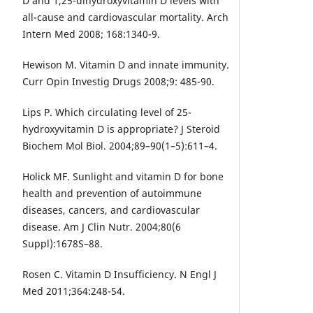
D and 1,25-dihydroxyvitamin D levels with
all-cause and cardiovascular mortality. Arch
Intern Med 2008; 168:1340-9.
Hewison M. Vitamin D and innate immunity.
Curr Opin Investig Drugs 2008;9: 485-90.
Lips P. Which circulating level of 25-
hydroxyvitamin D is appropriate? J Steroid
Biochem Mol Biol. 2004;89–90(1–5):611–4.
Holick MF. Sunlight and vitamin D for bone
health and prevention of autoimmune
diseases, cancers, and cardiovascular
disease. Am J Clin Nutr. 2004;80(6
Suppl):1678S–88.
Rosen C. Vitamin D Insufficiency. N Engl J
Med 2011;364:248-54.