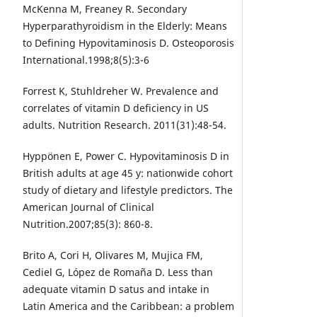
McKenna M, Freaney R. Secondary
Hyperparathyroidism in the Elderly: Means
to Defining Hypovitaminosis D. Osteoporosis
International.1998;8(5):3-6
Forrest K, Stuhldreher W. Prevalence and
correlates of vitamin D deficiency in US
adults. Nutrition Research. 2011(31):48-54.
Hyppönen E, Power C. Hypovitaminosis D in
British adults at age 45 y: nationwide cohort
study of dietary and lifestyle predictors. The
American Journal of Clinical
Nutrition.2007;85(3): 860-8.
Brito A, Cori H, Olivares M, Mujica FM,
Cediel G, López de Romaña D. Less than
adequate vitamin D satus and intake in
Latin America and the Caribbean: a problem