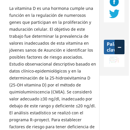
La vitamina D es una hormona cumple una
función en la regulación de numerosos
genes que participan en la proliferación y
maduración celular. El objetivo de este
trabajo fue determinar la prevalencia de
valores inadecuados de esta vitamina en
Palabras
clave
jóvenes sanos de Asunción e identificar los
posibles factores de riesgo asociados.
apolipoproteina b
vulnerabilidad auricular
—
productos naturales
leptospira
vectores
fibrilación auricular
enfermedad de chagas
riesgo aterogénico
itapúa
anticoagulación
cáncer colorrectal
hipertensión
leishmaniasis
saliva
dengue
anticuerpos
anciano
tco
familiares
síndrome de lynch
Estudio observacional descriptivo basado en
estudiantes/arte.
datos clínico-epidemiológicos y en la
determinación de la 25-hidroxivitamina D
(25-OH vitamina D) por el método de
quimioluminiscencia (CMIA). Se consideró
valor adecuado ≥30 ng/dl, inadecuado por
debajo de este rango y deficiente ≤20 ng/dl.
El análisis estadístico se realizó con el
programa R–proyect. Para establecer
factores de riesgo para tener deficiencia de