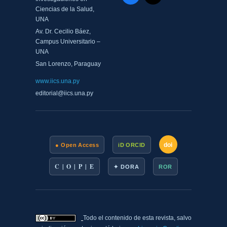
Ciencias de la Salud,
UNA
Av. Dr. Cecilio Báez,
Campus Universitario –
UNA
San Lorenzo, Paraguay
www.iics.una.py
editorial@iics.una.py
doi
● Open Access
iD ORCID
C | O | P | E
✦ DORA
ROR
Todo el contenido de esta revista, salvo