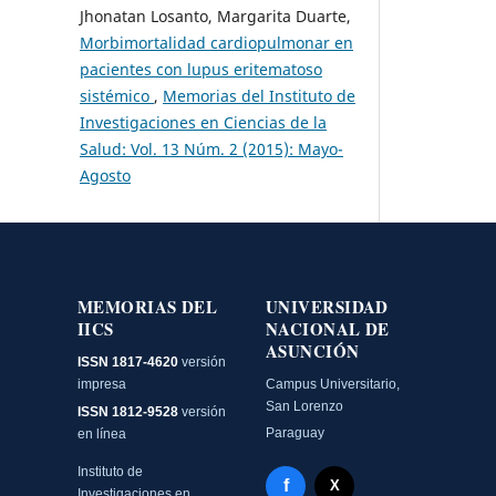
Jhonatan Losanto, Margarita Duarte,
Morbimortalidad cardiopulmonar en
pacientes con lupus eritematoso
sistémico
,
Memorias del Instituto de
Investigaciones en Ciencias de la
Salud: Vol. 13 Núm. 2 (2015): Mayo-
Agosto
MEMORIAS DEL
UNIVERSIDAD
IICS
NACIONAL DE
ASUNCIÓN
ISSN 1817-4620
versión
impresa
Campus Universitario,
San Lorenzo
ISSN 1812-9528
versión
Paraguay
en línea
Instituto de
Facebook - Memorias del
f
X Twitter - MIICS UNA
X
Investigaciones en