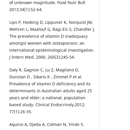
of unknown magnitude. Food Nutr Bull
2013;34(1):52-64.
Lips P, Hosking D, Lippuner K, Norquist JM,
Wehren L, Maalouf G, Ragi.Eis S, Chandler J.
The prevalence of vitamin D inadequacy
amongst women with osteoporosis: an
international epidemiological investigation.
J Intern Med. 2006; 260(3):245-54.
Daly R, Gagnon C, Lu Z, Magliano D,
Dunstan D , Sikaris K , Zimmet P et al.
Prevalence of vitamin D deficiency and its
determinants in Australian adults aged 25
years and older: a national, population-
based study. Clinical Endocrinoly.2012;
77(1):26-35.
Aquino A, Ojeda A, Colman N, Yinde Y,