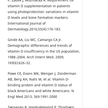
P, Zabek J, Wozniacka A. Requirement for
vitamin D supplementation in patients
using photoprotection: variations in vitamin
D levels and bone formation markers.
International Journal of
Dermatology.2016;55(4):176-183.
Ginde AA, Liu MC, Camargo CA Jr.
Demographic differences and trends of
vitamin D insufficiency in the US population,
1988–2004. Arch Intern Med. 2009;
169(6):626–32.
Powe CE, Evans MK, Wenger J, Zonderman
AB, Berg AH, Nalls M, et al. Vitamin D-
binding protein and vitamin D status of
black Americans and white Americans. N
Engl Med 2013; 369:1991-2000
Tønnesen R, HambakHovind P, Thorbjørn