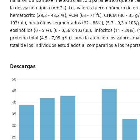
hallaron utilizando el método clásico o parámetrico que se ca
la desviación típica (x ± 2s). Los valores fueron número de erit
hematocrito (28,2 - 48,2 %), VCM (63 - 71 fL), CHCM (30 - 35 g/
103/µL), neutrófilos segmentados (62 - 86%), (5,7 - 9,3 x 103/µ
eosinófilos (0 - 5 %), (0 - 0,56 x 103/µL), linfocitos (11 - 29%), 
proteína total (4,5 - 7,05 g/L).Llama la atención los valores m
total de los individuos estudiados al compararlos a los reporta
Descargas