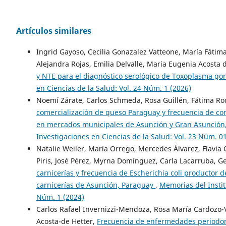
Artículos similares
Ingrid Gayoso, Cecilia Gonazalez Vatteone, María Fátima
Alejandra Rojas, Emilia Delvalle, Maria Eugenia Acosta 
y NTE para el diagnóstico serológico de Toxoplasma go
en Ciencias de la Salud: Vol. 24 Núm. 1 (2026)
Noemí Zárate, Carlos Schmeda, Rosa Guillén, Fátima Ro
comercialización de queso Paraguay y frecuencia de co
en mercados municipales de Asunción y Gran Asunción
Investigaciones en Ciencias de la Salud: Vol. 23 Núm. 0
Natalie Weiler, María Orrego, Mercedes Álvarez, Flavia O
Piris, José Pérez, Myrna Domínguez, Carla Lacarruba, G
carnicerías y frecuencia de Escherichia coli productor 
carnicerías de Asunción, Paraguay
,
Memorias del Instit
Núm. 1 (2024)
Carlos Rafael Invernizzi-Mendoza, Rosa María Cardozo
Acosta-de Hetter,
Frecuencia de enfermedades periodonta