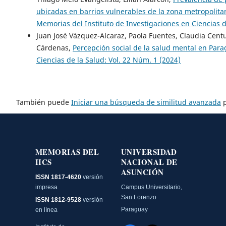
ubicadas en barrios vulnerables de la zona metropolit
Memorias del Instituto de Investigaciones en Ciencias d
Juan José Vázquez-Alcaraz, Paola Fuentes, Claudia Cent
Cárdenas,
Percepción social de la salud mental en Par
Ciencias de la Salud: Vol. 22 Núm. 1 (2024)
También puede
Iniciar una búsqueda de similitud avanzada
p
MEMORIAS DEL
UNIVERSIDAD
IICS
NACIONAL DE
ASUNCIÓN
ISSN 1817-4620
versión
impresa
Campus Universitario,
San Lorenzo
ISSN 1812-9528
versión
Paraguay
en línea