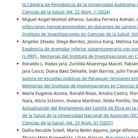
la Cátedra de Periodoncia de la Universidad Autónoma
Ciencias de la Salud: Vol. 22 Núm. 1 (2024)
Miguel Angel Montiel Alfonso, Sandra Ferreira Román, 
infecciones hemotransmisibles en donantes de sangre 
Instituto de Investigaciones en Ciencias de la Salud: Vo
Angeles Zelada, Diego Benitez, Jessica Kang, Melissa Sa
Exodoncia de premolar inferior supernumerario con post
(L-PRF)
,
Memorias del Instituto de Investigaciones en Ci
Ronaldo L. Rodas Jara, Zunilda Alvarenga Maciel, Fabián
Jara Casco, Diana Báez Delvalle, Iván Barrios, Julio Tora
autista en escuelas públicas de Paraguay: tensiones en
Memorias del Instituto de Investigaciones en Ciencias d
María Eugenia Acosta, Ronald Rivas, Amalia Castro, Flor
Nara, Alicia Schinini, Viviana Martínez, Nilda Portillo,
Actualización del Reglamento del Comité de Ética en la 
de la Salud de la Universidad Nacional de Asunción (I
Ciencias de la Salud: Vol. 23 Núm. 01 (2025)
Dalila Recalde Sckell, María Belén Aquino, Jorge Alfonso
Thiago Melo Evangelista, Lilian Alarcon,
Prevalencia de 