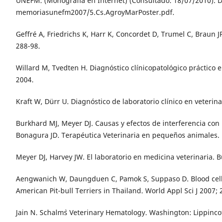
UNEFM. (Monografía en Internet) (Consultado: 18/07/2010). Di
memoriasunefm2007/5.Cs.AgroyMarPoster.pdf.
Geffré A, Friedrichs K, Harr K, Concordet D, Trumel C, Braun JP
288-98.
Willard M, Tvedten H. Diagnóstico clínicopatológico práctico
2004.
Kraft W, Dürr U. Diagnóstico de laboratorio clínico en veterin
Burkhard MJ, Meyer DJ. Causas y efectos de interferencia con 
Bonagura JD. Terapéutica Veterinaria en pequeños animales. 
Meyer DJ, Harvey JW. El laboratorio en medicina veterinaria. 
Aengwanich W, Daungduen C, Pamok S, Suppaso D. Blood cell 
American Pit-bull Terriers in Thailand. World Appl Sci J 2007; 2
Jain N. Schalm`s Veterinary Hematology. Washington: Lippincot