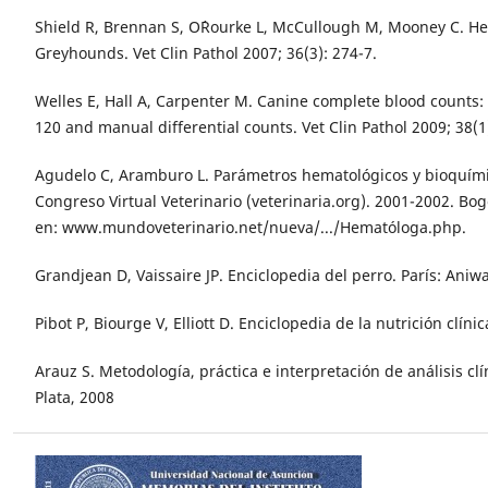
Shield R, Brennan S, O´Rourke L, McCullough M, Mooney C. He
Greyhounds. Vet Clin Pathol 2007; 36(3): 274-7.
Welles E, Hall A, Carpenter M. Canine complete blood counts:
120 and manual differential counts. Vet Clin Pathol 2009; 38(1)
Agudelo C, Aramburo L. Parámetros hematológicos y bioquími
Congreso Virtual Veterinario (veterinaria.org). 2001-2002. Bo
en: www.mundoveterinario.net/nueva/.../Hematóloga.php.
Grandjean D, Vaissaire JP. Enciclopedia del perro. París: Aniwa
Pibot P, Biourge V, Elliott D. Enciclopedia de la nutrición clíni
Arauz S. Metodología, práctica e interpretación de análisis clí
Plata, 2008