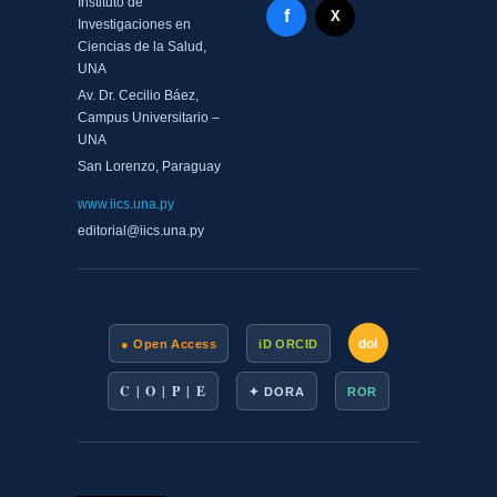
Instituto de
Facebook - Memorias del
f
X Twitter - MIICS UNA
X
Investigaciones en
Ciencias de la Salud,
UNA
Av. Dr. Cecilio Báez,
Campus Universitario –
UNA
San Lorenzo, Paraguay
www.iics.una.py
editorial@iics.una.py
doi
● Open Access
iD ORCID
C | O | P | E
✦ DORA
ROR