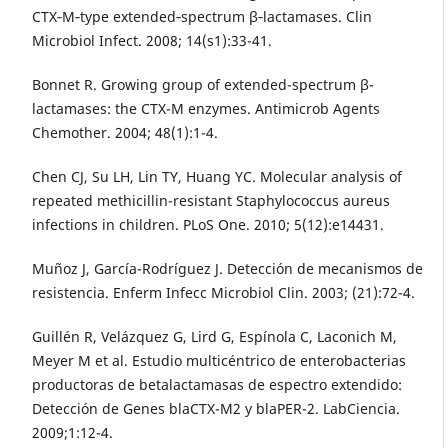
CTX‐M‐type extended‐spectrum β‐lactamases. Clin
Microbiol Infect. 2008; 14(s1):33-41.
Bonnet R. Growing group of extended-spectrum β-
lactamases: the CTX-M enzymes. Antimicrob Agents
Chemother. 2004; 48(1):1-4.
Chen CJ, Su LH, Lin TY, Huang YC. Molecular analysis of
repeated methicillin-resistant Staphylococcus aureus
infections in children. PLoS One. 2010; 5(12):e14431.
Muñoz J, García-Rodríguez J. Detección de mecanismos de
resistencia. Enferm Infecc Microbiol Clin. 2003; (21):72-4.
Guillén R, Velázquez G, Lird G, Espínola C, Laconich M,
Meyer M et al. Estudio multicéntrico de enterobacterias
productoras de betalactamasas de espectro extendido:
Detección de Genes blaCTX-M2 y blaPER-2. LabCiencia.
2009;1:12-4.