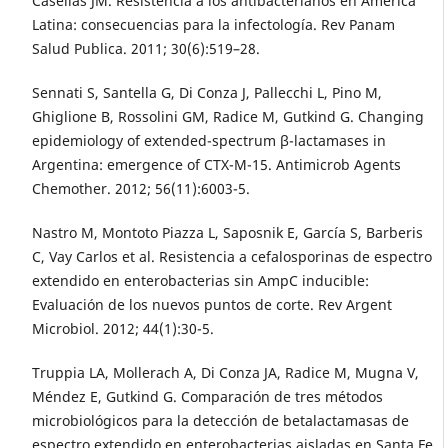
Casellas JM. Resistencia a los antibacterianos en América
Latina: consecuencias para la infectología. Rev Panam
Salud Publica. 2011; 30(6):519–28.
Sennati S, Santella G, Di Conza J, Pallecchi L, Pino M,
Ghiglione B, Rossolini GM, Radice M, Gutkind G. Changing
epidemiology of extended-spectrum β-lactamases in
Argentina: emergence of CTX-M-15. Antimicrob Agents
Chemother. 2012; 56(11):6003-5.
Nastro M, Montoto Piazza L, Saposnik E, García S, Barberis
C, Vay Carlos et al. Resistencia a cefalosporinas de espectro
extendido en enterobacterias sin AmpC inducible:
Evaluación de los nuevos puntos de corte. Rev Argent
Microbiol. 2012; 44(1):30-5.
Truppia LA, Mollerach A, Di Conza JA, Radice M, Mugna V,
Méndez E, Gutkind G. Comparación de tres métodos
microbiológicos para la detección de betalactamasas de
espectro extendido en enterobacterias aisladas en Santa Fe