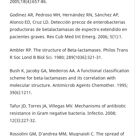
2005;18(4):657-86.
Godínez AR, Pedroso WH, Hernández RN, Sánchez AP,
Alonso ED, Cruz LD. Detección precoz de enterobacterias
productoras de betalactamasas de espectro extendido en
pacientes graves. Rev Cub Med Int Emerg. 2006; 5(1):1.
Ambler RP. The structure of Beta-lactamases. Philos Trans
R Soc Lond B Biol Sci. 1980; 289(1036):321-31.
Bush K, Jacoby GA, Medeiros AA. A functional classification
scheme for beta-lactamases and its correlation with
molecular structure. Antimicrob Agents Chemother. 1995;
39(6):1211.
Tafur JD, Torres JA, Villegas MV. Mechanisms of antibiotic
resistance in Gram negative bacteria. Infectio. 2008;
12(3):227-32.
Rossolini GM, D’andrea MM, Mugnaioli C. The spread of