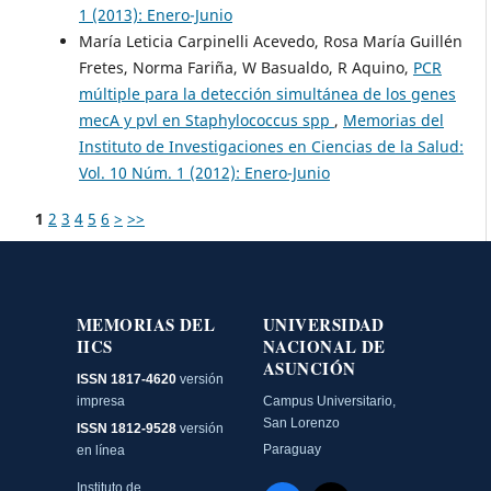
1 (2013): Enero-Junio
María Leticia Carpinelli Acevedo, Rosa María Guillén
Fretes, Norma Fariña, W Basualdo, R Aquino,
PCR
múltiple para la detección simultánea de los genes
mecA y pvl en Staphylococcus spp
,
Memorias del
Instituto de Investigaciones en Ciencias de la Salud:
Vol. 10 Núm. 1 (2012): Enero-Junio
1
2
3
4
5
6
>
>>
MEMORIAS DEL
UNIVERSIDAD
IICS
NACIONAL DE
ASUNCIÓN
ISSN 1817-4620
versión
impresa
Campus Universitario,
San Lorenzo
ISSN 1812-9528
versión
Paraguay
en línea
Instituto de