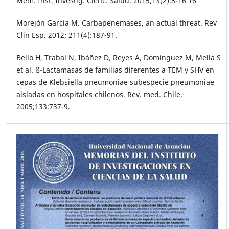
Mem. Inst. Investig. Cienc. Salud. 2015;13(2):8-16 16
Morejón García M. Carbapenemases, an actual threat. Rev
Clin Esp. 2012; 211(4):187-91.
Bello H, Trabal N, Ibáñez D, Reyes A, Domínguez M, Mella S
et al. ß-Lactamasas de familias diferentes a TEM y SHV en
cepas de Klebsiella pneumoniae subespecie pneumoniae
aisladas en hospitales chilenos. Rev. med. Chile.
2005;133:737-9.