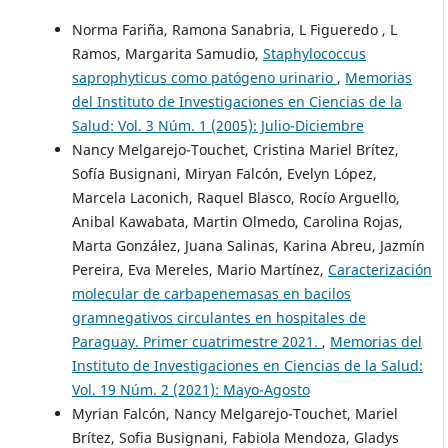
Norma Fariña, Ramona Sanabria, L Figueredo , L
Ramos, Margarita Samudio,
Staphylococcus
saprophyticus como patógeno urinario
,
Memorias
del Instituto de Investigaciones en Ciencias de la
Salud: Vol. 3 Núm. 1 (2005): Julio-Diciembre
Nancy Melgarejo-Touchet, Cristina Mariel Brítez,
Sofía Busignani, Miryan Falcón, Evelyn López,
Marcela Laconich, Raquel Blasco, Rocío Arguello,
Anibal Kawabata, Martin Olmedo, Carolina Rojas,
Marta González, Juana Salinas, Karina Abreu, Jazmín
Pereira, Eva Mereles, Mario Martínez,
Caracterización
molecular de carbapenemasas en bacilos
gramnegativos circulantes en hospitales de
Paraguay. Primer cuatrimestre 2021.
,
Memorias del
Instituto de Investigaciones en Ciencias de la Salud:
Vol. 19 Núm. 2 (2021): Mayo-Agosto
Myrian Falcón, Nancy Melgarejo-Touchet, Mariel
Brítez, Sofia Busignani, Fabiola Mendoza, Gladys