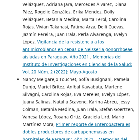
Velázquez, Adriana Jara, Mercedes Álvarez, Diana
Páez, Rogelio González, Erika Méndez, Dolly
Velázquez, Betania Medina, Marta Terol, Carolina
Rojas, Vivian Takahasi, Fátima Arza, Deili Cuevas,
Jazmín Pereira, Juan Irala, Perla Alvarenga, Evelyn
López,
Vigilancia de la resistencia a los
antimicrobianos en cepas de Neisseria gonorrhoeae
aisladas en Paraguay. Año 2021
,
Memorias del
Instituto de Investigaciones en Ciencias de la Salud:
Vol. 20 Núm. 2 (2022): Mayo-Agosto
Nancy Melgarejo Touchet, Sofía Busignani, Pamela
Dunjo, Mariel Brítez, Aníbal Kawabata, Marlene
Silvagni, Carolina Rojas, Eva Mereles, Evelyn López,
Juana Salinas, Natalia Scavone, Karina Abreu, Jessy
Colman, Betania Medina, Juan Irala, Stefan Goertzen,
Vanesa López, Rosana Ortiz, Graciela Lird, Mario
Martínez Mora,
Primer reporte de Enterobacterales
dobles productores de carbapenemasas en
hospitales de Paraguay. Año 2021.
,
Memorias del