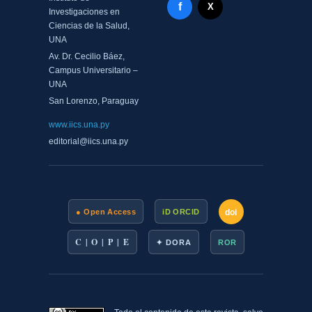
Facebook - Memorias del
f
X Twitter - MIICS UNA
X
Investigaciones en
Ciencias de la Salud,
UNA
Av. Dr. Cecilio Báez,
Campus Universitario –
UNA
San Lorenzo, Paraguay
www.iics.una.py
editorial@iics.una.py
doi
● Open Access
iD ORCID
C | O | P | E
✦ DORA
ROR