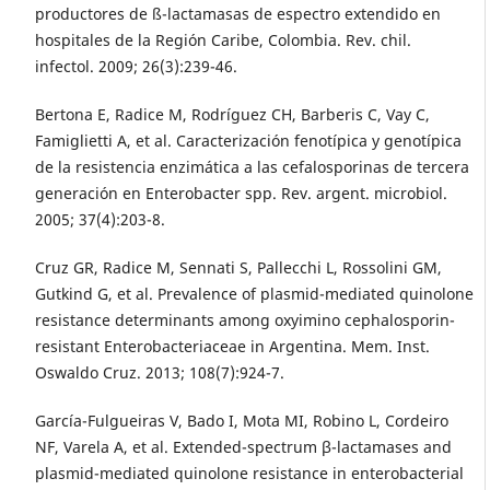
productores de ß-lactamasas de espectro extendido en
hospitales de la Región Caribe, Colombia. Rev. chil.
infectol. 2009; 26(3):239-46.
Bertona E, Radice M, Rodríguez CH, Barberis C, Vay C,
Famiglietti A, et al. Caracterización fenotípica y genotípica
de la resistencia enzimática a las cefalosporinas de tercera
generación en Enterobacter spp. Rev. argent. microbiol.
2005; 37(4):203-8.
Cruz GR, Radice M, Sennati S, Pallecchi L, Rossolini GM,
Gutkind G, et al. Prevalence of plasmid-mediated quinolone
resistance determinants among oxyimino cephalosporin-
resistant Enterobacteriaceae in Argentina. Mem. Inst.
Oswaldo Cruz. 2013; 108(7):924-7.
García-Fulgueiras V, Bado I, Mota MI, Robino L, Cordeiro
NF, Varela A, et al. Extended-spectrum β-lactamases and
plasmid-mediated quinolone resistance in enterobacterial