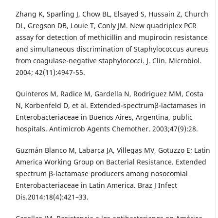
Zhang K, Sparling J, Chow BL, Elsayed S, Hussain Z, Church
DL, Gregson DB, Louie T, Conly JM. New quadriplex PCR
assay for detection of methicillin and mupirocin resistance
and simultaneous discrimination of Staphylococcus aureus
from coagulase-negative staphylococci. J. Clin. Microbiol.
2004; 42(11):4947-55.
Quinteros M, Radice M, Gardella N, Rodriguez MM, Costa
N, Korbenfeld D, et al. Extended-spectrumβ-lactamases in
Enterobacteriaceae in Buenos Aires, Argentina, public
hospitals. Antimicrob Agents Chemother. 2003;47(9):28.
Guzmán Blanco M, Labarca JA, Villegas MV, Gotuzzo E; Latin
America Working Group on Bacterial Resistance. Extended
spectrum β-lactamase producers among nosocomial
Enterobacteriaceae in Latin America. Braz J Infect
Dis.2014;18(4):421–33.