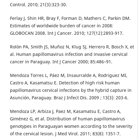
Control. 2010; 21(3):323-30.
Ferlay J, Shin HR, Bray F, Forman D, Mathers C, Parkin DM.
Estimates of worldwide burden of cancer in 2008:
GLOBOCAN 2008. Int J Cancer. 2010; 127(12):2893-917.
Rolón PA, Smith JS, Muñoz N, Klug SJ, Herrero R, Bosch X, et
al. Human papillomavirus infection and invasive cervical
cancer in Paraguay. Int J Cancer 2000; 85:486–91.
Mendoza Torres L, Páez M, Insaurralde A, Rodriguez MI,
Castro A, Kasamatsu E. Detection of high risk human
papillomavirus cervical infections by the hybrid capture in
Asunción, Paraguay. Braz J Infect Dis. 2009 ; 13(3): 203-6.
Mendoza LP, Arbiza J, Paez M, Kasamatsu E, Castro A,
Giménez G, et al. Distribution of human papillomavirus
genotypes in Paraguayan women according to the severity
of the cervical lesion. J Med Virol. 2011; 83(8): 1351-7.