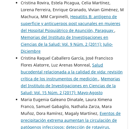
Cristina Rovira, Estela Picagua, Celia Martínez,
Lorena Ferreira, Enrique Granado, Vivian Giménez, M
Machuca, MM Carpinelli,
Hepatitis B: antígeno de
superficie y anticuerpos post vacunales en mujeres
del Hospital Psiquiátrico de Asunción, Paraguay
,
Memorias del Instituto de Investigaciones en
Ciencias de la Salud: Vol. 9 Núm. 2 (2011): Julio-
Diciembre
Cristina Raquel Caballero García, José Francisco
Flores Alatorre, Luz Arenas Monreal,
Salud
bucodental relacionada a la calidad de vida: revisión
crítica de los instrumentos de medición
,
Memorias
del Instituto de Investigaciones en Ciencias de la
Salud: Vol. 15 Núm. 2 (2017): Mayo-Agosto
Maria Eugenia Galeano Dinatale, Laura Ximena
Franco, Samuel Gabaglio, Nathalia Zarza, Mara
Muñoz, Dora Ramírez, Magaly Martínez,
Eventos de
precipitación extrema aumentan la circulación de
patógenos infecciosos: detección de rotavirus,