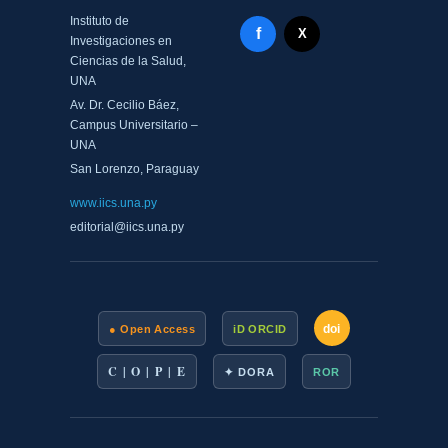
Instituto de
Facebook - Memorias del
f
X Twitter - MIICS UNA
X
Investigaciones en
Ciencias de la Salud,
UNA
Av. Dr. Cecilio Báez,
Campus Universitario –
UNA
San Lorenzo, Paraguay
www.iics.una.py
editorial@iics.una.py
doi
● Open Access
iD ORCID
C | O | P | E
✦ DORA
ROR