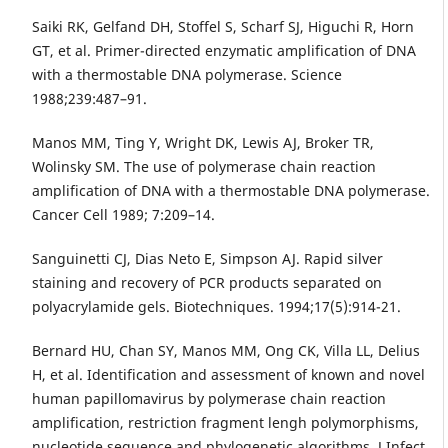
Saiki RK, Gelfand DH, Stoffel S, Scharf SJ, Higuchi R, Horn
GT, et al. Primer-directed enzymatic amplification of DNA
with a thermostable DNA polymerase. Science
1988;239:487–91.
Manos MM, Ting Y, Wright DK, Lewis AJ, Broker TR,
Wolinsky SM. The use of polymerase chain reaction
amplification of DNA with a thermostable DNA polymerase.
Cancer Cell 1989; 7:209–14.
Sanguinetti CJ, Dias Neto E, Simpson AJ. Rapid silver
staining and recovery of PCR products separated on
polyacrylamide gels. Biotechniques. 1994;17(5):914-21.
Bernard HU, Chan SY, Manos MM, Ong CK, Villa LL, Delius
H, et al. Identification and assessment of known and novel
human papillomavirus by polymerase chain reaction
amplification, restriction fragment lengh polymorphisms,
nucleotide sequence and phylogenetic algorithms. J Infect