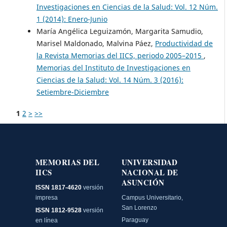
Investigaciones en Ciencias de la Salud: Vol. 12 Núm.
1 (2014): Enero-Junio
María Angélica Leguizamón, Margarita Samudio,
Marisel Maldonado, Malvina Páez,
Productividad de
la Revista Memorias del IICS, periodo 2005–2015
,
Memorias del Instituto de Investigaciones en
Ciencias de la Salud: Vol. 14 Núm. 3 (2016):
Setiembre-Diciembre
1
2
>
>>
MEMORIAS DEL
UNIVERSIDAD
IICS
NACIONAL DE
ASUNCIÓN
ISSN 1817-4620
versión
impresa
Campus Universitario,
San Lorenzo
ISSN 1812-9528
versión
Paraguay
en línea