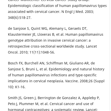
Epidemiologic classification of human papillomavirus types
associated with cervical cancer. N Engl J Med. 2003;
348(6):518-27.
de Sanjose S, Quint WG, Alemany L, Geraets DT,
Klaustermeier JE, Lloveras B, et al. Human papillomavirus
genotype attribution in invasive cervical cancer: a
retrospective cross-sectional worldwide study. Lancet
Oncol. 2010; 11(11):1048-56.
Bosch FX, Burchell AN, Schiffman M, Giuliano AR, de
Sanjose S, Bruni L, et al. Epidemiology and natural history
of human papillomavirus infections and type-specific
implications in cervical neoplasia. Vaccine. 2008;26 (Suppl
10): K1-16.
Smith JS, Green J, Berrington de Gonzalez A, Appleby P,
Peto J, Plummer M, et al. Cervical cancer and use of
hormonal contraceptives: a systematic review. Lancet;