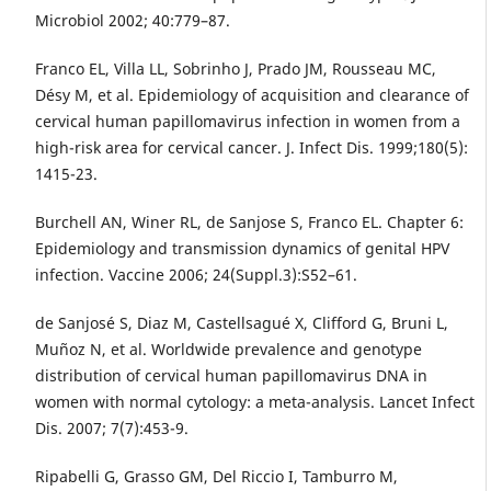
Microbiol 2002; 40:779–87.
Franco EL, Villa LL, Sobrinho J, Prado JM, Rousseau MC,
Désy M, et al. Epidemiology of acquisition and clearance of
cervical human papillomavirus infection in women from a
high-risk area for cervical cancer. J. Infect Dis. 1999;180(5):
1415-23.
Burchell AN, Winer RL, de Sanjose S, Franco EL. Chapter 6:
Epidemiology and transmission dynamics of genital HPV
infection. Vaccine 2006; 24(Suppl.3):S52–61.
de Sanjosé S, Diaz M, Castellsagué X, Clifford G, Bruni L,
Muñoz N, et al. Worldwide prevalence and genotype
distribution of cervical human papillomavirus DNA in
women with normal cytology: a meta-analysis. Lancet Infect
Dis. 2007; 7(7):453-9.
Ripabelli G, Grasso GM, Del Riccio I, Tamburro M,