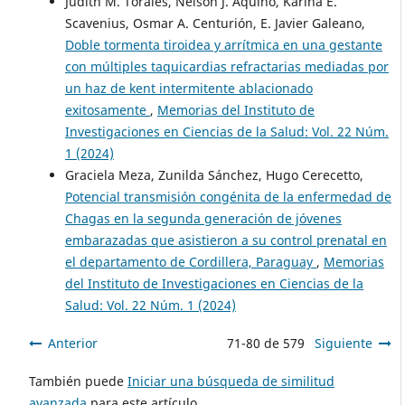
Judith M. Torales, Nelson J. Aquino, Karina E.
Scavenius, Osmar A. Centurión, E. Javier Galeano,
Doble tormenta tiroidea y arrítmica en una gestante
con múltiples taquicardias refractarias mediadas por
un haz de kent intermitente ablacionado
exitosamente
,
Memorias del Instituto de
Investigaciones en Ciencias de la Salud: Vol. 22 Núm.
1 (2024)
Graciela Meza, Zunilda Sánchez, Hugo Cerecetto,
Potencial transmisión congénita de la enfermedad de
Chagas en la segunda generación de jóvenes
embarazadas que asistieron a su control prenatal en
el departamento de Cordillera, Paraguay
,
Memorias
del Instituto de Investigaciones en Ciencias de la
Salud: Vol. 22 Núm. 1 (2024)
Anterior
71-80 de 579
Siguiente
También puede
Iniciar una búsqueda de similitud
avanzada
para este artículo.