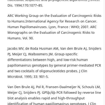
Dis. 1994;170:1077–85.
ARC Working Group on the Evaluation of Carcinogenic Risks
to Humans.International Agency for Research on Cancer.
Human Papillomaviruses. Lyon, France : WHO; 2007. ARC
Monographs on the Evaluation of Carcinogenic Risks to
Humans. Vol. 90.
Jacobs MV, de Roda Husman AM, Van den Brule AJ, Snijders
PJ, Meijer CJ, Walboomers JM. Group-specific
differentiations between high, and low-risk human
papillomavirus genotypes by general primer-mediated PCR
and two cocktails of oligonucleotides probes. J Clin
Microbiol. 1995; 33: 901-5.
Van Den Brule AJ, Pol R, Fransen-Daalmeijer N, Schouls LM,
Meijer CJ, Snijders PJ. GP5þ/6þ PCR followed by reverse line
blot analysis enables rapid and high-throughput
identification of human papillomavirus genotypes. J Clin