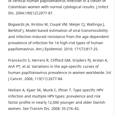
of cervical human papillomavirus infection in a cohort of
Colombian women with normal cytological results. J Infect
Dis. 2004;190(12):2077-87.
Bogaards JA, Xiridou M, Coupé VM, Meijer CJ, Wallinga J,
Berkhof J. Model-based estimation of viral transmissibility
and infection-induced resistance from the age-dependent
prevalence of infection for 14 high-risk types of human
papillomavirus. Am J Epidemiol. 2010; 171(7):817-25.
Franceschi S, Herrero R, Clifford GM, Snijders PJ, Arslan A,
Anh PT, et al. Variations in the age-specific curves of
human papillomavirus prevalence in women worldwide. Int
J Cancer. 2006; 119(11):2677-84.
Nielsen A, Kjaer SK, Munk C, Iftner T. Type specific HPV
infection and multiple HPV types: prevalence and risk
factor profile in nearly 12,000 younger and older Danish
women. Sex Transm Dis. 2008; 35:276–82.