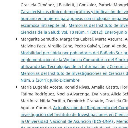
Graciela Giménez, J Basiletti, J Gonzalez, Pamela Mongel
Características clínico-demográficas y tipificación del 
humano en mujeres paraguayas con citologías negativa
escamosa intraepitelial
,
Memorias del Instituto de Inve
Ciencias de la Salud: Vol. 10 Núm. 1 (2012): Enero-Junio
Margarita Samudio, Margarita Cabral, Marta Ascurra, A
Malvina Paez, Virgilio Cane, Pedro Galván, Ivan Allende,
Morbilidad percibida por pobladores del Bañado Sur pre
implementación de la Vigilancia Comunitaria del Síndr
utilizando las Tecnologías de la Información y Comunic
Memorias del Instituto de Investigaciones en Ciencias de
Núm. 2 (2011): Julio-Diciembre
María Eugenia Acosta, Ronald Rivas, Amalia Castro, Flor
Fátima Rodríguez, Noelia Alvarenga, Eva Nara, Alicia Sch
Martínez, Nilda Portillo, Dominich Granado, Graciela G
Aguilar-Coronel,
Actualización del Reglamento del Comit
investigación del Instituto de Investigaciones en Cienci
la Universidad Nacional de Asunción (IICS-UNA)
,
Memor