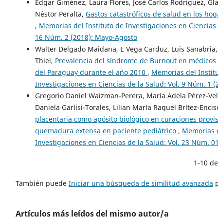
Edgar Giménez, Laura Flores, José Carlos Rodríguez, G
Néstor Peralta,
Gastos catastróficos de salud en los ho
,
Memorias del Instituto de Investigaciones en Ciencias d
16 Núm. 2 (2018): Mayo-Agosto
Walter Delgado Maidana, E Vega Carduz, Luis Sanabria,
Thiel,
Prevalencia del síndrome de Burnout en médicos
del Paraguay durante el año 2010
,
Memorias del Instit
Investigaciones en Ciencias de la Salud: Vol. 9 Núm. 1 (
Gregorio Daniel Waizman-Perera, María Adela Pérez-Veli
Daniela Garlisi-Torales, Lilian María Raquel Brítez-Encis
placentaria como apósito biológico en curaciones provi
quemadura extensa en paciente pediátrico
,
Memorias d
Investigaciones en Ciencias de la Salud: Vol. 23 Núm. 0
1-10 d
También puede
Iniciar una búsqueda de similitud avanzada
p
Artículos más leídos del mismo autor/a