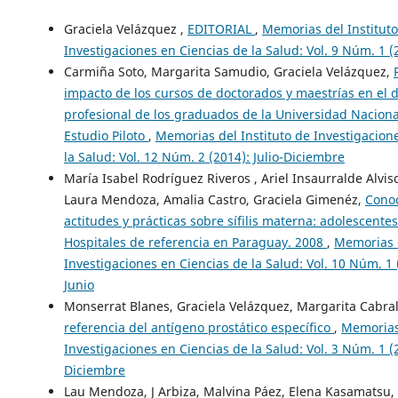
Graciela Velázquez ,
EDITORIAL
,
Memorias del Institut
Investigaciones en Ciencias de la Salud: Vol. 9 Núm. 1 (
Carmiña Soto, Margarita Samudio, Graciela Velázquez,
impacto de los cursos de doctorados y maestrías en el d
profesional de los graduados de la Universidad Naciona
Estudio Piloto
,
Memorias del Instituto de Investigacion
la Salud: Vol. 12 Núm. 2 (2014): Julio-Diciembre
María Isabel Rodríguez Riveros , Ariel Insaurralde Alvis
Laura Mendoza, Amalia Castro, Graciela Gimenéz,
Conoc
actitudes y prácticas sobre sífilis materna: adolescent
Hospitales de referencia en Paraguay. 2008
,
Memorias d
Investigaciones en Ciencias de la Salud: Vol. 10 Núm. 1 
Junio
Monserrat Blanes, Graciela Velázquez, Margarita Cabra
referencia del antígeno prostático específico
,
Memorias 
Investigaciones en Ciencias de la Salud: Vol. 3 Núm. 1 (2
Diciembre
Lau Mendoza, J Arbiza, Malvina Páez, Elena Kasamatsu, 