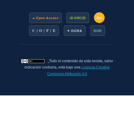
doi
● Open Access
iD ORCID
C | O | P | E
✦ DORA
ROR
Todo el contenido de esta revista, salvo
indicación contraria, está bajo una
Licencia Creative
Commons Atribución 4.0