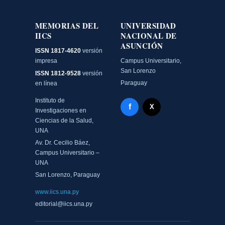
MEMORIAS DEL
UNIVERSIDAD
IICS
NACIONAL DE
ASUNCIÓN
ISSN 1817-4620
versión
impresa
Campus Universitario,
San Lorenzo
ISSN 1812-9528
versión
Paraguay
en línea
Instituto de
Facebook - Memorias del
f
X Twitter - MIICS UNA
X
Investigaciones en
Ciencias de la Salud,
UNA
Av. Dr. Cecilio Báez,
Campus Universitario –
UNA
San Lorenzo, Paraguay
www.iics.una.py
editorial@iics.una.py