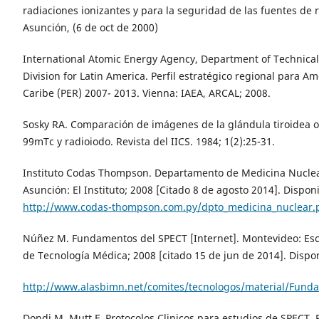
radiaciones ionizantes y para la seguridad de las fuentes de 
Asunción, (6 de oct de 2000)
International Atomic Energy Agency, Department of Technical
Division for Latin America. Perfil estratégico regional para Amé
Caribe (PER) 2007- 2013. Vienna: IAEA, ARCAL; 2008.
Sosky RA. Comparación de imágenes de la glándula tiroidea 
99mTc y radioiodo. Revista del IICS. 1984; 1(2):25-31.
Instituto Codas Thompson. Departamento de Medicina Nuclear
Asunción: El Instituto; 2008 [Citado 8 de agosto 2014]. Dispon
http://www.codas-thompson.com.py/dpto_medicina_nuclear.
Núñez M. Fundamentos del SPECT [Internet]. Montevideo: Esc
de Tecnología Médica; 2008 [citado 15 de jun de 2014]. Dispo
http://www.alasbimn.net/comites/tecnologos/material/Fund
Dondi M, Mutt F. Protocolos Clinicos para estudios de SPECT. 