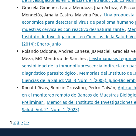
de Investigaciones en Ciencias de la Salud: Vol. 23 Núm
Graciela Giménez, Laura Mendoza, Juan Arbiza, A Picco
Mongelós, Amalia Castro, Malvina Páez,
Una propuesta 
económica para detectar el virus de papiloma humano p
muestras cervicales con reactivo desnaturalizante
,
Mem
Instituto de Investigaciones en Ciencias de la Salud: Vo
(2014): Enero-Junio
Rolando Oddone, Andres Canese, JD Maciel, Graciela Ve
Meza, MG Mendoza de Sánchez,
Leishmaniasis tegumen
sensibilidad de la inmunofluorescencia indirecta en pa
diagnóstico parasitológico
,
Memorias del Instituto de I
Ciencias de la Salud: Vol. 3 Núm. 1 (2005): Julio-Diciemb
Ronald Rivas, Benicio Grossling, Pedro Galván,
Aplicaci
en el monitoreo remoto de Bancos de Muestras Biológic
Preliminar
,
Memorias del Instituto de Investigaciones e
Salud: Vol. 21 Núm. 1 (2023)
1
2
3
>
>>