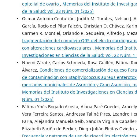
epitelial de ovario
,
Memorias del Instituto de Investiga
de la Salud: Vol. 23 Núm. 01 (2025)
Osmar Antonio Centurión, Judith M. Torales, Nelson J. 
García, Rocío del Pilar Falcón, Christian O. Chávez, Kari
Carmen R. Montiel, Orlando R. Sequeira, Alfredo J. Mez
fragmentación del complejo QRS del electrocardiograma
con alteraciones cardiovasculares
,
Memorias del Instit
Investigaciones en Ciencias de la Salud: Vol. 22 Núm. 1 
Noemí Zárate, Carlos Schmeda, Rosa Guillén, Fátima R
Álvarez,
Condiciones de comercialización de queso Para
de contaminación con Staphylococcus aureus enterotox
mercados municipales de Asunción y Gran Asunción, m
Memorias del Instituto de Investigaciones en Ciencias de
Núm. 01 (2025)
Fátima Ynés Bogado Acosta, Alana Paré Guedes, Aracely 
Vera Ferreira Santos, Andressa Taliné Pires, Leandro H
Faria, Alejandra Manuela Seib, Sandra Virginia Caballe
Elizabeth Fariña de Becker, Diego Julián Fleitas Oviedo,
Frecuencia y patrones de uso de cigarrillos electrónico