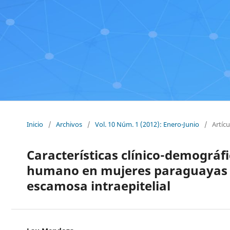
Inicio
/
Archivos
/
Vol. 10 Núm. 1 (2012): Enero-Junio
/
Artícu
Características clínico-demográfi
humano en mujeres paraguayas co
escamosa intraepitelial