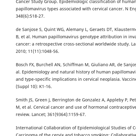
Cancer Study Group. Epidemiologic classification of huma
papillomavirus types associated with cervical cancer. N En
348(6):518-27.
de Sanjose S, Quint WG, Alemany L, Geraets DT, Klausterme
B, et al. Human papillomavirus genotype attribution in inva
cancer: a retrospective cross-sectional worldwide study. L
2010; 11(11):1048-56.
Bosch FX, Burchell AN, Schiffman M, Giuliano AR, de Sanjose
al. Epidemiology and natural history of human papillomavi
and type-specific implications in cervical neoplasia. Vaccin
(Suppl 10): K1-16.
Smith JS, Green J, Berrington de Gonzalez A, Appleby P, Pe
M, et al. Cervical cancer and use of hormonal contraceptiv
review. Lancet; 361(9364):1159-67.
International Collaboration of Epidemiological Studies of C
Carcinoma of the cervix and tobacco smoking: Collaborative