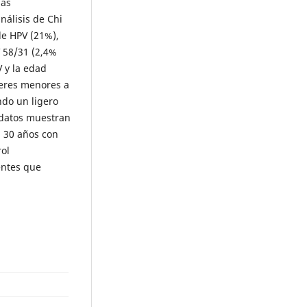
las
nálisis de Chi
de HPV (21%),
 58/31 (2,4%
 y la edad
jeres menores a
ndo un ligero
 datos muestran
a 30 años con
rol
tentes que