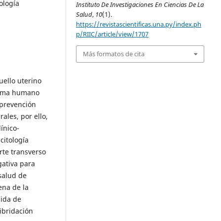
ología
Instituto De Investigaciones En Ciencias De La
Salud
,
10
(1).
https://revistascientificas.una.py/index.ph
p/RIIC/article/view/1707
Más formatos de cita
uello uterino
iloma humano
 prevención
ales, por ello,
línico-
citología
rte transverso
gativa para
salud de
ena de la
ida de
ibridación