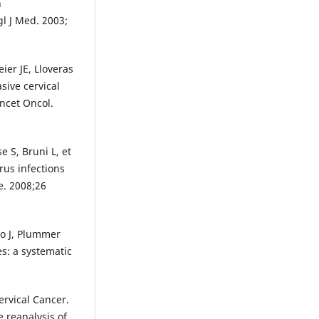
n
gl J Med. 2003;
ier JE, Lloveras
sive cervical
ancet Oncol.
 S, Bruni L, et
rus infections
e. 2008;26
to J, Plummer
es: a systematic
ervical Cancer.
 reanalysis of