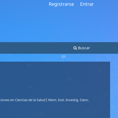
Registrarse
Entrar
Buscar
Si
Nu
iones en Ciencias de la Salud ( Mem. Inst. Investig. Cienc.
Le
Le