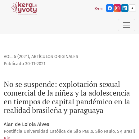
Kera yvoty: reflexiones s
A
No se suspende: explotación sexual comercial de la niñez y
VOL. 6 (2021)
,
ARTÍCULOS ORIGINALES
Publicado 30-11-2021
No se suspende: explotación sexual
comercial de la niñez y la adolescencia
en tiempos de capital pandémico en la
realidad brasileña y paraguaya
Alan de Loiola Alves
Pontificia Universidad Católica de São Paulo. São Paulo, SP, Brasil
Bio