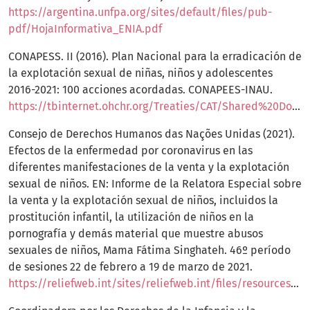
https://argentina.unfpa.org/sites/default/files/pub-
pdf/HojaInformativa_ENIA.pdf
CONAPESS. II (2016). Plan Nacional para la erradicación de
la explotación sexual de niñas, niños y adolescentes
2016-2021: 100 acciones acordadas. CONAPEES-INAU.
https://tbinternet.ohchr.org/Treaties/CAT/Shared%20Documents/URY/INT_CAT_ADR_URY_31800_S.pdf
Consejo de Derechos Humanos das Nações Unidas (2021).
Efectos de la enfermedad por coronavirus en las
diferentes manifestaciones de la venta y la explotación
sexual de niños. EN: Informe de la Relatora Especial sobre
la venta y la explotación sexual de niños, incluidos la
prostitución infantil, la utilización de niños en la
pornografía y demás material que muestre abusos
sexuales de niños, Mama Fátima Singhateh. 46º período
de sesiones 22 de febrero a 19 de marzo de 2021.
https://reliefweb.int/sites/reliefweb.int/files/resources/A_HRC_46_31_S.pdf