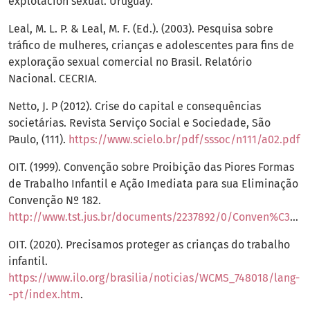
explotación sexual. Uruguay.
Leal, M. L. P. & Leal, M. F. (Ed.). (2003). Pesquisa sobre
tráfico de mulheres, crianças e adolescentes para fins de
exploração sexual comercial no Brasil. Relatório
Nacional. CECRIA.
Netto, J. P (2012). Crise do capital e consequências
societárias. Revista Serviço Social e Sociedade, São
Paulo, (111).
https://www.scielo.br/pdf/sssoc/n111/a02.pdf
OIT. (1999). Convenção sobre Proibição das Piores Formas
de Trabalho Infantil e Ação Imediata para sua Eliminação
Convenção Nº 182.
http://www.tst.jus.br/documents/2237892/0/Conven%C3%A7%C3%A3o+182+da+OIT+sobre+Proibi%C3%A7%C3%A3o+das+piores+formas+de+trabalho+infantil+e+A%C3%A7%C3%A3o+imediata+para+sua+elimina%C3%A7%C3%A3o
OIT. (2020). Precisamos proteger as crianças do trabalho
infantil.
https://www.ilo.org/brasilia/noticias/WCMS_748018/lang-
-pt/index.htm
.