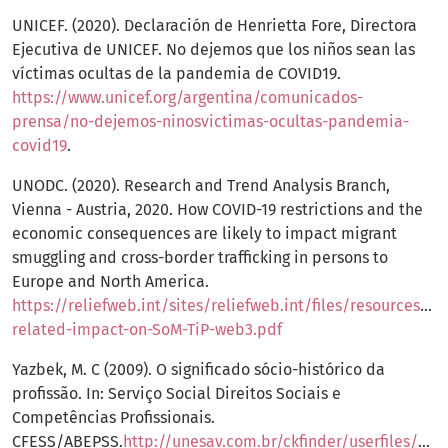
UNICEF. (2020). Declaración de Henrietta Fore, Directora
Ejecutiva de UNICEF. No dejemos que los niños sean las
víctimas ocultas de la pandemia de COVID19.
https://www.unicef.org/argentina/comunicados-
prensa/no-dejemos-ninosvictimas-ocultas-pandemia-
covid19
.
UNODC. (2020). Research and Trend Analysis Branch,
Vienna - Austria, 2020. How COVID-19 restrictions and the
economic consequences are likely to impact migrant
smuggling and cross-border trafficking in persons to
Europe and North America.
https://reliefweb.int/sites/reliefweb.int/files/resources/Co
related-impact-on-SoM-TiP-web3.pdf
Yazbek, M. C (2009). O significado sócio-histórico da
profissão. In: Serviço Social Direitos Sociais e
Competências Profissionais.
CFESS/ABEPSS.
http://unesav.com.br/ckfinder/userfiles/file