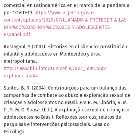
comercial en Latinoamérica en el marco de la pandemia
por COVID-19.
https://www.ecpat.org/wp-
content/uploads/2020/07/LLAMADO-A-PROTEGER-A-LAS-
NIN%CC%83AS-NIN%CC%83OS-Y-ADOLESCENTES-
Espanol.pdf
Rostagnol, S (2007). Historias en el silencio: prostitución
infantil y adolescente en Montevideo y área
metropolitana.
http://www.bibliotecaunicef.uy/doc_num.php?
explnum_id=44
Santos, B. R. (2004). Contribuições para um balanço das
campanhas de combate ao abuso e exploração sexual de
crianças e adolescentes no Brasil. Em R. M. Libório, R. M.
C., S. M. G. Sousa. (Ed.), A exploração sexual de crianças e
adolescentes no Brasil. Reflexões teóricas, relatos de
pesquisas e intervenções psicossociais. Casa do
Psicólogo.