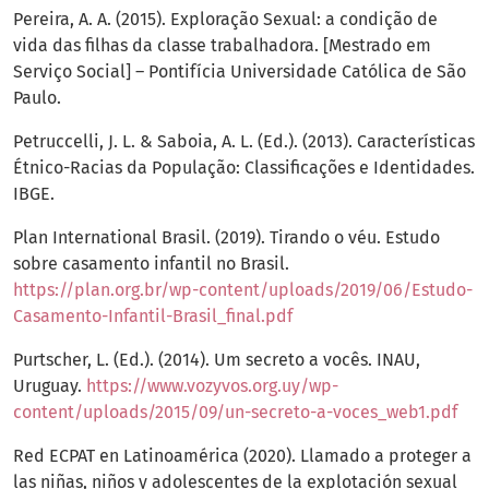
Pereira, A. A. (2015). Exploração Sexual: a condição de
vida das filhas da classe trabalhadora. [Mestrado em
Serviço Social] – Pontifícia Universidade Católica de São
Paulo.
Petruccelli, J. L. & Saboia, A. L. (Ed.). (2013). Características
Étnico-Racias da População: Classificações e Identidades.
IBGE.
Plan International Brasil. (2019). Tirando o véu. Estudo
sobre casamento infantil no Brasil.
https://plan.org.br/wp-content/uploads/2019/06/Estudo-
Casamento-Infantil-Brasil_final.pdf
Purtscher, L. (Ed.). (2014). Um secreto a vocês. INAU,
Uruguay.
https://www.vozyvos.org.uy/wp-
content/uploads/2015/09/un-secreto-a-voces_web1.pdf
Red ECPAT en Latinoamérica (2020). Llamado a proteger a
las niñas, niños y adolescentes de la explotación sexual