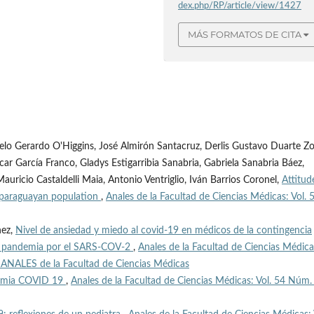
dex.php/RP/article/view/1427
MÁS FORMATOS DE CITA
celo Gerardo O'Higgins, José Almirón Santacruz, Derlis Gustavo Duarte Zo
car García Franco, Gladys Estigarribia Sanabria, Gabriela Sanabria Báez,
 Mauricio Castaldelli Maia, Antonio Ventriglio, Iván Barrios Coronel,
Attitud
 paraguayan population
,
Anales de la Facultad de Ciencias Médicas: Vol. 
nez,
Nivel de ansiedad y miedo al covid-19 en médicos de la contingencia
e la pandemia por el SARS-COV-2
,
Anales de la Facultad de Ciencias Médica
: ANALES de la Facultad de Ciencias Médicas
demia COVID 19
,
Anales de la Facultad de Ciencias Médicas: Vol. 54 Núm.