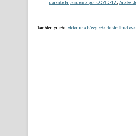
durante la pandemia por COVID-19
,
Anales d
También puede
Iniciar una búsqueda de similitud av