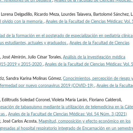
 reflexiones de un pediatra
,
Anales de la Facultad de Ciencias Médicas: 
, Lorena Delgadillo, Ricardo Meza, Lourdes Talavera, Bartolomé Sánchez, 
l olvido con la memoria
,
Anales de la Facultad de Ciencias Médicas: Vol. 
dad de la formación en el postgrado de especialización en pediatría clínica
s estudiantes, actuales y graduados
,
Anales de la Facultad de Ciencias
 José Almirón, Julio César Torales,
Análisis de la investigación médica
s 2015-2019 y 2015-2020
,
Anales de la Facultad de Ciencias Médicas: Vol. 
rtiz, Sandra Karina Molinas Gómez,
Conocimientos, percepción de riesgo 
 enfermedad por nuevo coronavirus 2019 (COVID-19)
,
Anales de la Facult
Ediltrudis Soledad Coronel, Violeta María Larán, Floriano Calderoli,
cesación de tabaquismo mediante la utilización de telemedicina en la Cát
icas
,
Anales de la Facultad de Ciencias Médicas: Vol. 54 Núm. 3 (2021)
, José Carlos Acosta,
Magnitud, composición y efecto económico en los
ingresadas al hospital respiratorio integrado de Encarnación en un semestr