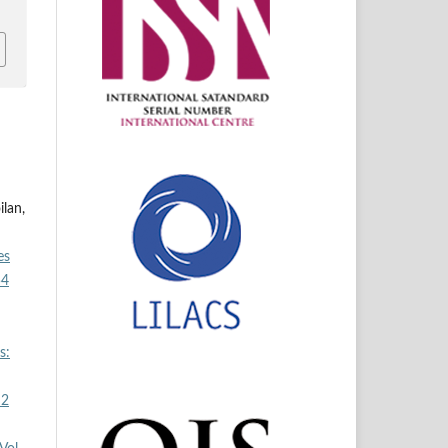
ilan,
es
54
s:
 2