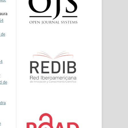
Vol.
Laura
54
 de
54
y
ad de
edra
e