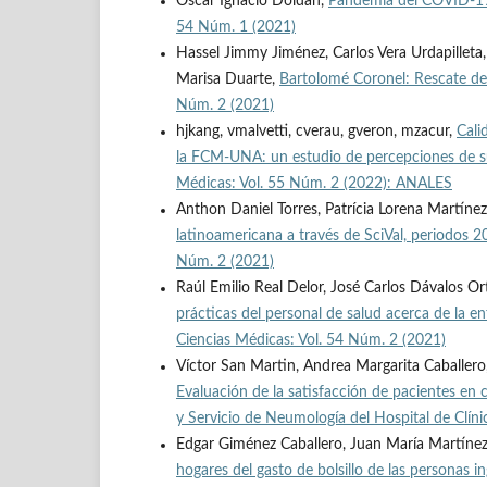
Oscar Ignacio Doldán,
Pandemia del COVID-19:
54 Núm. 1 (2021)
Hassel Jimmy Jiménez, Carlos Vera Urdapilleta
Marisa Duarte,
Bartolomé Coronel: Rescate de
Núm. 2 (2021)
hjkang, vmalvetti, cverau, gveron, mzacur,
Cali
la FCM-UNA: un estudio de percepciones de su
Médicas: Vol. 55 Núm. 2 (2022): ANALES
Anthon Daniel Torres, Patrícia Lorena Martínez,
latinoamericana a través de SciVal, periodo
Núm. 2 (2021)
Raúl Emilio Real Delor, José Carlos Dávalos O
prácticas del personal de salud acerca de la
Ciencias Médicas: Vol. 54 Núm. 2 (2021)
Víctor San Martin, Andrea Margarita Caballero, 
Evaluación de la satisfacción de pacientes en 
y Servicio de Neumología del Hospital de Clín
Edgar Giménez Caballero, Juan María Martínez
hogares del gasto de bolsillo de las personas 