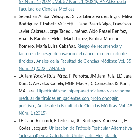
57 Núm. 1 (2024): Vol. 57 Núm. 1 (2024): ANALES de la
Facultad de Ciencias Médicas
Sebastián Aníbal Velázquez, Silvia Liliana Valdez, Ingrid Milva
Rodríguez, Elizabeth Valinotti, Liliana Beatriz Vigo, Francisco
Javier Cabrera, Jorge Tadeo Jiménez, Aldo Rafael Benítez,
Ana Iris Ramírez, Helen María López, Fabiola Marlene
Romero, María Luisa Cabañas,
Riesgo de recurrencia y
factores de riesgo de invasión del cáncer diferenciado de
tiroides
,
Anales de la Facultad de Ciencias Médicas: Vol. 55
Núm. 2 (2022): ANALES
JA Jara Yorg, V Ruiz Pérez, F Perrotta, JM Jara Ruiz, ED Jara
Ruiz, C Arévalos Canela, MBR Maciel, C Camacho, IS Kunii,
MA Jara,
Hipertiroidismo, hiperparatiroidismo y carcinoma
medular de tiroides en pacientes con proto oncogén
positivo
,
Anales de la Facultad de Ciencias Médicas: Vol. 48
Núm. 1 (2015)
LF Cano Ricciardi, E Ledesma, JG Rodríguez Andersen , H
Codas Jacquet,
Utilización de Prótesis Testicular Alternativa
(artesanal) en la Cátedra de Urología del Hospital de