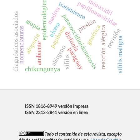
minoxidil
epidemiológico
papillomaviridae
tratamiento
madres
diagnósticos asociados
paracoccidioidomicosis
presión
atopia
ulcera
genética
papiloma
reacción alérgica
nomenclaturas
revisión
disfonía
alopecia
sífilis maligna
ambiente
alérgeno
paraguay
sífilis
chikungunya
ISSN 1816-8949 versión impresa
ISSN 2313-2841 versión en linea
Todo el contenido de esta revista, excepto