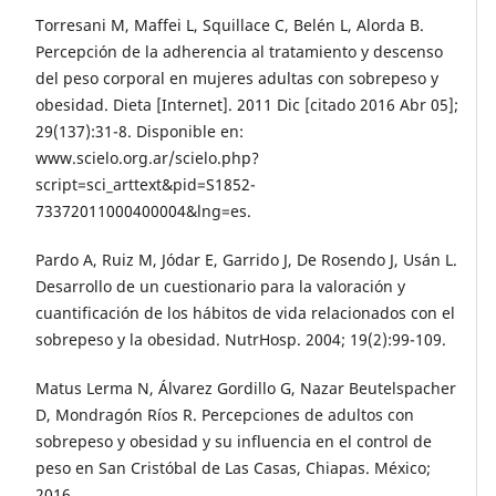
Torresani M, Maffei L, Squillace C, Belén L, Alorda B.
Percepción de la adherencia al tratamiento y descenso
del peso corporal en mujeres adultas con sobrepeso y
obesidad. Dieta [Internet]. 2011 Dic [citado 2016 Abr 05];
29(137):31-8. Disponible en:
www.scielo.org.ar/scielo.php?
script=sci_arttext&pid=S1852-
73372011000400004&lng=es.
Pardo A, Ruiz M, Jódar E, Garrido J, De Rosendo J, Usán L.
Desarrollo de un cuestionario para la valoración y
cuantificación de los hábitos de vida relacionados con el
sobrepeso y la obesidad. NutrHosp. 2004; 19(2):99-109.
Matus Lerma N, Álvarez Gordillo G, Nazar Beutelspacher
D, Mondragón Ríos R. Percepciones de adultos con
sobrepeso y obesidad y su influencia en el control de
peso en San Cristóbal de Las Casas, Chiapas. México;
2016.