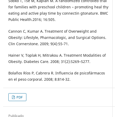
Sobko T, Tse M, Kaplan M. A randomized controlled trial
for families with preschool children – promoting heal thy
eating and active play time by connectin gtonature. BMC
Public Health.2016; 16:505.
Cannon C, Kumar A. Treatment of Overweight and
Obesity: Lifestyle, Pharmacologic, and Surgical Options.
Clin Cornerstone. 2009; 9(4):55-71.
Hainer V, Toplak H, Mitrakou A. Treatment Modalities of
Obesity. Diabetes Care. 2008; 31(2):S269–S277.
Bolaños Ríos P, Cabrera R. Influencia de psicofármacos
en el peso corporal. 2008; 8:814-32.
PDF
Publicado