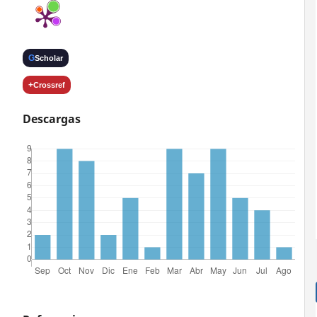
G
Scholar
+
Crossref
Descargas