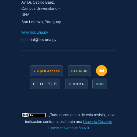
Av. Dr. Cecilio Báez,
Campus Universitario –
UNA
San Lorenzo, Paraguay
www.iics.una.py
editorial@iics.una.py
doi
● Open Access
iD ORCID
C | O | P | E
✦ DORA
ROR
Todo el contenido de esta revista, salvo
indicación contraria, está bajo una
Licencia Creative
Commons Atribución 4.0