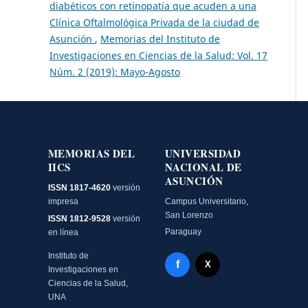
diabéticos con retinopatía que acuden a una
Clínica Oftalmológica Privada de la ciudad de
Asunción
,
Memorias del Instituto de
Investigaciones en Ciencias de la Salud: Vol. 17
Núm. 2 (2019): Mayo-Agosto
MEMORIAS DEL
UNIVERSIDAD
IICS
NACIONAL DE
ASUNCIÓN
ISSN 1817-4620
versión
impresa
Campus Universitario,
San Lorenzo
ISSN 1812-9528
versión
Paraguay
en línea
Instituto de
Facebook - Memorias del
f
X Twitter - MIICS UNA
X
Investigaciones en
Ciencias de la Salud,
UNA