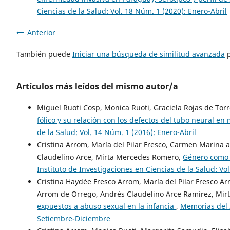
Ciencias de la Salud: Vol. 18 Núm. 1 (2020): Enero-Abril
Anterior
También puede
Iniciar una búsqueda de similitud avanzada
p
Artículos más leídos del mismo autor/a
Miguel Ruoti Cosp, Monica Ruoti, Graciela Rojas de Tor
fólico y su relación con los defectos del tubo neural e
de la Salud: Vol. 14 Núm. 1 (2016): Enero-Abril
Cristina Arrom, María del Pilar Fresco, Carmen Marina
Claudelino Arce, Mirta Mercedes Romero,
Género como f
Instituto de Investigaciones en Ciencias de la Salud: V
Cristina Haydée Fresco Arrom, María del Pilar Fresco 
Arrom de Orrego, Andrés Claudelino Arce Ramírez, Mi
expuestos a abuso sexual en la infancia
,
Memorias del I
Setiembre-Diciembre