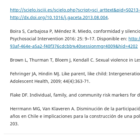
http://scielo.isciii.es/scielo.php?script=sci_arttext&pid=S0
http://dx.doi.org/10.1016/j.gaceta.2013.08.004
.
Boira S, Carbajosa P, Méndez R. Miedo, conformidad y silencio
Psychosocial Intervention 2016: 25: 9–17. Disponible en:
http:
93af-464e-a5a2-f40f376cdcbb%40sessionmgr4009&hid=4202
Brown L, Thurman T, Bloem J, Kendall C. Sexual violence in Les
Fehringer JA, Hindin MJ. Like parent, like child: Intergenerati
Adolescent Health, 2009; 44(4):363-71.
Flake DF. Individual, family, and community risk markers for 
Herrmann MG, Van Klaveren A. Disminución de la participación
años en Chile e implicaciones para la construcción de una pol
203.