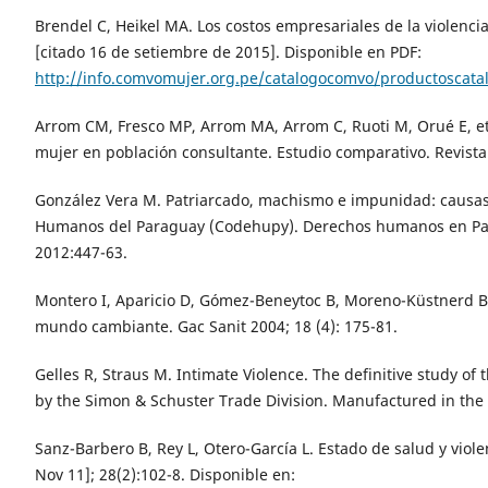
Brendel C, Heikel MA. Los costos empresariales de la violenc
[citado 16 de setiembre de 2015]. Disponible en PDF:
http://info.comvomujer.org.pe/catalogocomvo/productosca
Arrom CM, Fresco MP, Arrom MA, Arrom C, Ruoti M, Orué E, et 
mujer en población consultante. Estudio comparativo. Revista C
González Vera M. Patriarcado, machismo e impunidad: causas 
Humanos del Paraguay (Codehupy). Derechos humanos en Par
2012:447-63.
Montero I, Aparicio D, Gómez-Beneytoc B, Moreno-Küstnerd BR,
mundo cambiante. Gac Sanit 2004; 18 (4): 175-81.
Gelles R, Straus M. Intimate Violence. The definitive study o
by the Simon & Schuster Trade Division. Manufactured in the 
Sanz-Barbero B, Rey L, Otero-García L. Estado de salud y viole
Nov 11]; 28(2):102-8. Disponible en: