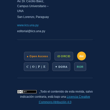
Av. Dr. Cecilio Báez,
Campus Universitario –
UNA
San Lorenzo, Paraguay
www.iics.una.py
editorial@iics.una.py
doi
● Open Access
iD ORCID
C | O | P | E
✦ DORA
ROR
Todo el contenido de esta revista, salvo
indicación contraria, está bajo una
Licencia Creative
Commons Atribución 4.0