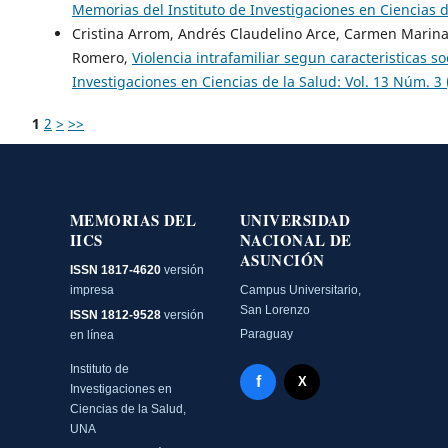
Memorias del Instituto de Investigaciones en Ciencias d
Cristina Arrom, Andrés Claudelino Arce, Carmen Marina 
Romero,
Violencia intrafamiliar segun caracteristicas 
Investigaciones en Ciencias de la Salud: Vol. 13 Núm. 3
1
2
>
>>
MEMORIAS DEL
UNIVERSIDAD
IICS
NACIONAL DE
ASUNCIÓN
ISSN 1817-4620
versión
impresa
Campus Universitario,
San Lorenzo
ISSN 1812-9528
versión
Paraguay
en línea
Instituto de
Facebook - Memorias del
f
X Twitter - MIICS UNA
X
Investigaciones en
Ciencias de la Salud,
UNA