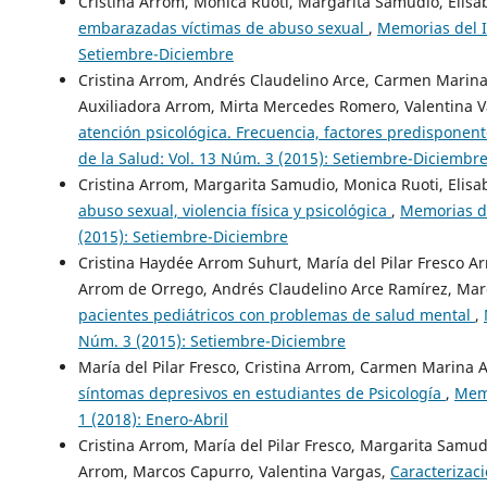
Cristina Arrom, Monica Ruoti, Margarita Samudio, Eli
embarazadas víctimas de abuso sexual
,
Memorias del In
Setiembre-Diciembre
Cristina Arrom, Andrés Claudelino Arce, Carmen Marina
Auxiliadora Arrom, Mirta Mercedes Romero, Valentina 
atención psicológica. Frecuencia, factores predisponen
de la Salud: Vol. 13 Núm. 3 (2015): Setiembre-Diciembr
Cristina Arrom, Margarita Samudio, Monica Ruoti, Elis
abuso sexual, violencia física y psicológica
,
Memorias de
(2015): Setiembre-Diciembre
Cristina Haydée Arrom Suhurt, María del Pilar Fresco 
Arrom de Orrego, Andrés Claudelino Arce Ramírez, Ma
pacientes pediátricos con problemas de salud mental
,
Núm. 3 (2015): Setiembre-Diciembre
María del Pilar Fresco, Cristina Arrom, Carmen Marina
síntomas depresivos en estudiantes de Psicología
,
Memo
1 (2018): Enero-Abril
Cristina Arrom, María del Pilar Fresco, Margarita Samu
Arrom, Marcos Capurro, Valentina Vargas,
Caracterizaci