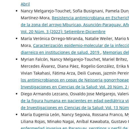
Abril
Nancy Melgarejo-Touchet, Sofía Busignani, Pamela Dunjo
Martínez-Mora,
Resistencia antimicrobiana en Escherich
de la zona del arroyo Mburicao, Asunción-Paraguay. A
Vol. 20 Núm. 3 (2022): Setiembre-Diciembre
María Verónica Orrego-Miranda, Natalie Weiler, Mario 
Mora,
Caracterización epidemio-molecular de la infecció
diarreico en instituciones de salud. 2019
,
Memorias del 
Myrian Falcón, Nancy Melgarejo-Touchet, Mariel Brítez,
Mercedes Álvarez, Diana Páez, Rogelio González, Erika 
Vivian Takahasi, Fátima Arza, Deili Cuevas, Jazmín Perei
los antimicrobianos en cepas de Neisseria gonorrhoea
Investigaciones en Ciencias de la Salud: Vol. 20 Núm. 2
Diego Armando Lezcano, Osvaldo Jose Melgarejo, Valeri
de la figura humana en pacientes en edad pediátrica ví
de Investigaciones en Ciencias de la Salud: Vol. 13 Nú
María Eugenia León, Nancy Segovia, Rossana Franco, My
Liliana Rojas, Minako Nagai, Aníbal Kawabata, Gustav
enfermedad invasiva en Paraguay, serotipos y perfil de