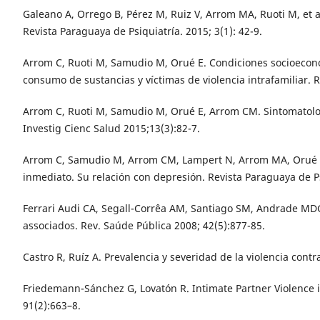
Galeano A, Orrego B, Pérez M, Ruiz V, Arrom MA, Ruoti M, et al
Revista Paraguaya de Psiquiatría. 2015; 3(1): 42-9.
Arrom C, Ruoti M, Samudio M, Orué E. Condiciones socioeco
consumo de sustancias y víctimas de violencia intrafamiliar. R
Arrom C, Ruoti M, Samudio M, Orué E, Arrom CM. Sintomatol
Investig Cienc Salud 2015;13(3):82-7.
Arrom C, Samudio M, Arrom CM, Lampert N, Arrom MA, Orué E. 
inmediato. Su relación con depresión. Revista Paraguaya de Ps
Ferrari Audi CA, Segall-Corrêa AM, Santiago SM, Andrade MDG,
associados. Rev. Saúde Pública 2008; 42(5):877-85.
Castro R, Ruíz A. Prevalencia y severidad de la violencia con
Friedemann-Sánchez G, Lovatón R. Intimate Partner Violence in
91(2):663–8.