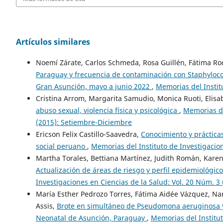
Artículos similares
Noemí Zárate, Carlos Schmeda, Rosa Guillén, Fátima Ro
Paraguay y frecuencia de contaminación con Staphyloc
Gran Asunción, mayo a junio 2022
,
Memorias del Instit
Cristina Arrom, Margarita Samudio, Monica Ruoti, Elis
abuso sexual, violencia física y psicológica
,
Memorias de
(2015): Setiembre-Diciembre
Ericson Felix Castillo-Saavedra,
Conocimiento y práctica
social peruano
,
Memorias del Instituto de Investigacion
Martha Torales, Bettiana Martínez, Judith Román, Karen 
Actualización de áreas de riesgo y perfil epidemiológi
Investigaciones en Ciencias de la Salud: Vol. 20 Núm. 3
María Esther Pedrozo Torres, Fátima Aidée Vázquez, Na
Assis,
Brote en simultáneo de Pseudomona aeruginosa y
Neonatal de Asunción, Paraguay
,
Memorias del Institut