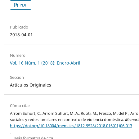
PDF
Publicado
2018-04-01
Número
Vol. 16 Núm. 1 (2018): Enero-Abril
Sección
Artículos Originales
Cómo citar
Arrom Suhurt, C., Arrom Suhurt, M. A., Ruoti, M., Fresco, M. del P., Ar
sociales y redes familiares en contexto de violencia doméstica.
Memoria
https://doi.org/10.18004/mem.iics/1812-9528/2018.016(01)06-013
Más formatos de cita