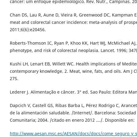
câncer: um enfoque epidemiológico. Rev. Nutr., Campinas. 20
Chan DS, Lau R, Aune D, Vieira R, Greenwood DC, Kampman E
meat and colorectal cancer incidence: meta-analysis of prospe
2011;6(6):e20456.
Roberts-Thomson IC, Ryan P, Khoo KK, Hart WJ, McMichael AJ, B
phenotype, and risk of colorectal neoplasia. Lancet. 1996; 347
Kushi LH, Lenart EB, Willett WC. Health implications of Mediter
contemporary knowledge. 2. Meat, wine, fats, and oils. Am J Cl
27S.
Lederer J. Alimentação e câncer. 3° ed. Sao Paulo: Editora Man
Dapcich V, Castell GS, Ribas Barba L, Pérez Rodrigo C, Arance
de la alimentación saludable. /Internet/. Barcelona: Sociedad
Comunitaria; 2004. /citado en enero 2012 …./. Disponible en:
http://www.aesan.msc.es/AESAN/docs/docs/come_seguro_y_s