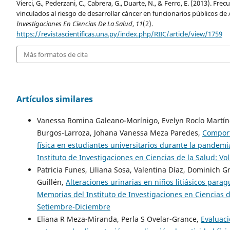
Vierci, G., Pederzani, C., Cabrera, G., Duarte, N., & Ferro, E. (2013). Fr
vinculados al riesgo de desarrollar cáncer en funcionarios públicos de
Investigaciones En Ciencias De La Salud
,
11
(2).
https://revistascientificas.una.py/index.php/RIIC/article/view/1759
Más formatos de cita
Artículos similares
Vanessa Romina Galeano-Morínigo, Evelyn Rocío Martín
Burgos-Larroza, Johana Vanessa Meza Paredes,
Comport
física en estudiantes universitarios durante la pandem
Instituto de Investigaciones en Ciencias de la Salud: Vo
Patricia Funes, Liliana Sosa, Valentina Díaz, Dominich 
Guillén,
Alteraciones urinarias en niños litiásicos para
Memorias del Instituto de Investigaciones en Ciencias d
Setiembre-Diciembre
Eliana R Meza-Miranda, Perla S Ovelar-Grance,
Evaluaci