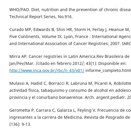
WHO/FAO. Diet, nutrition and the prevention of chronic dis
Technical Report Series, No.916.
Curado MP, Edwards B, Shin HR, Storm H, Ferlay J, Heanue M, 
Five Continents, Volume IX. Lyon, France : International Agen
and International Association of Cancer Registries; 2007. IARC
Mirra AP. Cancer registries in Latin America.Rev Brasileira de
Jan/Fev/Mar. /citado en febrero 2012/; 43(1): Disponible en:
http://www.inca.gov.br/rbc/n_43/v01/
informe_completo.html
Mulassi A, Hadid C, Borracci R, Labruna M, Picarel A, Robilotte
actividad física, tabaquismo y consumo de alcohol en adolesc
provincia y el conurbano bonaerense. Arch. argent.pediatr. 2
Gerometta P, Carrara C, Galarza L, Feyling V. Frecuencia de 
ingresantes a la carrera de Medicina. Revista de Posgrado de
(136): 9-13.