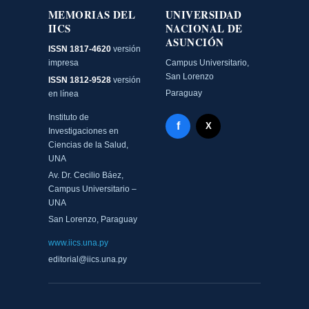
MEMORIAS DEL
UNIVERSIDAD
IICS
NACIONAL DE
ASUNCIÓN
ISSN 1817-4620
versión
impresa
Campus Universitario,
San Lorenzo
ISSN 1812-9528
versión
Paraguay
en línea
Instituto de
Facebook - Memorias del
f
X Twitter - MIICS UNA
X
Investigaciones en
Ciencias de la Salud,
UNA
Av. Dr. Cecilio Báez,
Campus Universitario –
UNA
San Lorenzo, Paraguay
www.iics.una.py
editorial@iics.una.py