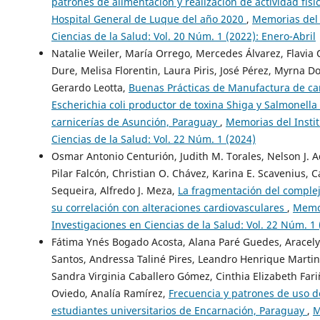
patrones de alimentación y realización de actividad físi
Hospital General de Luque del año 2020
,
Memorias del 
Ciencias de la Salud: Vol. 20 Núm. 1 (2022): Enero-Abril
Natalie Weiler, María Orrego, Mercedes Álvarez, Flavia O
Dure, Melisa Florentin, Laura Piris, José Pérez, Myrna 
Gerardo Leotta,
Buenas Prácticas de Manufactura de car
Escherichia coli productor de toxina Shiga y Salmonella
carnicerías de Asunción, Paraguay
,
Memorias del Instit
Ciencias de la Salud: Vol. 22 Núm. 1 (2024)
Osmar Antonio Centurión, Judith M. Torales, Nelson J. A
Pilar Falcón, Christian O. Chávez, Karina E. Scavenius, 
Sequeira, Alfredo J. Meza,
La fragmentación del complej
su correlación con alteraciones cardiovasculares
,
Memor
Investigaciones en Ciencias de la Salud: Vol. 22 Núm. 1 
Fátima Ynés Bogado Acosta, Alana Paré Guedes, Aracely L
Santos, Andressa Taliné Pires, Leandro Henrique Martin
Sandra Virginia Caballero Gómez, Cinthia Elizabeth Fariñ
Oviedo, Analía Ramírez,
Frecuencia y patrones de uso de
estudiantes universitarios de Encarnación, Paraguay
,
M