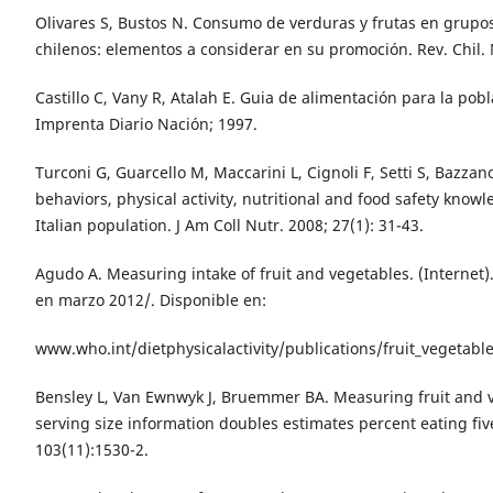
Olivares S, Bustos N. Consumo de verduras y frutas en grupo
chilenos: elementos a considerar en su promoción. Rev. Chil. N
Castillo C, Vany R, Atalah E. Guia de alimentación para la pobl
Imprenta Diario Nación; 1997.
Turconi G, Guarcello M, Maccarini L, Cignoli F, Setti S, Bazzan
behaviors, physical activity, nutritional and food safety know
Italian population. J Am Coll Nutr. 2008; 27(1): 31-43.
Agudo A. Measuring intake of fruit and vegetables. (Internet)
en marzo 2012/. Disponible en:
www.who.int/dietphysicalactivity/publications/fruit_vegetable
Bensley L, Van Ewnwyk J, Bruemmer BA. Measuring fruit and 
serving size information doubles estimates percent eating fiv
103(11):1530-2.