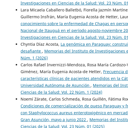
Investigaciones en Ciencias de la Salud: Vol. 23 Núm. 0
Lara Micaela Caballero Balletbó, Fiorella Jazmín Martíne
Guillermo Insfrán, María Eugenia Acosta de Hetter, Laur
conocimiento sobre la enfermedad de Chagas en person
Nacional de Itauguá en el período agosto-noviembre 2
Investigaciones en Ciencias de la Salud: Vol. 23 Núm. 0
Chyntia Díaz Acosta,
La genómica en Paraguay: construi
desafiante
,
Memorias del Instituto de Investigaciones e
Núm. 1 (2026)
Carlos Rafael Invernizzi-Mendoza, Rosa María Cardozo-
Giménez, María Eugenia Acosta-de Hetter,
Frecuencia d
características clínicas de pacientes atendidos en la Cá
Universidad Autónoma de Asunción
,
Memorias del Inst
Ciencias de la Salud: Vol. 22 Núm. 1 (2024)
Noemí Zárate, Carlos Schmeda, Rosa Guillén, Fátima Ro
Condiciones de comercialización de queso Paraguay y 
con Staphylococcus aureus enterotoxigénico en mercad
Gran Asunción, mayo a junio 2022
,
Memorias del Instit
Ciencias de la Salud: Vol. 23 Núm. 01 (2025)