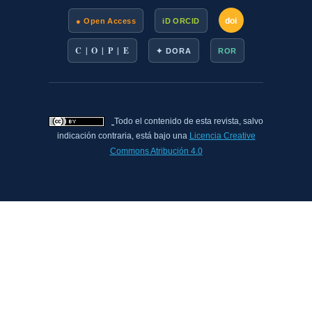
doi
● Open Access
iD ORCID
C | O | P | E
✦ DORA
ROR
Todo el contenido de esta revista, salvo
indicación contraria, está bajo una
Licencia Creative
Commons Atribución 4.0