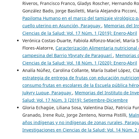
Riveros, Francisco Franco, Gladys Roscher, Hernando Ro
González Bado, Jorge Basiletti, María Alejandra Picconi,
Papiloma Humano en el marco del tamizaje virológico pa
cuello uterino en Asunción, Paraguay
,
Memorias del Ins
Ciencias de la Salud: Vol. 17 Núm. 1 (2019): Enero-Abril
Verónica Costas-Duarte, Fabiola Alfonzo-Maciel, María S
Flores-Alatorre,
Caracterización Alimentaria nutriciona
campesina del Barrio Ybyraty de Paraguarí
,
Memorias de
Ciencias de la Salud: Vol. 18 Núm. 1 (2020): Enero-Abril
Analía Núñez, Carolina Collante, María Isabel López, Cl
estrategia de entrega de frutas con educación nutriciona
consumo frutas en escolares de la Escuela pública hér
Jukyry Luque, Paraguay
,
Memorias del Instituto de Inve
Salud: Vol. 17 Núm. 3 (2019): Setiembre-Diciembre
Gloria Echagüe, Liliana Sosa, Valentina Díaz, Patricia F
Granado, Irene Ruíz, Jorge Zenteno, Norma Pistilli,
Maln
años indígenas y no indígenas de zonas rurales, Parag
Investigaciones en Ciencias de la Salud: Vol. 14 Núm. 2