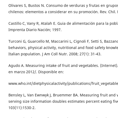
Olivares S, Bustos N. Consumo de verduras y frutas en grupo
chilenos: elementos a considerar en su promoción. Rev. Chil. N
Castillo C, Vany R, Atalah E. Guia de alimentación para la pobl
Imprenta Diario Nación; 1997.
Turconi G, Guarcello M, Maccarini L, Cignoli F, Setti S, Bazzan
behaviors, physical activity, nutritional and food safety know
Italian population. J Am Coll Nutr. 2008; 27(1): 31-43.
Agudo A. Measuring intake of fruit and vegetables. (Internet)
en marzo 2012/. Disponible en:
www.who.int/dietphysicalactivity/publications/fruit_vegetable
Bensley L, Van Ewnwyk J, Bruemmer BA. Measuring fruit and 
serving size information doubles estimates percent eating fiv
103(11):1530-2.