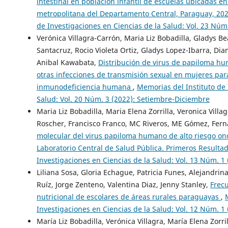
intestinal en población infantil de escuelas ubicadas en
metropolitana del Departamento Central, Paraguay, 20
de Investigaciones en Ciencias de la Salud: Vol. 23 Núm
Verónica Villagra-Carrón, Maria Liz Bobadilla, Gladys Be
Santacruz, Rocio Violeta Ortiz, Gladys Lopez-Ibarra, Di
Anibal Kawabata,
Distribución de virus de papiloma hu
otras infecciones de transmisión sexual en mujeres para
inmunodeficiencia humana
,
Memorias del Instituto de 
Salud: Vol. 20 Núm. 3 (2022): Setiembre-Diciembre
Maria Liz Bobadilla, Maria Elena Zorrilla, Veronica Vill
Roscher, Francisco Franco, MC Riveros, ME Gómez, Fer
molecular del virus papiloma humano de alto riesgo on
Laboratorio Central de Salud Pública. Primeros Resulta
Investigaciones en Ciencias de la Salud: Vol. 13 Núm. 1 
Liliana Sosa, Gloria Echague, Patricia Funes, Alejandrina
Ruíz, Jorge Zenteno, Valentina Diaz, Jenny Stanley,
Frecu
nutricional de escolares de áreas rurales paraguayas
,
Investigaciones en Ciencias de la Salud: Vol. 12 Núm. 1 
María Liz Bobadilla, Verónica Villagra, María Elena Zorr