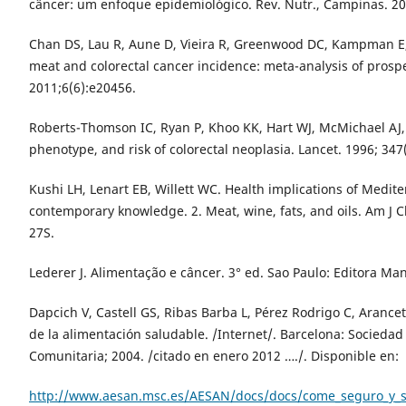
câncer: um enfoque epidemiológico. Rev. Nutr., Campinas. 20
Chan DS, Lau R, Aune D, Vieira R, Greenwood DC, Kampman E
meat and colorectal cancer incidence: meta-analysis of prospe
2011;6(6):e20456.
Roberts-Thomson IC, Ryan P, Khoo KK, Hart WJ, McMichael AJ, B
phenotype, and risk of colorectal neoplasia. Lancet. 1996; 347
Kushi LH, Lenart EB, Willett WC. Health implications of Mediter
contemporary knowledge. 2. Meat, wine, fats, and oils. Am J Cl
27S.
Lederer J. Alimentação e câncer. 3° ed. Sao Paulo: Editora Man
Dapcich V, Castell GS, Ribas Barba L, Pérez Rodrigo C, Arance
de la alimentación saludable. /Internet/. Barcelona: Sociedad
Comunitaria; 2004. /citado en enero 2012 …./. Disponible en:
http://www.aesan.msc.es/AESAN/docs/docs/come_seguro_y_s