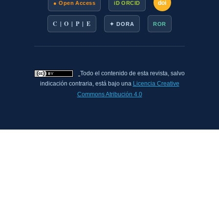
doi
● Open Access
iD ORCID
C | O | P | E
✦ DORA
ROR
Todo el contenido de esta revista, salvo
indicación contraria, está bajo una
Licencia Creative
Commons Atribución 4.0