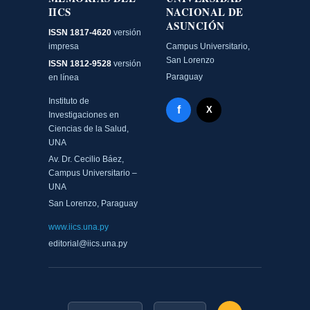
IICS
NACIONAL DE
ASUNCIÓN
ISSN 1817-4620
versión
impresa
Campus Universitario,
San Lorenzo
ISSN 1812-9528
versión
Paraguay
en línea
Instituto de
Facebook - Memorias del
f
X Twitter - MIICS UNA
X
Investigaciones en
Ciencias de la Salud,
UNA
Av. Dr. Cecilio Báez,
Campus Universitario –
UNA
San Lorenzo, Paraguay
www.iics.una.py
editorial@iics.una.py