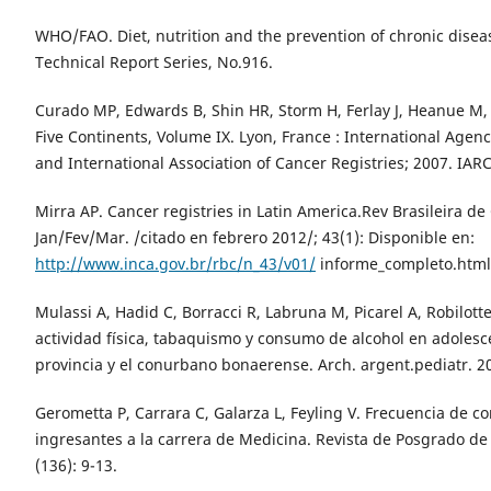
WHO/FAO. Diet, nutrition and the prevention of chronic dis
Technical Report Series, No.916.
Curado MP, Edwards B, Shin HR, Storm H, Ferlay J, Heanue M, 
Five Continents, Volume IX. Lyon, France : International Agen
and International Association of Cancer Registries; 2007. IARC
Mirra AP. Cancer registries in Latin America.Rev Brasileira de
Jan/Fev/Mar. /citado en febrero 2012/; 43(1): Disponible en:
http://www.inca.gov.br/rbc/n_43/v01/
informe_completo.html
Mulassi A, Hadid C, Borracci R, Labruna M, Picarel A, Robilotte
actividad física, tabaquismo y consumo de alcohol en adolesc
provincia y el conurbano bonaerense. Arch. argent.pediatr. 2
Gerometta P, Carrara C, Galarza L, Feyling V. Frecuencia de 
ingresantes a la carrera de Medicina. Revista de Posgrado de
(136): 9-13.