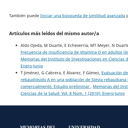
También puede
Iniciar una búsqueda de similitud avanzada
p
Artículos más leídos del mismo autor/a
Aldo Ojeda, M Duarte, E Echeverría, MT Meyer, N Duarte
Frecuencia de insuficiencia de Vitamina D en adultos 
Memorias del Instituto de Investigaciones en Ciencias d
Enero-Junio
T Jiménez, G Cabrera, E Álvarez, F Gómez,
Evaluación de
rebaudiósido A en una población de Stevia rebaudiana B
comercialmente. Estudio preliminar
,
Memorias del Inst
Ciencias de la Salud: Vol. 8 Núm. 1 (2010): Enero-Junio
MEMORIAS DEL
UNIVERSIDAD