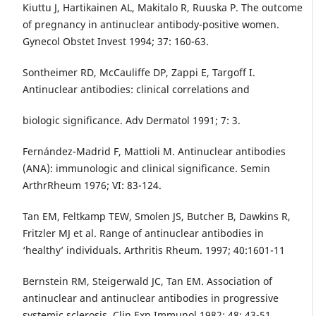
Kiuttu J, Hartikainen AL, Makitalo R, Ruuska P. The outcome
of pregnancy in antinuclear antibody-positive women.
Gynecol Obstet Invest 1994; 37: 160-63.
Sontheimer RD, McCauliffe DP, Zappi E, Targoff I.
Antinuclear antibodies: clinical correlations and
biologic significance. Adv Dermatol 1991; 7: 3.
Fernández-Madrid F, Mattioli M. Antinuclear antibodies
(ANA): immunologic and clinical significance. Semin
ArthrRheum 1976; VI: 83-124.
Tan EM, Feltkamp TEW, Smolen JS, Butcher B, Dawkins R,
Fritzler MJ et al. Range of antinuclear antibodies in
‘healthy’ individuals. Arthritis Rheum. 1997; 40:1601-11
Bernstein RM, Steigerwald JC, Tan EM. Association of
antinuclear and antinuclear antibodies in progressive
systemic sclerosis. Clin Exp Immunol 1982; 48: 43-51.