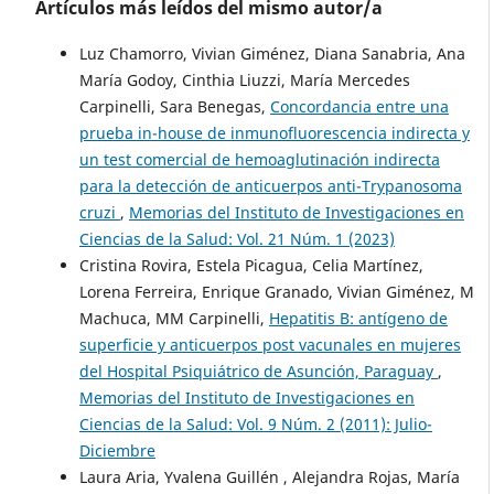
Artículos más leídos del mismo autor/a
Luz Chamorro, Vivian Giménez, Diana Sanabria, Ana
María Godoy, Cinthia Liuzzi, María Mercedes
Carpinelli, Sara Benegas,
Concordancia entre una
prueba in-house de inmunofluorescencia indirecta y
un test comercial de hemoaglutinación indirecta
para la detección de anticuerpos anti-Trypanosoma
cruzi
,
Memorias del Instituto de Investigaciones en
Ciencias de la Salud: Vol. 21 Núm. 1 (2023)
Cristina Rovira, Estela Picagua, Celia Martínez,
Lorena Ferreira, Enrique Granado, Vivian Giménez, M
Machuca, MM Carpinelli,
Hepatitis B: antígeno de
superficie y anticuerpos post vacunales en mujeres
del Hospital Psiquiátrico de Asunción, Paraguay
,
Memorias del Instituto de Investigaciones en
Ciencias de la Salud: Vol. 9 Núm. 2 (2011): Julio-
Diciembre
Laura Aria, Yvalena Guillén , Alejandra Rojas, María