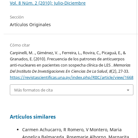
Vol. 8 Núm. 2 (2010): Julio-Diciembre
Sección
Artículos Originales
Cómo citar
Carpinelli, M. ., Giménez, V. ., Ferreira, L., Rovira, C., Picaguá, E., &
Granados, E. (2010). Frecuencia de los patrones de anticuerpos
anti-nucleares en pacientes con sospecha clínica de LES .
Memorias
Del Instituto De Investigaciones En Ciencias De La Salud
,
8
(2), 27-33.
https://revistascientificas.una.py/index.php/RIIC/article/view/1668
Más formatos de cita
Artículos similares
Carmen Achucarro, R Romero, V Montero, Maria
Angelica Balmaceda, Rosemarie Alborno, Margarita