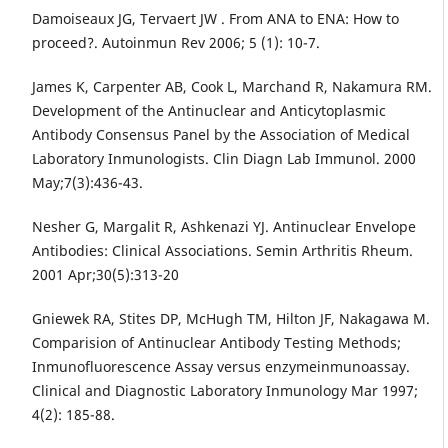
Damoiseaux JG, Tervaert JW . From ANA to ENA: How to
proceed?. Autoinmun Rev 2006; 5 (1): 10-7.
James K, Carpenter AB, Cook L, Marchand R, Nakamura RM.
Development of the Antinuclear and Anticytoplasmic
Antibody Consensus Panel by the Association of Medical
Laboratory Inmunologists. Clin Diagn Lab Immunol. 2000
May;7(3):436-43.
Nesher G, Margalit R, Ashkenazi YJ. Antinuclear Envelope
Antibodies: Clinical Associations. Semin Arthritis Rheum.
2001 Apr;30(5):313-20
Gniewek RA, Stites DP, McHugh TM, Hilton JF, Nakagawa M.
Comparision of Antinuclear Antibody Testing Methods;
Inmunofluorescence Assay versus enzymeinmunoassay.
Clinical and Diagnostic Laboratory Inmunology Mar 1997;
4(2): 185-88.