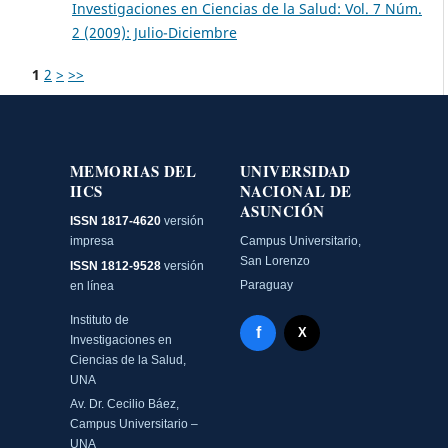
Investigaciones en Ciencias de la Salud: Vol. 7 Núm.
2 (2009): Julio-Diciembre
1
2
>
>>
MEMORIAS DEL
UNIVERSIDAD
IICS
NACIONAL DE
ASUNCIÓN
ISSN 1817-4620
versión
impresa
Campus Universitario,
San Lorenzo
ISSN 1812-9528
versión
Paraguay
en línea
Instituto de
Facebook - Memorias del
f
X Twitter - MIICS UNA
X
Investigaciones en
Ciencias de la Salud,
UNA
Av. Dr. Cecilio Báez,
Campus Universitario –
UNA