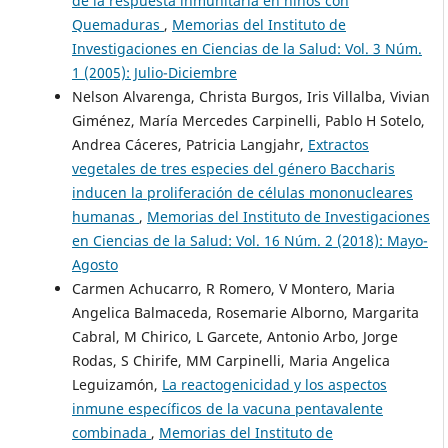
de la respuesta inmunitaria en niños con
Quemaduras
,
Memorias del Instituto de
Investigaciones en Ciencias de la Salud: Vol. 3 Núm.
1 (2005): Julio-Diciembre
Nelson Alvarenga, Christa Burgos, Iris Villalba, Vivian
Giménez, María Mercedes Carpinelli, Pablo H Sotelo,
Andrea Cáceres, Patricia Langjahr,
Extractos
vegetales de tres especies del género Baccharis
inducen la proliferación de células mononucleares
humanas
,
Memorias del Instituto de Investigaciones
en Ciencias de la Salud: Vol. 16 Núm. 2 (2018): Mayo-
Agosto
Carmen Achucarro, R Romero, V Montero, Maria
Angelica Balmaceda, Rosemarie Alborno, Margarita
Cabral, M Chirico, L Garcete, Antonio Arbo, Jorge
Rodas, S Chirife, MM Carpinelli, Maria Angelica
Leguizamón,
La reactogenicidad y los aspectos
inmune específicos de la vacuna pentavalente
combinada
,
Memorias del Instituto de