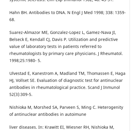
Hahn BH. Antibodies to DNA. N Engl J Med 1998; 338: 1359-
68.
Suarez-Almazor ME, Gonzalez-Lopez L, Gamez-Nava JI,
Belseck E, Kendall CJ, Davis P. Utilization and predictive
value of laboratory tests in patients referred to
rheumatologists by primary care physicians. J Rheumatol.
1998;25:1980- 5.
Ulvestad E, Kanestrom A, Madland TM, Thomassen E, Haga
HJ, Vollset SE. Evaluation of diagnostic test for antinuclear
antibodies in rheumatological practice. Scand J Inmunol
52(3):309-5.
Nishioka M, Morshed SA, Parveen S, Ming C. Heterogenity
of antinuclear antibodies in autoimune
liver diseases. In: Krawitt EI, Wiesner RH, Nishioka M,