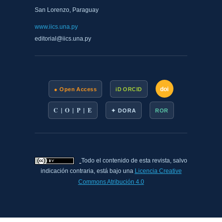
San Lorenzo, Paraguay
www.iics.una.py
editorial@iics.una.py
doi
● Open Access
iD ORCID
C | O | P | E
✦ DORA
ROR
Todo el contenido de esta revista, salvo
indicación contraria, está bajo una
Licencia Creative
Commons Atribución 4.0