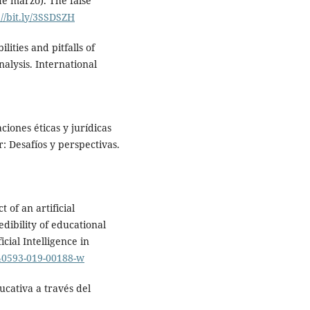
de marzo). The false
://bit.ly/3SSDSZH
lities and pitfalls of
analysis. International
aciones éticas y jurídicas
r: Desafíos y perspectivas.
 of an artificial
dibility of educational
cial Intelligence in
s40593-019-00188-w
ducativa a través del