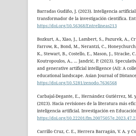
Barradas Gudiño, J. (2023). Inteligencia artifici
transformador de la investigación científica. Ent
https://doi.org/10.56368/Entrelineas213
Bozkurt, A., Xiao, J., Lambert, S., Pazurek, A., C
Farrow, R., Bond, M., Nerantzi, C., Honeychurch, S
K., Stewart, B., Costello, E., Mason, J., Stracke, 
Koutropoulos, A., ... Jandrić, P. (2023). Specula
and generative artificial intelligence (AI): A coll
educational landscape. Asian Journal of Distance
https://doi.org/10.5281/zenodo.7636568
Carbajal-Degante, E., Hernández Gutiérrez, M. 
(2023). Hacia revisiones de la literatura más efi
inteligencia artificial. Investigación en Educaci
https://doi.org/10.22201/fm.20075057e.2023.47.
Carrillo Cruz, C. E., Herrera Barragán, V. A. y Co