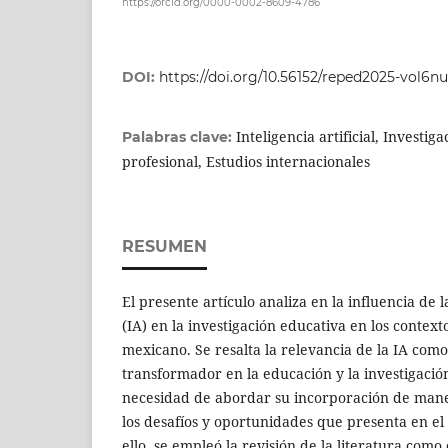
https://orcid.org/0000-0002-8609-4786
DOI:
https://doi.org/10.56152/reped2025-vol6n
Inteligencia artificial, Investig
Palabras clave:
profesional, Estudios internacionales
RESUMEN
El presente artículo analiza en la influencia de la
(IA) en la investigación educativa en los context
mexicano. Se resalta la relevancia de la IA com
transformador en la educación y la investigació
necesidad de abordar su incorporación de maner
los desafíos y oportunidades que presenta en e
ello, se empleó la revisión de la literatura com