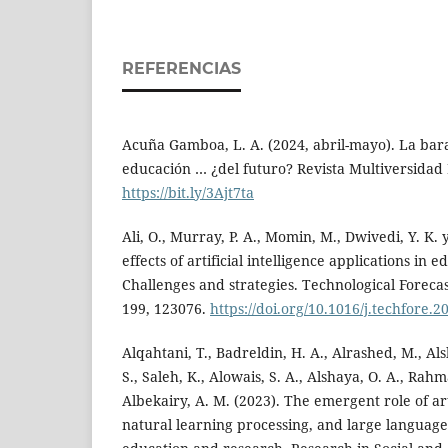
REFERENCIAS
Acuña Gamboa, L. A. (2024, abril-mayo). La bar
educación … ¿del futuro? Revista Multiversida
https://bit.ly/3Ajt7ta
Ali, O., Murray, P. A., Momin, M., Dwivedi, Y. K. 
effects of artificial intelligence applications in e
Challenges and strategies. Technological Foreca
199, 123076.
https://doi.org/10.1016/j.techfore.
Alqahtani, T., Badreldin, H. A., Alrashed, M., Als
S., Saleh, K., Alowais, S. A., Alshaya, O. A., Rahm
Albekairy, A. M. (2023). The emergent role of arti
natural learning processing, and large languag