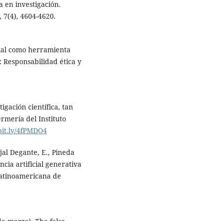
a en investigación.
, 7(4), 4604-4620.
icial como herramienta
 Responsabilidad ética y
igación científica, tan
ermería del Instituto
/bit.ly/4fPMDO4
jal Degante, E., Pineda
ncia artificial generativa
Latinoamericana de