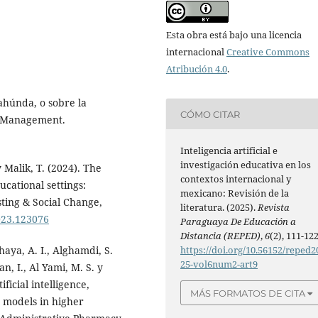
Esta obra está bajo una licencia
internacional
Creative Commons
Atribución 4.0
.
ahúnda, o sobre la
CÓMO CITAR
d Management.
Inteligencia artificial e
investigación educativa en los
y Malik, T. (2024). The
contextos internacional y
ducational settings:
mexicano: Revisión de la
sting & Social Change,
literatura. (2025).
Revista
2023.123076
Paraguaya De Educación a
Distancia (REPED)
,
6
(2), 111-122
haya, A. I., Alghamdi, S.
https://doi.org/10.56152/reped2
25-vol6num2-art9
an, I., Al Yami, M. S. y
ficial intelligence,
MÁS FORMATOS DE CITA
e models in higher