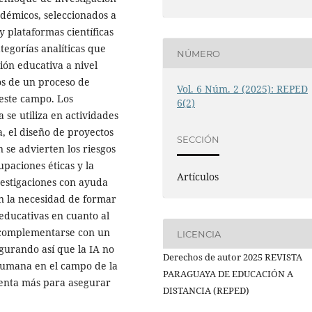
émicos, seleccionados a
 plataformas científicas
ategorías analíticas que
NÚMERO
ción educativa a nivel
os de un proceso de
Vol. 6 Núm. 2 (2025): REPED
este campo. Los
6(2)
a se utiliza en actividades
a, el diseño de proyectos
SECCIÓN
n se advierten los riesgos
upaciones éticas y la
Artículos
nvestigaciones con ayuda
on la necesidad de formar
educativas en cuanto al
e complementarse con un
LICENCIA
egurando así que la IA no
Derechos de autor 2025 REVISTA
humana en el campo de la
PARAGUAYA DE EDUCACIÓN A
ienta más para asegurar
DISTANCIA (REPED)