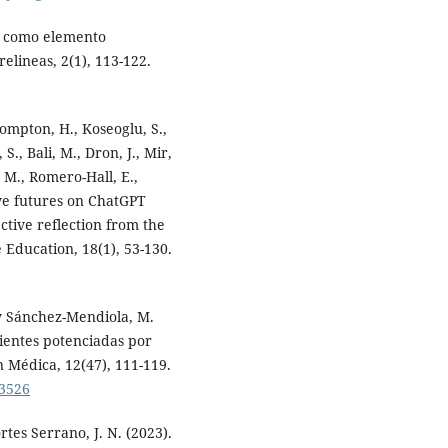
al como elemento
relineas, 2(1), 113-122.
rompton, H., Koseoglu, S.,
., Bali, M., Dron, J., Mir,
C. M., Romero-Hall, E.,
tive futures on ChatGPT
ective reflection from the
 Education, 18(1), 53-130.
y Sánchez-Mendiola, M.
cientes potenciadas por
ón Médica, 12(47), 111-119.
23526
rtes Serrano, J. N. (2023).