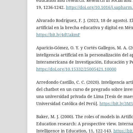
education and research. Research in Social and
19, 1236-1242.
https://doi.org/10.1016/j.sapharm
Alvarado Rodríguez, F. J. (2023, 18 de agosto). El
artificial en la brecha educativa y digital en Méx
https://bit.ly/4dUakmF
Aparicio-Gómez, O. Y. y Cortés Gallegos, M. A. (20
inteligencia artificial en la personalización del 
Interamericana de Investigación, Educación y Pe
https://doi.org/10.15332/25005421.10000
Arredondo Castillo, C. C. (2020). Inteligencia art
del chatbot en un curso de pregrado sobre inve
una universidad privada de Lima [Tesis de maest
Universidad Católica del Perú].
https://bit.ly/3M
Baker, M. J. (2000). The roles of models in Artifi
Education research: A prospective view. Internati
Intelligence in Education, 11, 122-143.
https://bi