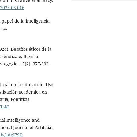
 Administrative Pharmacy,
.2023.05.016
 papel de la inteligencia
ico.
24). Desafíos éticos de la
aprendizaje. Revista
dagogía, 17(2), 377-392.
ificial en la educación: Uso
stigación académica en
ría, Pontificia
5TsNI
cial Intelligence and
onal Journal of Artificial
t.ly/4dgI79D