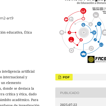
um2-art9
ación educativa, Ética
 inteligencia artificial
os internacional y
PDF
o un elemento
n, donde se destaca la
PUBLICADO
a crítica y ética, dado
l ámbito académico. Para
2025-07-22
o enfoque de investigación