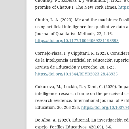
Chomsky, N., Roberts, I. y Watumull, J. (2023, 8 
promise of ChatGPT. The New York Times.
https
Chubb, L. A. (2023). Me and the machines: Possibi
using artificial intelligence for qualitative data 
Journal of Qualitative Methods, 22, 1-16.
https://doi.org/10.1177/16094069231193593
Cornejo-Plaza, I. y Cippitani, R. (2023). Consider
de la inteligencia artificial en educación superio
Revista de Educación y Derecho, 28, 1-23.
https://doi.org/10.1344/REYD2023.28.43935
Cukurova, M., Luckin, R. y Kent, C. (2020). Impact
intelligence research frame on the perceived cre
research evidence. International Journal of Artifi
Education, 30, 205-235.
https://doi.org/10.1007/
De Alba, A. (2020). Editorial. La investigación e
espejo. Perfiles Educativos, 42(169), 3-6.