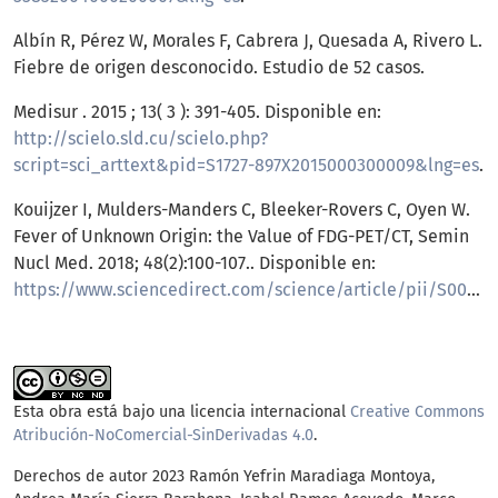
Albín R, Pérez W, Morales F, Cabrera J, Quesada A, Rivero L.
Fiebre de origen desconocido. Estudio de 52 casos.
Medisur . 2015 ; 13( 3 ): 391-405. Disponible en:
http://scielo.sld.cu/scielo.php?
script=sci_arttext&pid=S1727-897X2015000300009&lng=es
.
Kouijzer I, Mulders-Manders C, Bleeker-Rovers C, Oyen W.
Fever of Unknown Origin: the Value of FDG-PET/CT, Semin
Nucl Med. 2018; 48(2):100-107.. Disponible en:
https://www.sciencedirect.com/science/article/pii/S0001299817301101
Esta obra está bajo una licencia internacional
Creative Commons
Atribución-NoComercial-SinDerivadas 4.0
.
Derechos de autor 2023 Ramón Yefrin Maradiaga Montoya,