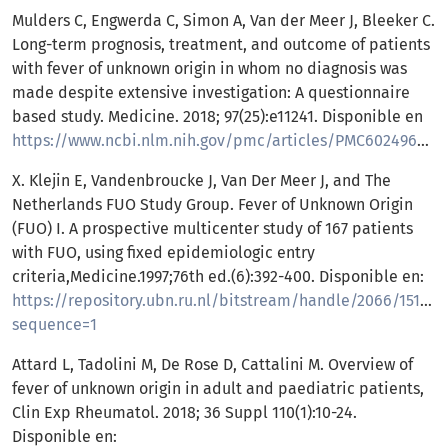
Mulders C, Engwerda C, Simon A, Van der Meer J, Bleeker C.
Long-term prognosis, treatment, and outcome of patients
with fever of unknown origin in whom no diagnosis was
made despite extensive investigation: A questionnaire
based study. Medicine. 2018; 97(25):e11241. Disponible en
https://www.ncbi.nlm.nih.gov/pmc/articles/PMC6024966/
.
X. Klejin E, Vandenbroucke J, Van Der Meer J, and The
Netherlands FUO Study Group. Fever of Unknown Origin
(FUO) I. A prospective multicenter study of 167 patients
with FUO, using fixed epidemiologic entry
criteria,Medicine.1997;76th ed.(6):392-400. Disponible en:
https://repository.ubn.ru.nl/bitstream/handle/2066/15133/
sequence=1
Attard L, Tadolini M, De Rose D, Cattalini M. Overview of
fever of unknown origin in adult and paediatric patients,
Clin Exp Rheumatol. 2018; 36 Suppl 110(1):10-24.
Disponible en: