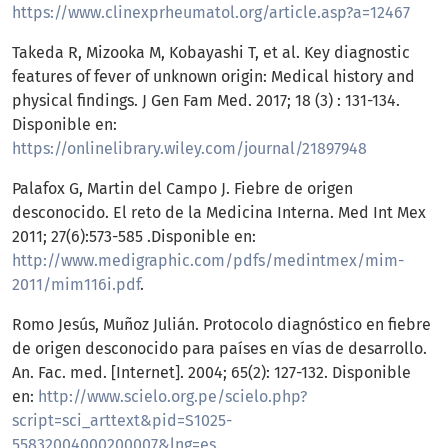
https://www.clinexprheumatol.org/article.asp?a=12467
Takeda R, Mizooka M, Kobayashi T, et al. Key diagnostic
features of fever of unknown origin: Medical history and
physical findings. J Gen Fam Med. 2017; 18 (3) : 131-134.
Disponible en:
https://onlinelibrary.wiley.com/journal/21897948
Palafox G, Martin del Campo J. Fiebre de origen
desconocido. El reto de la Medicina Interna. Med Int Mex
2011; 27(6):573-585 .Disponible en:
http://www.medigraphic.com/pdfs/medintmex/mim-
2011/mim116i.pdf
.
Romo Jesús, Muñoz Julián. Protocolo diagnóstico en fiebre
de origen desconocido para países en vías de desarrollo.
An. Fac. med. [Internet]. 2004; 65(2): 127-132. Disponible
en:
http://www.scielo.org.pe/scielo.php?
script=sci_arttext&pid=S1025-
55832004000200007&lng=es
.