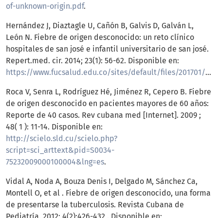
of-unknown-origin.pdf
.
Hernández J, Diaztagle U, Cañón B, Galvis D, Galván L,
León N. Fiebre de origen desconocido: un reto clínico
hospitales de san josé e infantil universitario de san josé.
Repert.med. cir. 2014; 23(1): 56-62. Disponible en:
https://www.fucsalud.edu.co/sites/default/files/201701/FIEBRE%20DE%20ORIGEN%20DESCONOCIDO.pdf
Roca V, Senra L, Rodríguez Hé, Jiménez R, Cepero B. Fiebre
de origen desconocido en pacientes mayores de 60 años:
Reporte de 40 casos. Rev cubana med [Internet]. 2009 ;
48( 1 ): 11-14. Disponible en:
http://scielo.sld.cu/scielo.php?
script=sci_arttext&pid=S0034-
75232009000100004&lng=es
.
Vidal A, Noda A, Bouza Denis I, Delgado M, Sánchez Ca,
Montell O, et al . Fiebre de origen desconocido, una forma
de presentarse la tuberculosis. Revista Cubana de
Pediatría. 2012; 4(2):426-432 . Disponible en: