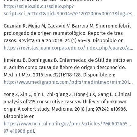
http://scielo.sld.cu/scielo.php?
script=sci_arttext&pid=S0034-75312012000400013&lng=es
.
Guzmán R, Mejía M, Cadavid V, Barrera M. Síndrome febril
prolongado de origen reumatológico. Reporte de tres
casos. Revista Cuarzo 2018: 24 (1) 46-49. Disponible en:
https://revistas.juanncorpas.edu.co/index.php/cuarzo/article/view/323/336
Jiménez B, Domínguez B. Enfermedad de Still de inicio en
el adulto como causa de fiebre de origen desconocido.
Med Int Méx. 2016 ene;32(1):118-128. Disponible en:
http://www.medigraphic.com/pdfs/medintmex/mim2016/mim161o.pdf
Yong Z, Xin C, Xin L, Zhi-qiang Z, Hong-ju X, Gang L. Clinical
analysis of 215 consecutive cases with fever of unknown
origin A cohort study. Medicine. 2018 Jun; 97(24): e10986.
Disponible en
https://www.ncbi.nlm.nih.gov/pmc/articles/PMC6024658/p
97-e10986.pdf
.