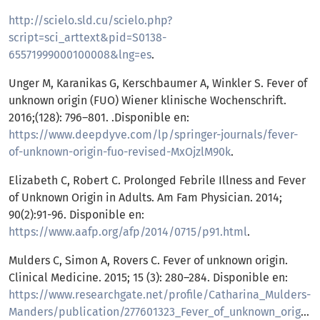
http://scielo.sld.cu/scielo.php?
script=sci_arttext&pid=S0138-
65571999000100008&lng=es
.
Unger M, Karanikas G, Kerschbaumer A, Winkler S. Fever of
unknown origin (FUO) Wiener klinische Wochenschrift.
2016;(128): 796–801. .Disponible en:
https://www.deepdyve.com/lp/springer-journals/fever-
of-unknown-origin-fuo-revised-MxOjzlM90k
.
Elizabeth C, Robert C. Prolonged Febrile Illness and Fever
of Unknown Origin in Adults. Am Fam Physician. 2014;
90(2):91-96. Disponible en:
https://www.aafp.org/afp/2014/0715/p91.html
.
Mulders C, Simon A, Rovers C. Fever of unknown origin.
Clinical Medicine. 2015; 15 (3): 280–284. Disponible en:
https://www.researchgate.net/profile/Catharina_Mulders-
Manders/publication/277601323_Fever_of_unknown_origin/