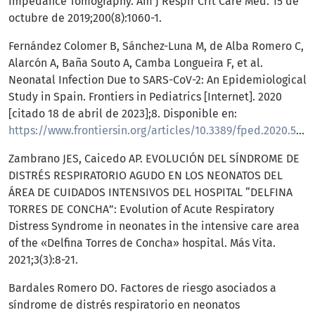
Impedance Tomography. Am J Respir Crit Care Med. 15 de
octubre de 2019;200(8):1060-1.
Fernández Colomer B, Sánchez-Luna M, de Alba Romero C,
Alarcón A, Baña Souto A, Camba Longueira F, et al.
Neonatal Infection Due to SARS-CoV-2: An Epidemiological
Study in Spain. Frontiers in Pediatrics [Internet]. 2020
[citado 18 de abril de 2023];8. Disponible en:
https://www.frontiersin.org/articles/10.3389/fped.2020.580584
Zambrano JES, Caicedo AP. EVOLUCIÓN DEL SÍNDROME DE
DISTRÉS RESPIRATORIO AGUDO EN LOS NEONATOS DEL
ÁREA DE CUIDADOS INTENSIVOS DEL HOSPITAL “DELFINA
TORRES DE CONCHA”: Evolution of Acute Respiratory
Distress Syndrome in neonates in the intensive care area
of the «Delfina Torres de Concha» hospital. Más Vita.
2021;3(3):8-21.
Bardales Romero DO. Factores de riesgo asociados a
síndrome de distrés respiratorio en neonatos