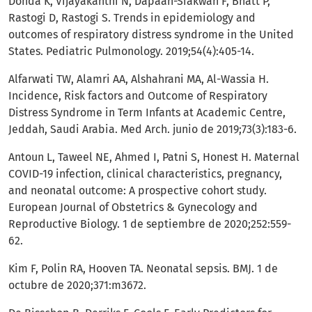
Donda K, Vijayakanthi N, Dapaah-Siakwan F, Bhatt P,
Rastogi D, Rastogi S. Trends in epidemiology and
outcomes of respiratory distress syndrome in the United
States. Pediatric Pulmonology. 2019;54(4):405-14.
Alfarwati TW, Alamri AA, Alshahrani MA, Al-Wassia H.
Incidence, Risk factors and Outcome of Respiratory
Distress Syndrome in Term Infants at Academic Centre,
Jeddah, Saudi Arabia. Med Arch. junio de 2019;73(3):183-6.
Antoun L, Taweel NE, Ahmed I, Patni S, Honest H. Maternal
COVID-19 infection, clinical characteristics, pregnancy,
and neonatal outcome: A prospective cohort study.
European Journal of Obstetrics & Gynecology and
Reproductive Biology. 1 de septiembre de 2020;252:559-
62.
Kim F, Polin RA, Hooven TA. Neonatal sepsis. BMJ. 1 de
octubre de 2020;371:m3672.