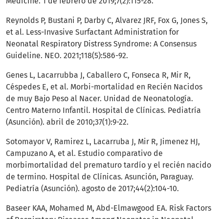
Medicine. 1 de febrero de 2019;7(2):115-28.
Reynolds P, Bustani P, Darby C, Alvarez JRF, Fox G, Jones S,
et al. Less-Invasive Surfactant Administration for
Neonatal Respiratory Distress Syndrome: A Consensus
Guideline. NEO. 2021;118(5):586-92.
Genes L, Lacarrubba J, Caballero C, Fonseca R, Mir R,
Céspedes E, et al. Morbi-mortalidad en Recién Nacidos
de muy Bajo Peso al Nacer. Unidad de Neonatología.
Centro Materno Infantil. Hospital de Clínicas. Pediatría
(Asunción). abril de 2010;37(1):9-22.
Sotomayor V, Ramirez L, Lacarruba J, Mir R, Jimenez HJ,
Campuzano A, et al. Estudio comparativo de
morbimortalidad del prematuro tardío y el recién nacido
de termino. Hospital de Clínicas. Asunción, Paraguay.
Pediatría (Asunción). agosto de 2017;44(2):104-10.
Baseer KAA, Mohamed M, Abd-Elmawgood EA. Risk Factors