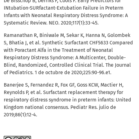
De Bisschop B, Derriks F, Cools F. Early Predictors for
INtubation-SURfactant-Extubation Failure in Preterm
Infants with Neonatal Respiratory Distress Syndrome: A
Systematic Review. NEO. 2020;117(1):33-45.
Ramanathan R, Biniwale M, Sekar K, Hanna N, Golombek
S, Bhatia J, et al. Synthetic Surfactant CHF5633 Compared
with Poractant Alfa in the Treatment of Neonatal
Respiratory Distress Syndrome: A Multicenter, Double-
Blind, Randomized, Controlled Clinical Trial. The Journal
of Pediatrics. 1 de octubre de 2020;225:90-96.e1.
Banerjee S, Fernandez R, Fox GF, Goss KCW, Mactier H,
Reynolds P, et al. Surfactant replacement therapy for
respiratory distress syndrome in preterm infants: United
Kingdom national consensus. Pediatr Res. julio de
2019;86(1):12-4.