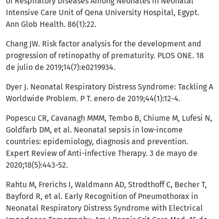
of Respiratory Diseases Among Neonates in Neonatal
Intensive Care Unit of Qena University Hospital, Egypt.
Ann Glob Health. 86(1):22.
Chang JW. Risk factor analysis for the development and
progression of retinopathy of prematurity. PLOS ONE. 18
de julio de 2019;14(7):e0219934.
Dyer J. Neonatal Respiratory Distress Syndrome: Tackling A
Worldwide Problem. P T. enero de 2019;44(1):12-4.
Popescu CR, Cavanagh MMM, Tembo B, Chiume M, Lufesi N,
Goldfarb DM, et al. Neonatal sepsis in low-income
countries: epidemiology, diagnosis and prevention.
Expert Review of Anti-infective Therapy. 3 de mayo de
2020;18(5):443-52.
Rahtu M, Frerichs I, Waldmann AD, Strodthoff C, Becher T,
Bayford R, et al. Early Recognition of Pneumothorax in
Neonatal Respiratory Distress Syndrome with Electrical