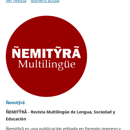
Ver revista
Número actual
Ñemitỹrã
ÑEMITỸRÃ - Revista Multilingüe de Lengua, Sociedad y
Educación
Ñemitỹrã es una publicación editada en formato impreso y