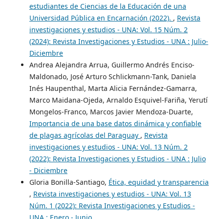
estudiantes de Ciencias de la Educación de una
Universidad Pública en Encarnación (2022).
,
Revista
investigaciones y estudios - UNA: Vol. 15 Núm. 2
(2024): Revista Investigaciones y Estudios - UNA : Julio-
Diciembre
Andrea Alejandra Arrua, Guillermo Andrés Enciso-
Maldonado, José Arturo Schlickmann-Tank, Daniela
Inés Haupenthal, Marta Alicia Fernández-Gamarra,
Marco Maidana-Ojeda, Arnaldo Esquivel-Fariña, Yerutí
Mongelos-Franco, Marcos Javier Mendoza-Duarte,
Importancia de una base datos dinámica y confiable
de plagas agrícolas del Paraguay
,
Revista
investigaciones y estudios - UNA: Vol. 13 Núm. 2
(2022): Revista Investigaciones y Estudios - UNA : Julio
- Diciembre
Gloria Bonilla-Santiago,
Ética, equidad y transparencia
,
Revista investigaciones y estudios - UNA: Vol. 13
Núm. 1 (2022): Revista Investigaciones y Estudios -
UNA : Enero - Junio