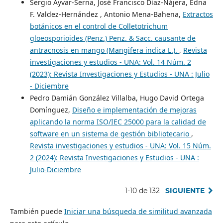
Sergio Ayvar-Serna, José Francisco Díaz-Nájera, Edna
F. Valdez-Hernández , Antonio Mena-Bahena,
Extractos
botánicos en el control de Colletotrichum
gloeosporioides (Penz.) Penz. & Sacc. causante de
antracnosis en mango (Mangifera indica L.).
,
Revista
investigaciones y estudios - UNA: Vol. 14 Núm. 2
(2023): Revista Investigaciones y Estudios - UNA : Julio
- Diciembre
Pedro Damián González Villalba, Hugo David Ortega
Domínguez,
Diseño e implementación de mejoras
aplicando la norma ISO/IEC 25000 para la calidad de
software en un sistema de gestión bibliotecario
,
Revista investigaciones y estudios - UNA: Vol. 15 Núm.
2 (2024): Revista Investigaciones y Estudios - UNA :
Julio-Diciembre
1-10 de 132
SIGUIENTE
También puede
Iniciar una búsqueda de similitud avanzada