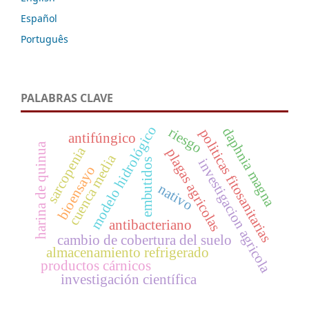
Español
Português
PALABRAS CLAVE
modelo hidrológico
daphnia magna
riesgo
politicas fitosanitarias
antifúngico
harina de quinua
sarcopenia
plagas agricolas
cuenca media
investigacion agricola
embutidos
bioensayo
nativo
antibacteriano
cambio de cobertura del suelo
almacenamiento refrigerado
productos cárnicos
investigación científica