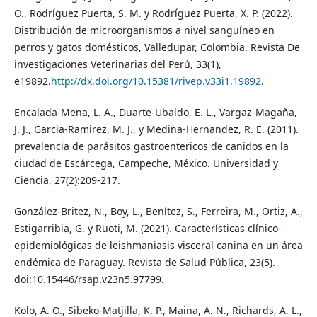
O., Rodríguez Puerta, S. M. y Rodríguez Puerta, X. P. (2022).
Distribución de microorganismos a nivel sanguíneo en
perros y gatos domésticos, Valledupar, Colombia. Revista De
investigaciones Veterinarias del Perú, 33(1),
e19892.
http://dx.doi.org/10.15381/rivep.v33i1.19892
.
Encalada-Mena, L. A., Duarte-Ubaldo, E. L., Vargaz-Magaña,
J. J., Garcia-Ramirez, M. J., y Medina-Hernandez, R. E. (2011).
prevalencia de parásitos gastroentericos de canidos en la
ciudad de Escárcega, Campeche, México. Universidad y
Ciencia, 27(2):209-217.
González-Britez, N., Boy, L., Benítez, S., Ferreira, M., Ortiz, A.,
Estigarribia, G. y Ruoti, M. (2021). Características clínico-
epidemiológicas de leishmaniasis visceral canina en un área
endémica de Paraguay. Revista de Salud Pública, 23(5).
doi:10.15446/rsap.v23n5.97799.
Kolo, A. O., Sibeko-Matjilla, K. P., Maina, A. N., Richards, A. L.,