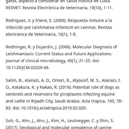
gatos, aspecto a considerar en Salud Pública de Cuba.
REDVET. Revista Electrónica de Veterinaria, 18(10), 1-11.
Rodriguez, V. y Irlene, E. (2009). Respuesta inmune a la
infección por Leishmania infantum en caninos. Revista
electronica de Veterinaria, 10(1), 1-8.
Reithinger, R. y Dujardin, J. (2006). Molecular Diagnosis of
Leishmaniasis: Current Status and Future Applications.
Journal of clinical microbiology, 45(1), 21–25. doi:
10.1128/JCM.02029-06.
Salim, B., Alanazi, A. D., Omori, R., Alyousif, M. S., Alanazi, I.
O., Katakura, K. y Nakao, R. (2019). Potential role of dogs as
sentinels and reservoirs for piroplasms infecting equine
and cattle in Riyadh City, Saudi Arabia. Acta tropica, 193, 78–
83. doi: 10.1016/j.actatropica.2019.02.029.
Suh, G., Ahn, J., Ahn, J., Kim, H., Leutnegger, C. y Shin, S.
(2017). Serological and molecular prevalence of canine