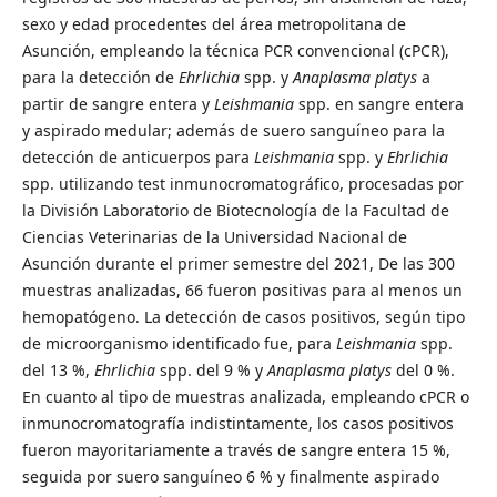
sexo y edad procedentes del área metropolitana de
Asunción, empleando la técnica PCR convencional (cPCR),
para la detección de
Ehrlichia
spp. y
Anaplasma
platys
a
partir de sangre entera y
Leishmania
spp. en sangre entera
y aspirado medular; además de suero sanguíneo para la
detección de anticuerpos para
Leishmania
spp. y
Ehrlichia
spp. utilizando test inmunocromatográfico, procesadas por
la División Laboratorio de Biotecnología de la Facultad de
Ciencias Veterinarias de la Universidad Nacional de
Asunción durante el primer semestre del 2021, De las 300
muestras analizadas, 66 fueron positivas para al menos un
hemopatógeno. La detección de casos positivos, según tipo
de microorganismo identificado fue, para
Leishmania
spp.
del 13 %,
Ehrlichia
spp. del 9 % y
Anaplasma platys
del 0 %.
En cuanto al tipo de muestras analizada, empleando cPCR o
inmunocromatografía indistintamente, los casos positivos
fueron mayoritariamente a través de sangre entera 15 %,
seguida por suero sanguíneo 6 % y finalmente aspirado