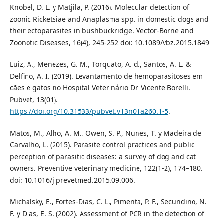
Knobel, D. L. y Matjila, P. (2016). Molecular detection of
zoonic Ricketsiae and Anaplasma spp. in domestic dogs and
their ectoparasites in bushbuckridge. Vector-Borne and
Zoonotic Diseases, 16(4), 245-252 doi: 10.1089/vbz.2015.1849
Luiz, A., Menezes, G. M., Torquato, A. d., Santos, A. L. &
Delfino, A. I. (2019). Levantamento de hemoparasitoses em
cães e gatos no Hospital Veterinário Dr. Vicente Borelli.
Pubvet, 13(01).
https://doi.org/10.31533/pubvet.v13n01a260.1-5
.
Matos, M., Alho, A. M., Owen, S. P., Nunes, T. y Madeira de
Carvalho, L. (2015). Parasite control practices and public
perception of parasitic diseases: a survey of dog and cat
owners. Preventive veterinary medicine, 122(1-2), 174–180.
doi: 10.1016/j.prevetmed.2015.09.006.
Michalsky, E., Fortes-Dias, C. L., Pimenta, P. F., Secundino, N.
F. y Dias, E. S. (2002). Assessment of PCR in the detection of