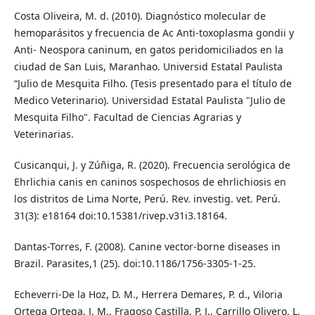
Costa Oliveira, M. d. (2010). Diagnóstico molecular de
hemoparásitos y frecuencia de Ac Anti-toxoplasma gondii y
Anti- Neospora caninum, en gatos peridomiciliados en la
ciudad de San Luis, Maranhao. Universid Estatal Paulista
“Julio de Mesquita Filho. (Tesis presentado para el título de
Medico Veterinario). Universidad Estatal Paulista "Julio de
Mesquita Filho". Facultad de Ciencias Agrarias y
Veterinarias.
Cusicanqui, J. y Zúñiga, R. (2020). Frecuencia serológica de
Ehrlichia canis en caninos sospechosos de ehrlichiosis en
los distritos de Lima Norte, Perú. Rev. investig. vet. Perú.
31(3): e18164 doi:10.15381/rivep.v31i3.18164.
Dantas-Torres, F. (2008). Canine vector-borne diseases in
Brazil. Parasites,1 (25). doi:10.1186/1756-3305-1-25.
Echeverri-De la Hoz, D. M., Herrera Demares, P. d., Viloria
Ortega Ortega, J. M., Fragoso Castilla, P. J., Carrillo Olivero, L.