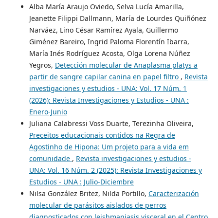
Alba María Araujo Oviedo, Selva Lucía Amarilla,
Jeanette Filippi Dallmann, María de Lourdes Quiñónez
Narváez, Lino César Ramírez Ayala, Guillermo
Giménez Bareiro, Ingrid Paloma Florentín Ibarra,
María Inés Rodríguez Acosta, Olga Lorena Núñez
Yegros,
Detección molecular de Anaplasma platys a
partir de sangre capilar canina en papel filtro
,
Revista
investigaciones y estudios - UNA: Vol. 17 Núm. 1
(2026): Revista Investigaciones y Estudios - UNA :
Enero-Junio
Juliana Calabressi Voss Duarte, Terezinha Oliveira,
Preceitos educacionais contidos na Regra de
Agostinho de Hipona: Um projeto para a vida em
comunidade
,
Revista investigaciones y estudios -
UNA: Vol. 16 Núm. 2 (2025): Revista Investigaciones y
Estudios - UNA : Julio-Diciembre
Nilsa González Britez, Nilda Portillo,
Caracterización
molecular de parásitos aislados de perros
diagnosticados con leishmaniasis visceral en el Centro