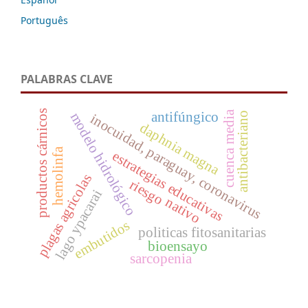
Português
PALABRAS CLAVE
productos cárnicos
cuenca media
antifúngico
modelo hidrológico
antibacteriano
inocuidad, paraguay, coronavirus
daphnia magna
hemolinfa
estrategias educativas
plagas agricolas
riesgo
lago ypacarai
nativo
embutidos
politicas fitosanitarias
bioensayo
sarcopenia