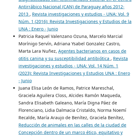
Antirrábico Nacional (CAN) de Paraguay años 2012-
2013
,
Revista investigaciones y estudios - UNA: Vol. 9
Núm. 1 (2016): Revista Investigaciones y Estudios de la
UNA : Enero - Junio
Patricia Raquel Valenzano Ozuna, Marcelo Marcial
Morínigo Servín, Adriana Ysabel Gonzalez Castro,
Marta Lara Nuñez,
Agentes bacterianos en casos de
otitis canina y su susceptibilidad antibiótica
,
Revista
investigaciones y estudios - UNA: Vol. 14 Núm. 1
(2023): Revista Investigaciones y Estudios UNA : Enero
- Junio
Juana Elisa León de Ramos, Patrice Mareschal,
Graciela Aguilera Closs, Alcides Ramón Maqueda,
Sandra Elisabeth Galeano, María Digna Páez de
Florenciano, Lidia Dalmacia Cristaldo, Norma Noemí
Recalde, María Araujo de Benítez, Graciela Benítez,
Reducción de animales en las calles de la ciudad de
Concepción dentro de un marco ético, equitativo y