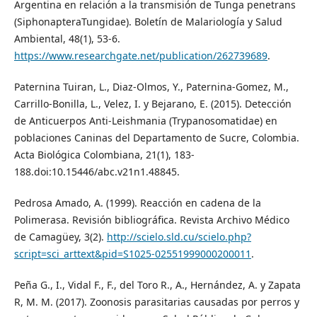
Argentina en relación a la transmisión de Tunga penetrans
(SiphonapteraTungidae). Boletín de Malariología y Salud
Ambiental, 48(1), 53-6.
https://www.researchgate.net/publication/262739689
.
Paternina Tuiran, L., Diaz-Olmos, Y., Paternina-Gomez, M.,
Carrillo-Bonilla, L., Velez, I. y Bejarano, E. (2015). Detección
de Anticuerpos Anti-Leishmania (Trypanosomatidae) en
poblaciones Caninas del Departamento de Sucre, Colombia.
Acta Biológica Colombiana, 21(1), 183-
188.doi:10.15446/abc.v21n1.48845.
Pedrosa Amado, A. (1999). Reacción en cadena de la
Polimerasa. Revisión bibliográfica. Revista Archivo Médico
de Camagüey, 3(2).
http://scielo.sld.cu/scielo.php?
script=sci_arttext&pid=S1025-02551999000200011
.
Peña G., I., Vidal F., F., del Toro R., A., Hernández, A. y Zapata
R, M. M. (2017). Zoonosis parasitarias causadas por perros y