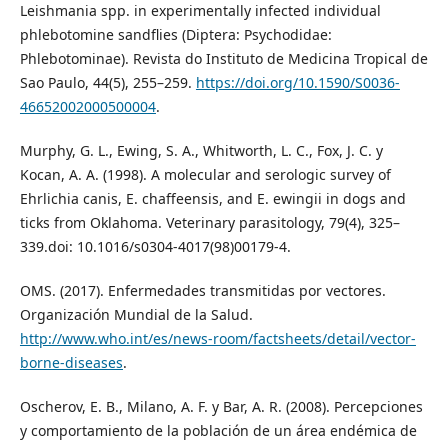
Leishmania spp. in experimentally infected individual
phlebotomine sandflies (Diptera: Psychodidae:
Phlebotominae). Revista do Instituto de Medicina Tropical de
Sao Paulo, 44(5), 255–259.
https://doi.org/10.1590/S0036-
46652002000500004
.
Murphy, G. L., Ewing, S. A., Whitworth, L. C., Fox, J. C. y
Kocan, A. A. (1998). A molecular and serologic survey of
Ehrlichia canis, E. chaffeensis, and E. ewingii in dogs and
ticks from Oklahoma. Veterinary parasitology, 79(4), 325–
339.doi: 10.1016/s0304-4017(98)00179-4.
OMS. (2017). Enfermedades transmitidas por vectores.
Organización Mundial de la Salud.
http://www.who.int/es/news-room/factsheets/detail/vector-
borne-diseases
.
Oscherov, E. B., Milano, A. F. y Bar, A. R. (2008). Percepciones
y comportamiento de la población de un área endémica de