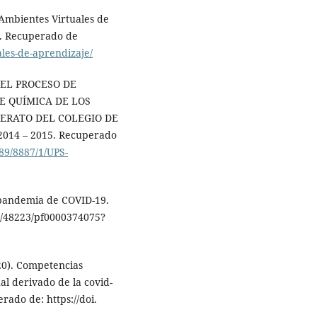
Ambientes Virtuales de
n. Recuperado de
ales-de-aprendizaje/
N EL PROCESO DE
E QUÍMICA DE LOS
ERATO DEL COLEGIO DE
14 – 2015. Recuperado
89/8887/1/UPS-
 pandemia de COVID-19.
k:/48223/pf0000374075?
20). Competencias
ual derivado de la covid-
ado de: https://doi.