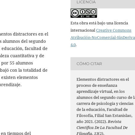
LICENCIA
Esta obra está bajo una licencia
internacional
Creative Commons
entos distractores en el
Atribución-NoComercial-SinDeriv
os alumnos del segundo
4.0
.
a educación, facultad de
aleza cuantitativa y de
da por 55 alumnos
CÓMO CITAR
ajó con la totalidad de
e existen elementos
Elementos distractores en el
prendizaje.
proceso de enseñanza
aprendizaje virtual, en los
alumnos del segundo curso de l
carrera de psicología y ciencias
de la educación, Facultad de
Filosofía, Filial San Estanislao,
año 2021. (2022).
Revista
Científica De La Facultad De
n en tiempos del
Filosofía
,
13
(2).