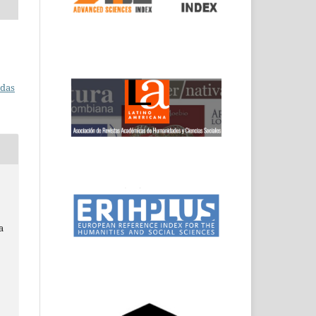
adas
a