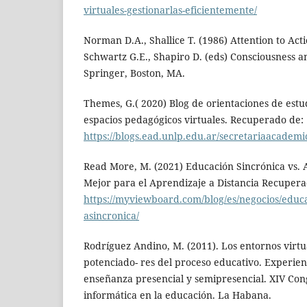
virtuales-gestionarlas-eficientemente/
Norman D.A., Shallice T. (1986) Attention to Acti
Schwartz G.E., Shapiro D. (eds) Consciousness an
Springer, Boston, MA.
Themes, G.( 2020) Blog de orientaciones de estud
espacios pedagógicos virtuales. Recuperado de:
https://blogs.ead.unlp.edu.ar/secretariaacademic
Read More, M. (2021) Educación Sincrónica vs. A
Mejor para el Aprendizaje a Distancia Recupera
https://myviewboard.com/blog/es/negocios/educa
asincronica/
Rodríguez Andino, M. (2011). Los entornos virt
potenciado- res del proceso educativo. Experienc
enseñanza presencial y semipresencial. XIV Con
informática en la educación. La Habana.