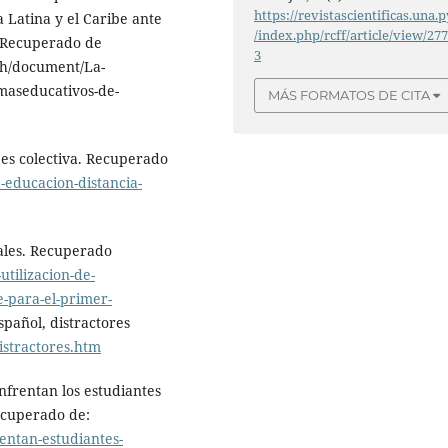
https://revistascientificas.una.p
 Latina y el Caribe ante
/index.php/rcff/article/view/27
. Recuperado de
3
h/document/La-
emaseducativos-de-
MÁS FORMATOS DE CITA
 es colectiva. Recuperado
-educacion-distancia-
tales. Recuperado
utilizacion-de-
-para-el-primer-
spañol, distractores
istractores.htm
nfrentan los estudiantes
ecuperado de:
entan-estudiantes-