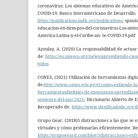
coronavirus: Los sistemas educativos de América
COVID-19. Banco Interamericano de Desarrollo
https://publications.iadb.org/publications/
spanis
educacion-en-tiem-pos-del-coronavirus-Los-sist
America-Latina-y-el-Caribe-an- te-COVID-19.pdf
Azoulay, A. (2020) La responsabilidad de actuar
de:
https://es.unesco.org/news/aprendiendo-casa
todos
CONES, (2021) Utilización de herramientas digi
de:
http://www.cones.gov.py/el-cones-extiende-la-
herramientasdigitales-de-ensenanza-aprendizaje
semestre-del-ano-2021/
Diccionario Abierto de E
Recuperado de:
https://www.significadode.org/d
Grupo Gear. (2018)5 distracciones a las que se e
virtuales y cómo gestionarlas eficientemente. R
https://grupogeard.com/blog/5distracciones-enfr