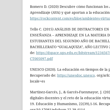
Romero D. (2020) Descubre cómo funcionan los 
Aprendizaje (AVA) y qué aportan a la educació
https://rockcontent.com/es/blog/ambientes-virtu
Tello C. (2015) ANÁLISIS DE DISTRACTORES E
ENSEÑANZA – APRENDIZAJE EN LA MATERIA D
ESTUDIANTES DEL SEGUNDO AÑO DE BACHILL
BACHILLERATO “GUALAQUIZA”, AÑO LECTIVO 20
de:
https://dspace.ups.edu.ec/bitstream/1234567
CT005097.pdf
UNESCO (2020). La educación en tiempos de la
Recuperado de:
https://unesdoc.unesco
. org/ar
locale=es
Martínez-Garcés, J., & Garcés-Fuenmayor, J. (20
digitales docentes y el reto de la educación virt
19. Educación y Humanismo, 22(39),1-16. Recuper
org/10.17081/eduhum.22.39.4114