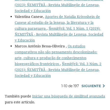
(2023): ÑEMITỸRÃ - Revista Multilingüe de Lengua,
Sociedad y Educación
Valentina Canese,
Aportes de Natalia Krivoshein de
Canese al estudio de la lengua, la literatura y la
cultura paraguaya
,
Ñemitỹrã: Vol. 1 Núm. 1 (2019):
ÑEMITỸRÃ - Revista Multilingüe de Lengua, Sociedad
y Educación
Marcos Antônio Bessa-Oliveira ,
Os estudos
comparativos não são pensamento descolonizado:
arte, cultura e produção de conhecimentos
biogeográficos fronteiriços
,
Ñemitỹrã: Vol. 3 Núm. 2
(2021): ÑEMITỸRÃ - Revista Multilingüe de Lengua,
Sociedad y Educación
1-10 de 197
SIGUIENTE
También puede
Iniciar una búsqueda de similitud avanzada
para este artículo.