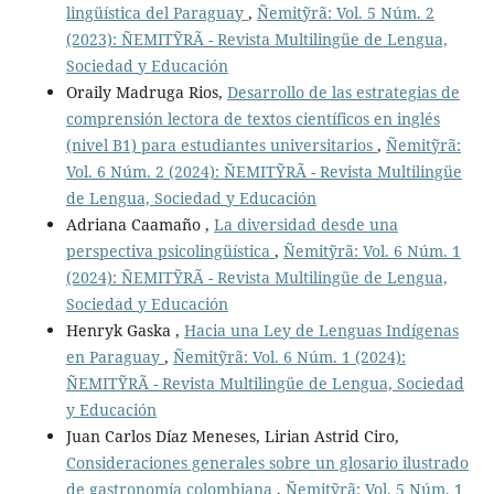
lingüística del Paraguay
,
Ñemitỹrã: Vol. 5 Núm. 2
(2023): ÑEMITỸRÃ - Revista Multilingüe de Lengua,
Sociedad y Educación
Oraily Madruga Rios,
Desarrollo de las estrategias de
comprensión lectora de textos científicos en inglés
(nivel B1) para estudiantes universitarios
,
Ñemitỹrã:
Vol. 6 Núm. 2 (2024): ÑEMITỸRÃ - Revista Multilingüe
de Lengua, Sociedad y Educación
Adriana Caamaño ,
La diversidad desde una
perspectiva psicolingüística
,
Ñemitỹrã: Vol. 6 Núm. 1
(2024): ÑEMITỸRÃ - Revista Multilingüe de Lengua,
Sociedad y Educación
Henryk Gaska ,
Hacia una Ley de Lenguas Indígenas
en Paraguay
,
Ñemitỹrã: Vol. 6 Núm. 1 (2024):
ÑEMITỸRÃ - Revista Multilingüe de Lengua, Sociedad
y Educación
Juan Carlos Díaz Meneses, Lirian Astrid Ciro,
Consideraciones generales sobre un glosario ilustrado
de gastronomía colombiana
,
Ñemitỹrã: Vol. 5 Núm. 1