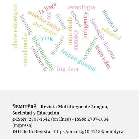
la llaga
tecnologia
plano estratégico
numero 3
america latina
ensayo
tea
indigenity
fiction
learning
inquiétude
formação docente
perversité
editorial
memory
social media
bonheur
lying
historiography
exception
team roles
volumen 6
lengua guaraní
big data
ÑEMITỸRÃ - Revista Multilingüe de Lengua,
Sociedad y Educación
e-ISSN:
2707-1642 (en línea) -
ISSN:
2707-1634
(impreso)
DOI de la Revista
: https://doi.org/10.47133/nemityra