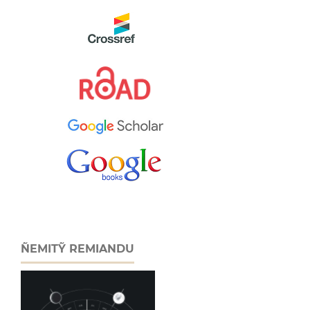
ÑEMITỸ REMIANDU