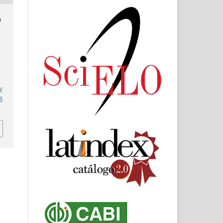
n
y
8