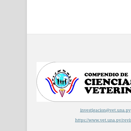
investigacion@vet.una.py
https://www.vet.una.py/revi