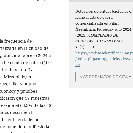
Detección de enterobacterias e
leche cruda de cabra
comercializada en Pilar,
Ñeembucú, Paraguay, año 2024.
(2025).
COMPENDIO DE
CIENCIAS VETERINARIAS
,
la frecuencia de
15
(2), 5-13.
ializada en la ciudad de
https://revistascientificas.una.p
, durante febrero 2024 a
/index.php/comp/article/view/6
leche cruda de cabra (100
20
tos de venta. Las
e Microbiología e
MÁS FORMATOS DE CITA
ias, Filial San Juan
acConkey y pruebas
ndicaron que 19 muestras
esenta el 63,3% de las 30
ados describen la
ficiente en la leche
que pone de manifiesto la