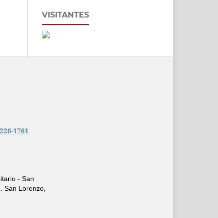
VISITANTES
2226-1761
tario - San
1. San Lorenzo,