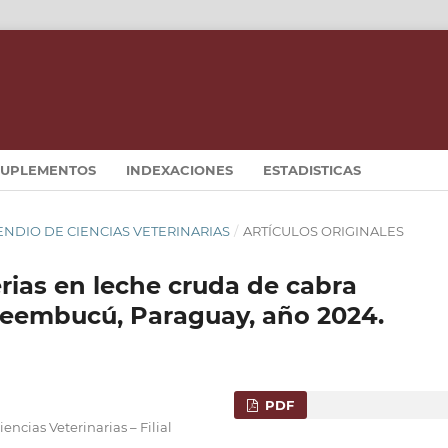
SUPLEMENTOS
INDEXACIONES
ESTADISTICAS
MPENDIO DE CIENCIAS VETERINARIAS
/
ARTÍCULOS ORIGINALES
rias en leche cruda de cabra
 Ñeembucú, Paraguay, año 2024.
PDF
ncias Veterinarias – Filial