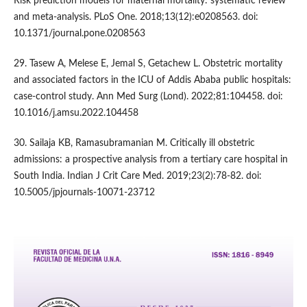
Risk prediction models for maternal mortality: systematic review
and meta-analysis. PLoS One. 2018;13(12):e0208563. doi:
10.1371/journal.pone.0208563
29. Tasew A, Melese E, Jemal S, Getachew L. Obstetric mortality
and associated factors in the ICU of Addis Ababa public hospitals:
case-control study. Ann Med Surg (Lond). 2022;81:104458. doi:
10.1016/j.amsu.2022.104458
30. Sailaja KB, Ramasubramanian M. Critically ill obstetric
admissions: a prospective analysis from a tertiary care hospital in
South India. Indian J Crit Care Med. 2019;23(2):78-82. doi:
10.5005/jpjournals-10071-23712