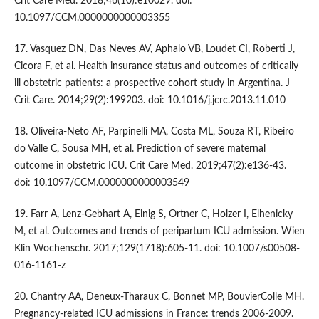
Crit Care Med. 2018;46(10):e10029. doi:
10.1097/CCM.0000000000003355
17. Vasquez DN, Das Neves AV, Aphalo VB, Loudet CI, Roberti J,
Cicora F, et al. Health insurance status and outcomes of critically
ill obstetric patients: a prospective cohort study in Argentina. J
Crit Care. 2014;29(2):199203. doi: 10.1016/j.jcrc.2013.11.010
18. Oliveira-Neto AF, Parpinelli MA, Costa ML, Souza RT, Ribeiro
do Valle C, Sousa MH, et al. Prediction of severe maternal
outcome in obstetric ICU. Crit Care Med. 2019;47(2):e136-43.
doi: 10.1097/CCM.0000000000003549
19. Farr A, Lenz-Gebhart A, Einig S, Ortner C, Holzer I, Elhenicky
M, et al. Outcomes and trends of peripartum ICU admission. Wien
Klin Wochenschr. 2017;129(1718):605-11. doi: 10.1007/s00508-
016-1161-z
20. Chantry AA, Deneux-Tharaux C, Bonnet MP, BouvierColle MH.
Pregnancy-related ICU admissions in France: trends 2006-2009.