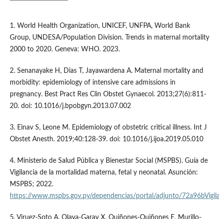
1. World Health Organization, UNICEF, UNFPA, World Bank
Group, UNDESA/Population Division. Trends in maternal mortality
2000 to 2020. Geneva: WHO. 2023.
2. Senanayake H, Dias T, Jayawardena A. Maternal mortality and
morbidity: epidemiology of intensive care admissions in
pregnancy. Best Pract Res Clin Obstet Gynaecol. 2013;27(6):811-
20. doi: 10.1016/j.bpobgyn.2013.07.002
3. Einav S, Leone M. Epidemiology of obstetric critical illness. Int J
Obstet Anesth. 2019;40:128-39. doi: 10.1016/j.ijoa.2019.05.010
4. Ministerio de Salud Pública y Bienestar Social (MSPBS). Guía de
Vigilancia de la mortalidad materna, fetal y neonatal. Asunción:
MSPBS; 2022.
https://www.mspbs.gov.py/dependencias/portal/adjunto/72a96bVig
5. Viruez-Soto A, Olaya-Garay X, Quiñones-Quiñones E, Murillo-