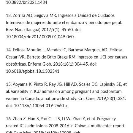
10.3892/br.2021.1434
13. Zorrilla AD, Segovia MR. Ingresos a Unidad de Cuidados
Intensivos de mujeres durante el embarazo y periodo puerperal.
Rev. Nac. (Itauguá) 2017;9(1): 49-60. doi:
10.18004/rdn2017.0009.01.049-060.
14. Feitosa Mourão L, Mendes IC, Barbosa Marques AD, Feitosa
Cestari VR, Barreto de Brito Braga RM. Ingresos en UCI por causas
obstétricas. Enferm Glob. 2018;18(1):304-45. doi:
10.6018/eglobal.18.1.302341
15. Aoyama K, Pinto R, Ray JG, Hill AD, Scales DC, Lapinsky SE, et
al. Variability in ICU admission among pregnant and postpartum
women in Canada: a nationwide study. Crit Care. 2019;23(1):381.
doi: 10.1186/s13054-019-2660-x
16. Zhao Z, Han S, Yao G, Li S, Li W, Zhao Y, et al. Pregnancy-
related ICU admissions 2008-2016 in China: a multicenter report.