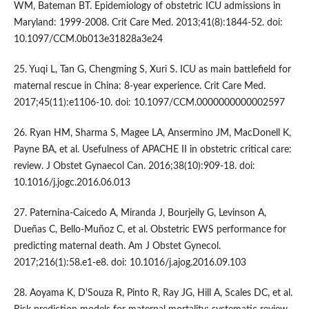
WM, Bateman BT. Epidemiology of obstetric ICU admissions in
Maryland: 1999-2008. Crit Care Med. 2013;41(8):1844-52. doi:
10.1097/CCM.0b013e31828a3e24
25. Yuqi L, Tan G, Chengming S, Xuri S. ICU as main battlefield for
maternal rescue in China: 8-year experience. Crit Care Med.
2017;45(11):e1106-10. doi: 10.1097/CCM.0000000000002597
26. Ryan HM, Sharma S, Magee LA, Ansermino JM, MacDonell K,
Payne BA, et al. Usefulness of APACHE II in obstetric critical care:
review. J Obstet Gynaecol Can. 2016;38(10):909-18. doi:
10.1016/j.jogc.2016.06.013
27. Paternina-Caicedo A, Miranda J, Bourjeily G, Levinson A,
Dueñas C, Bello-Muñoz C, et al. Obstetric EWS performance for
predicting maternal death. Am J Obstet Gynecol.
2017;216(1):58.e1-e8. doi: 10.1016/j.ajog.2016.09.103
28. Aoyama K, D'Souza R, Pinto R, Ray JG, Hill A, Scales DC, et al.