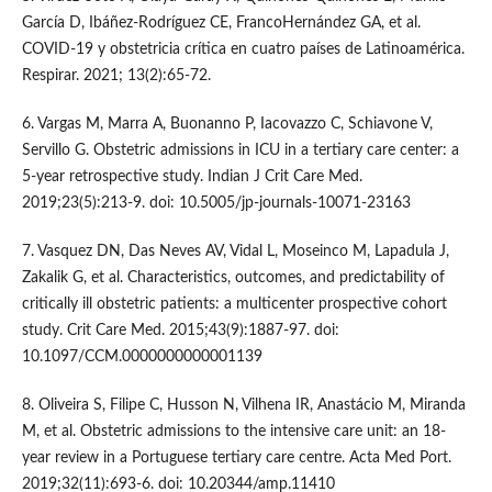
García D, Ibáñez-Rodríguez CE, FrancoHernández GA, et al.
COVID-19 y obstetricia crítica en cuatro países de Latinoamérica.
Respirar. 2021; 13(2):65-72.
6. Vargas M, Marra A, Buonanno P, Iacovazzo C, Schiavone V,
Servillo G. Obstetric admissions in ICU in a tertiary care center: a
5-year retrospective study. Indian J Crit Care Med.
2019;23(5):213-9. doi: 10.5005/jp-journals-10071-23163
7. Vasquez DN, Das Neves AV, Vidal L, Moseinco M, Lapadula J,
Zakalik G, et al. Characteristics, outcomes, and predictability of
critically ill obstetric patients: a multicenter prospective cohort
study. Crit Care Med. 2015;43(9):1887-97. doi:
10.1097/CCM.0000000000001139
8. Oliveira S, Filipe C, Husson N, Vilhena IR, Anastácio M, Miranda
M, et al. Obstetric admissions to the intensive care unit: an 18-
year review in a Portuguese tertiary care centre. Acta Med Port.
2019;32(11):693-6. doi: 10.20344/amp.11410