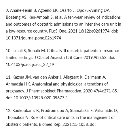
9. Anane-Fenin B, Agbeno EK, Osarfo J, Opoku-Anning DA,
Boateng AS, Ken-Amoah S, et al. A ten-year review of indications
and outcomes of obstetric admissions to an intensive care unit in
a low-resource country. PLoS One. 2021;16(12):e0261974. doi:
10.1371/journal.pone.0261974
10. Ismail S, Sohaib M. Critically ill obstetric patients in resource-
limited settings. J Obstet Anaesth Crit Care. 2019;9(2):53. doi:
10.4103/joacc.joacc_32_19
11. Kazma JM, van den Anker J, Allegaert K, Dallmann A,
Ahmadzia HK. Anatomical and physiological alterations of
pregnancy. J Pharmacokinet Pharmacodyn. 2020;47(4):271-85.
doi: 10.1007/s10928-020-09677-1
12. Koukoubanis K, Prodromidou A, Stamatakis E, Valsamidis D,
Thomakos N. Role of critical care units in the management of
obstetric patients. Biomed Rep. 2021;15(1):58. doi: