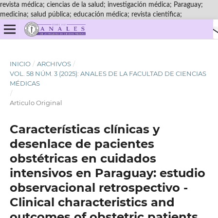
revista médica; ciencias de la salud; investigación médica; Paraguay;
medicina; salud pública; educación médica; revista científica;
INICIO
/
ARCHIVOS
/
VOL. 58 NÚM. 3 (2025): ANALES DE LA FACULTAD DE CIENCIAS
MÉDICAS
/
Articulo Original
Características clínicas y
desenlace de pacientes
obstétricas en cuidados
intensivos en Paraguay: estudio
observacional retrospectivo -
Clinical characteristics and
outcomes of obstetric patients