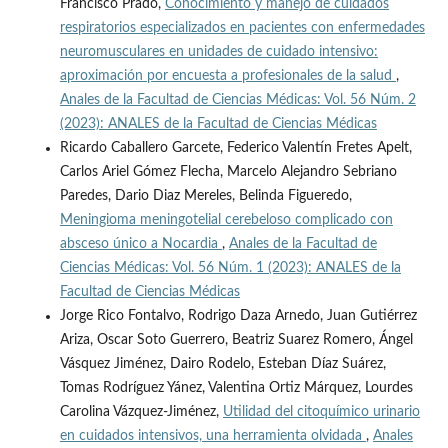
Francisco Prado,
Conocimiento y manejo de cuidados
respiratorios especializados en pacientes con enfermedades
neuromusculares en unidades de cuidado intensivo:
aproximación por encuesta a profesionales de la salud
,
Anales de la Facultad de Ciencias Médicas: Vol. 56 Núm. 2
(2023): ANALES de la Facultad de Ciencias Médicas
Ricardo Caballero Garcete, Federico Valentín Fretes Apelt,
Carlos Ariel Gómez Flecha, Marcelo Alejandro Sebriano
Paredes, Dario Diaz Mereles, Belinda Figueredo,
Meningioma meningotelial cerebeloso complicado con
absceso único a Nocardia
,
Anales de la Facultad de
Ciencias Médicas: Vol. 56 Núm. 1 (2023): ANALES de la
Facultad de Ciencias Médicas
Jorge Rico Fontalvo, Rodrigo Daza Arnedo, Juan Gutiérrez
Ariza, Oscar Soto Guerrero, Beatriz Suarez Romero, Ángel
Vásquez Jiménez, Dairo Rodelo, Esteban Díaz Suárez,
Tomas Rodríguez Yánez, Valentina Ortiz Márquez, Lourdes
Carolina Vázquez-Jiménez,
Utilidad del citoquímico urinario
en cuidados intensivos, una herramienta olvidada
,
Anales