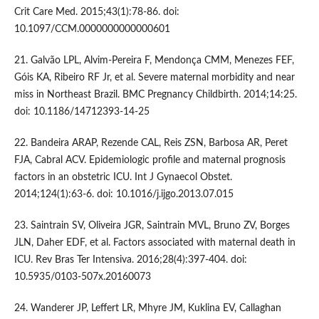
Crit Care Med. 2015;43(1):78-86. doi:
10.1097/CCM.0000000000000601
21. Galvão LPL, Alvim-Pereira F, Mendonça CMM, Menezes FEF,
Góis KA, Ribeiro RF Jr, et al. Severe maternal morbidity and near
miss in Northeast Brazil. BMC Pregnancy Childbirth. 2014;14:25.
doi: 10.1186/14712393-14-25
22. Bandeira ARAP, Rezende CAL, Reis ZSN, Barbosa AR, Peret
FJA, Cabral ACV. Epidemiologic profile and maternal prognosis
factors in an obstetric ICU. Int J Gynaecol Obstet.
2014;124(1):63-6. doi: 10.1016/j.ijgo.2013.07.015
23. Saintrain SV, Oliveira JGR, Saintrain MVL, Bruno ZV, Borges
JLN, Daher EDF, et al. Factors associated with maternal death in
ICU. Rev Bras Ter Intensiva. 2016;28(4):397-404. doi:
10.5935/0103-507x.20160073
24. Wanderer JP, Leffert LR, Mhyre JM, Kuklina EV, Callaghan