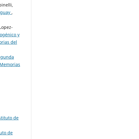
inelli,
raguay
,
 Lopez-
ogénico y
rias del
segunda
Memorias
tituto de
uto de