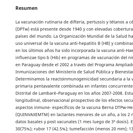
Resumen
La vacunación rutinaria de difteria, pertussis y tétanos a c
(DPTw) está presente desde 1940 y con elevadas cobertur
países del mundo. La Organización Mundial de la Salud h
uso universal de la vacuna anti-hepatitis B (HB) y combina
en los últimos años ha sido incorporada la vacuna anti-H
influenzae tipo b (Hib) en programas de vacunación del ni
en Paraguay desde el 2002 a través del Programa Ampliad
Inmunizaciones del Ministerio de Salud Pública y Bienestar
Determinamos la reactoinmunogenicidad secundaria a la 
primaria pentavalente combinada en infantes concurrentes
Distrital de Lambaré–Paraguay en los años 2007-2008. Est
longitudinal, observacional prospectivo de los efectos secu
aspectos inmune- específicos de la vacuna Berna DTPw-H
(QUINVAXEMTM) en lactantes menores de un año, a los 2 
datos basales y post vacunales (1 mes luego de 3ª dosis). E
30(75%); rubor 17 (42.5%); tumefacción (menos 20 mm); 13 