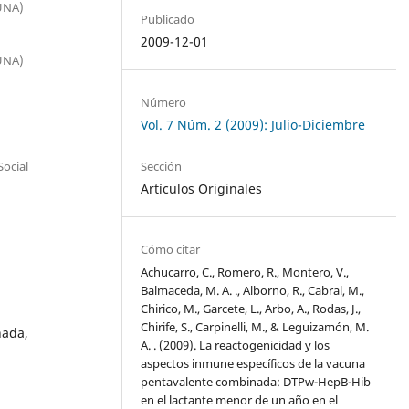
(UNA)
Publicado
2009-12-01
(UNA)
Número
Vol. 7 Núm. 2 (2009): Julio-Diciembre
Social
Sección
Artículos Originales
Cómo citar
Achucarro, C., Romero, R., Montero, V.,
Balmaceda, M. A. ., Alborno, R., Cabral, M.,
Chirico, M., Garcete, L., Arbo, A., Rodas, J.,
Chirife, S., Carpinelli, M., & Leguizamón, M.
nada,
A. . (2009). La reactogenicidad y los
aspectos inmune específicos de la vacuna
pentavalente combinada: DTPw-HepB-Hib
en el lactante menor de un año en el