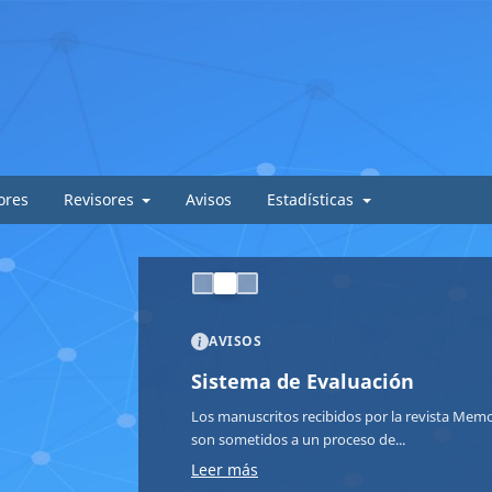
ores
Revisores
Avisos
Estadísticas
AVISOS
Nueva Covocatoria
El Instituto de Investigaciones en Ciencias de
invita a investigadores, docentes y...
Leer más