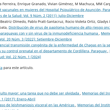
ena Ferreira, Enrique Granado, Vivian Giménez, M Machuca, MM Carp
st vacunales en mujeres del Hospital Psiquiátrico de Asunción, Pa
 de la Salud: Vol. 9 Núm. 2 (2011): Julio-Diciembre
 Beatriz Olmedo, Pablo Pratt-Santacruz, Rocio Violeta Ortiz, Gladys
bata,
Distribución de virus de papiloma humano de alto riesgo onc
 paraguayas con y sin virus de la inmunodeficiencia humana
,
Memo
: Vol. 20 Núm. 3 (2022): Setiembre-Diciembre
encial transmisión congénita de la enfermedad de Chagas en la 
 su control prenatal en el departamento de Cordillera, Paraguay
,
lud: Vol. 22 Núm. 1 (2024)
da
para este artículo.
dulto mayor: una tarea que no debe ser olvidada
,
Memorias del Ins
 1 (2017): Enero-Abril
aso de leishmaniosis visceral en las Américas
,
Memorias del Instit