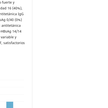
o fuerte y
vidad 16 (40%),
ntitetánica IgG
BsAg 0/40 (0%)
 antitetánica
ti-HBsAg 14/14
 variable y
, satisfactorios