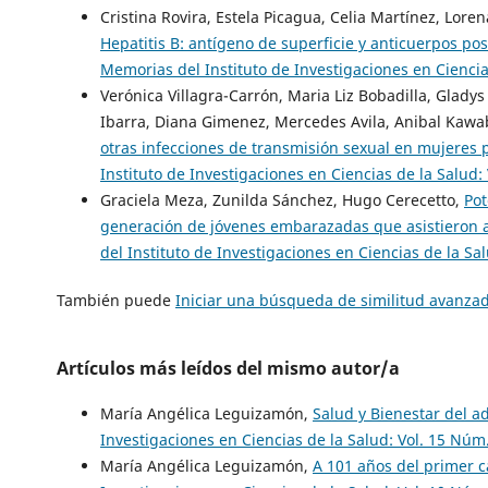
Cristina Rovira, Estela Picagua, Celia Martínez, Lor
Hepatitis B: antígeno de superficie y anticuerpos po
Memorias del Instituto de Investigaciones en Ciencias
Verónica Villagra-Carrón, Maria Liz Bobadilla, Gladys
Ibarra, Diana Gimenez, Mercedes Avila, Anibal Kawa
otras infecciones de transmisión sexual en mujeres
Instituto de Investigaciones en Ciencias de la Salud
Graciela Meza, Zunilda Sánchez, Hugo Cerecetto,
Pot
generación de jóvenes embarazadas que asistieron a
del Instituto de Investigaciones en Ciencias de la Sa
También puede
Iniciar una búsqueda de similitud avanza
Artículos más leídos del mismo autor/a
María Angélica Leguizamón,
Salud y Bienestar del a
Investigaciones en Ciencias de la Salud: Vol. 15 Núm.
María Angélica Leguizamón,
A 101 años del primer c