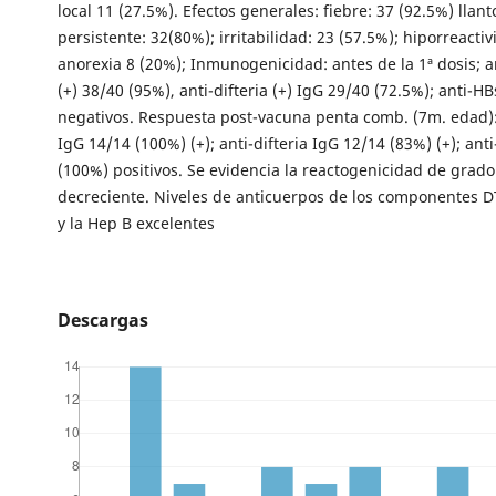
local 11 (27.5%). Efectos generales: fiebre: 37 (92.5%) llant
persistente: 32(80%); irritabilidad: 23 (57.5%); hiporreacti
anorexia 8 (20%); Inmunogenicidad: antes de la 1ª dosis; a
(+) 38/40 (95%), anti-difteria (+) IgG 29/40 (72.5%); anti-H
negativos. Respuesta post-vacuna penta comb. (7m. edad):
IgG 14/14 (100%) (+); anti-difteria IgG 12/14 (83%) (+); an
(100%) positivos. Se evidencia la reactogenicidad de grado
decreciente. Niveles de anticuerpos de los componentes DT
y la Hep B excelentes
Descargas