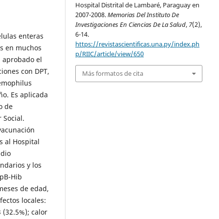
Hospital Distrital de Lambaré, Paraguay en
2007-2008.
Memorias Del Instituto De
Investigaciones En Ciencias De La Salud
,
7
(2),
6-14.
élulas enteras
https://revistascientificas.una.py/index.ph
as en muchos
p/RIIC/article/view/650
a aprobado el
ciones con DPT,
Más formatos de cita
aemophilus
ño. Es aplicada
o de
 Social.
vacunación
 al Hospital
udio
ndarios y los
epB-Hib
meses de edad,
fectos locales:
(32.5%); calor