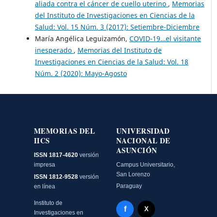
aliada contra el cáncer de cuello uterino
,
Memorias
del Instituto de Investigaciones en Ciencias de la
Salud: Vol. 15 Núm. 3 (2017): Setiembre-Diciembre
María Angélica Leguizamón,
COVID-19…el visitante
inesperado
,
Memorias del Instituto de
Investigaciones en Ciencias de la Salud: Vol. 18
Núm. 2 (2020): Mayo-Agosto
MEMORIAS DEL
UNIVERSIDAD
IICS
NACIONAL DE
ASUNCIÓN
ISSN 1817-4620
versión
impresa
Campus Universitario,
San Lorenzo
ISSN 1812-9528
versión
Paraguay
en línea
Instituto de
Facebook - Memorias del
f
X Twitter - MIICS UNA
X
Investigaciones en