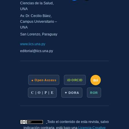
Ciencias de la Salud,
UNA
Av. Dr. Cecilio Báez,
Campus Universitario –
UNA
San Lorenzo, Paraguay
www.iics.una.py
editorial@iics.una.py
doi
● Open Access
iD ORCID
C | O | P | E
✦ DORA
ROR
Todo el contenido de esta revista, salvo
indicación contraria, está bajo una
Licencia Creative