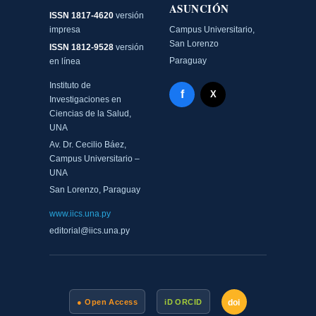
ASUNCIÓN
ISSN 1817-4620
versión
impresa
Campus Universitario,
San Lorenzo
ISSN 1812-9528
versión
Paraguay
en línea
Instituto de
Facebook - Memorias del
f
X Twitter - MIICS UNA
X
Investigaciones en
Ciencias de la Salud,
UNA
Av. Dr. Cecilio Báez,
Campus Universitario –
UNA
San Lorenzo, Paraguay
www.iics.una.py
editorial@iics.una.py
doi
● Open Access
iD ORCID