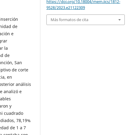
https://doi.org/10.18004/mem.iics/1812-
9528/2023.e21122309
inserción
Más formatos de cita
unidad de
ación e
grar
r la
ad de
unción, San
ptivo de corte
ia, en
sterior análisis
e analizó e
iables
aron y
chi cuadrado
udiados, 78,19%
edad de 1 a 7
ía contaba con