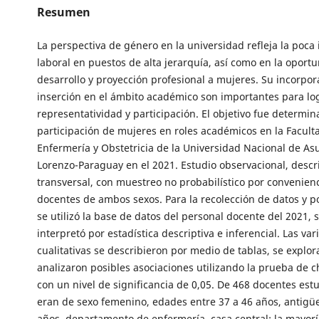
Resumen
La perspectiva de género en la universidad refleja la poca 
laboral en puestos de alta jerarquía, así como en la oport
desarrollo y proyección profesional a mujeres. Su incorpor
inserción en el ámbito académico son importantes para lo
representatividad y participación. El objetivo fue determina
participación de mujeres en roles académicos en la Facult
Enfermería y Obstetricia de la Universidad Nacional de As
Lorenzo-Paraguay en el 2021. Estudio observacional, descri
transversal, con muestreo no probabilístico por convenienc
docentes de ambos sexos. Para la recolección de datos y po
se utilizó la base de datos del personal docente del 2021, s
interpretó por estadística descriptiva e inferencial. Las var
cualitativas se describieron por medio de tablas, se explor
analizaron posibles asociaciones utilizando la prueba de 
con un nivel de significancia de 0,05. De 468 docentes est
eran de sexo femenino, edades entre 37 a 46 años, antigü
años, departamento de enfermería, casa central; la mayor