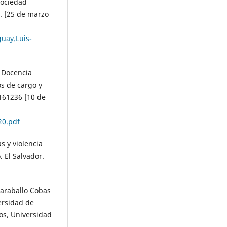
Sociedad
1. [25 de marzo
uay.Luis-
. Docencia
os de cargo y
/161236 [10 de
20.pdf
s y violencia
 El Salvador.
Caraballo Cobas
ersidad de
os, Universidad