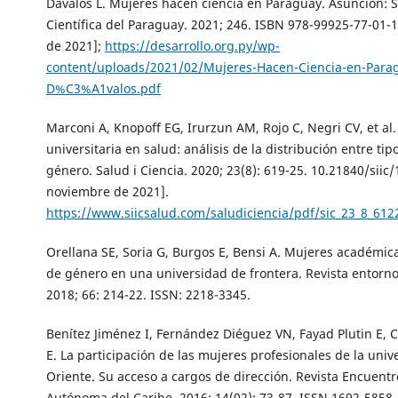
Dávalos L. Mujeres hacen ciencia en Paraguay. Asunción: 
Científica del Paraguay. 2021; 246. ISBN 978-99925-77-01-
de 2021];
https://desarrollo.org.py/wp-
content/uploads/2021/02/Mujeres-Hacen-Ciencia-en-Parag
D%C3%A1valos.pdf
Marconi A, Knopoff EG, Irurzun AM, Rojo C, Negri CV, et al
universitaria en salud: análisis de la distribución entre tip
género. Salud i Ciencia. 2020; 23(8): 619-25. 10.21840/siic
noviembre de 2021].
https://www.siicsalud.com/saludiciencia/pdf/sic_23_8_612
Orellana SE, Soria G, Burgos E, Bensi A. Mujeres académica
de género en una universidad de frontera. Revista entorno.
2018; 66: 214-22. ISSN: 2218-3345.
Benítez Jiménez I, Fernández Diéguez VN, Fayad Plutin E, 
E. La participación de las mujeres profesionales de la univ
Oriente. Su acceso a cargos de dirección. Revista Encuentr
Autónoma del Caribe. 2016; 14(02): 73-87. ISSN 1692-5858.