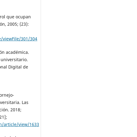
l rol que ocupan
n, 2005; (23):
e/viewFile/301/304
ión académica.
 universitario.
nal Digital de
ornejo-
versitaria. Las
ción. 2018;
21];
n/article/view/1633