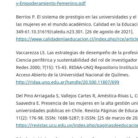
y-Empoderamiento-Femenino.pdf
Berríos P. El sistema de prestigio en las universidades y e
las mujeres en el mundo académico. Calidad en la Educació
349-61.10.31619/caledu.n23.301. [26 de agosto de 2021].
https://www.calidadenlaeducacion.cl/index.php/rce/articl
Vaccarezza LS. Las estrategias de desempeño de la profes
Ciencia periférica y sustentabilidad del rol de investigador
Redes 2000; 7(15): 15-43. RIDAA-UNQ Repositorio Institucio
Acceso Abierto de la Universidad Nacional de Quilmes.
http://ridaa.unq.edu.ar/handle/20.500.11807/699
Del Pino Arriagada S, Vallejos Cartes R, Améstica-Rivas L, C
Saavedra E. Presencia de las mujeres en la alta gestión uni
universidades públicas en Chile. Revista Páginas de Educa
11(2): 176-98. ISSN: 1688-5287; E-ISSN: [25 de marzo de 20
https://revistas.ucu.edu.uy/index.php/paginasdeeducacio