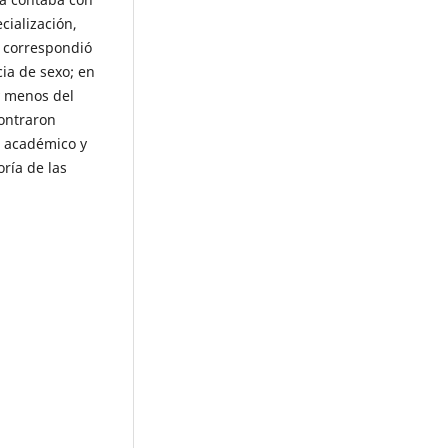
ialización,
e correspondió
ia de sexo; en
y menos del
ontraron
l académico y
ría de las