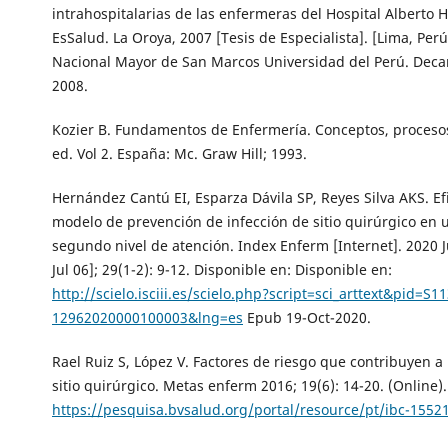
intrahospitalarias de las enfermeras del Hospital Alberto
EsSalud. La Oroya, 2007 [Tesis de Especialista]. [Lima, Per
Nacional Mayor de San Marcos Universidad del Perú. Deca
2008.
Kozier B. Fundamentos de Enfermería. Conceptos, procesos 
ed. Vol 2. España: Mc. Graw Hill; 1993.
Hernández Cantú EI, Esparza Dávila SP, Reyes Silva AKS. Ef
modelo de prevención de infección de sitio quirúrgico en 
segundo nivel de atención. Index Enferm [Internet]. 2020 J
Jul 06]; 29(1-2): 9-12. Disponible en: Disponible en:
http://scielo.isciii.es/scielo.php?script=sci_arttext&pid=S1
12962020000100003&lng=es
Epub 19-Oct-2020.
Rael Ruiz S, López V. Factores de riesgo que contribuyen a 
sitio quirúrgico. Metas enferm 2016; 19(6): 14-20. (Online)
https://pesquisa.bvsalud.org/portal/resource/pt/ibc-1552