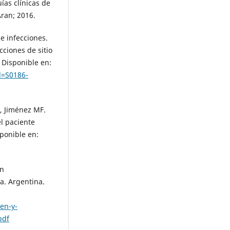
ías clínicas de
Aran; 2016.
e infecciones.
cciones de sitio
. Disponible en:
d=S0186-
A, Jiménez MF.
l paciente
sponible en:
ón
a. Argentina.
en-y-
pdf