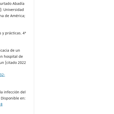
 Hurtado Abadía
ú]: Universidad
na de América;
y prácticas. 4ª
icacia de un
un hospital de
un [citado 2022
132-
la infección del
. Disponible en:
18