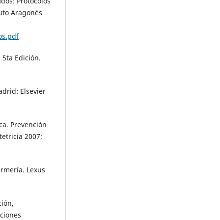
ados: Protocolos
tuto Aragonés
os.pdf
 5ta Edición.
adrid: Elsevier
ica. Prevención
tetricia 2007;
rmería. Lexus
ción,
cciones