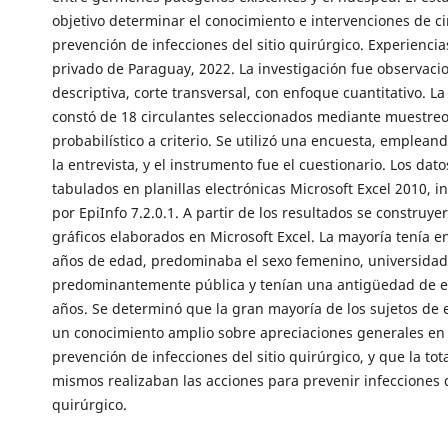
objetivo determinar el conocimiento e intervenciones de c
prevención de infecciones del sitio quirúrgico. Experiencia
privado de Paraguay, 2022. La investigación fue observacio
descriptiva, corte transversal, con enfoque cuantitativo. L
constó de 18 circulantes seleccionados mediante muestre
probabilístico a criterio. Se utilizó una encuesta, emplean
la entrevista, y el instrumento fue el cuestionario. Los dat
tabulados en planillas electrónicas Microsoft Excel 2010, i
por EpiInfo 7.2.0.1. A partir de los resultados se construye
gráficos elaborados en Microsoft Excel. La mayoría tenía e
años de edad, predominaba el sexo femenino, universidad
predominantemente pública y tenían una antigüedad de en
años. Se determinó que la gran mayoría de los sujetos de 
un conocimiento amplio sobre apreciaciones generales en
prevención de infecciones del sitio quirúrgico, y que la tot
mismos realizaban las acciones para prevenir infecciones d
quirúrgico.