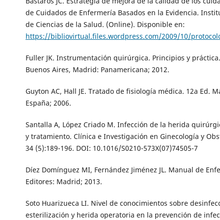
Bastarós JC. Estrategia de mejora de la calidad de los cuid
de Cuidados de Enfermería Basados en la Evidencia. Insti
de Ciencias de la Salud. (Online). Disponible en:
https://bibliovirtual.files.wordpress.com/2009/10/protocol
Fuller JK. Instrumentación quirúrgica. Principios y práctica.
Buenos Aires, Madrid: Panamericana; 2012.
Guyton AC, Hall JE. Tratado de fisiología médica. 12a Ed. M
España; 2006.
Santalla A, López Criado M. Infección de la herida quirúrg
y tratamiento. Clínica e Investigación en Ginecología y Obs
34 (5):189-196. DOI: 10.1016/S0210-573X(07)74505-7
Díez Domínguez MI, Fernández Jiménez JL. Manual de Enfe
Editores: Madrid; 2013.
Soto Huarizueca LI. Nivel de conocimientos sobre desinfec
esterilización y herida operatoria en la prevención de infe