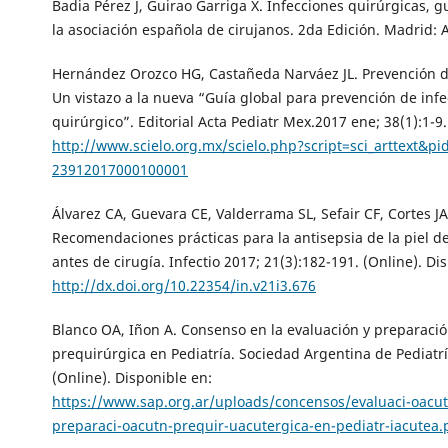
Badia Pérez J, Guirao Garriga X. Infecciones quirúrgicas, gu
la asociación española de cirujanos. 2da Edición. Madrid: 
Hernández Orozco HG, Castañeda Narváez JL. Prevención d
Un vistazo a la nueva “Guía global para prevención de infe
quirúrgico”. Editorial Acta Pediatr Mex.2017 ene; 38(1):1-9
http://www.scielo.org.mx/scielo.php?script=sci_arttext&pi
23912017000100001
Álvarez CA, Guevara CE, Valderrama SL, Sefair CF, Cortes J
Recomendaciones prácticas para la antisepsia de la piel de
antes de cirugía. Infectio 2017; 21(3):182-191. (Online). Di
http://dx.doi.org/10.22354/in.v21i3.676
Blanco OA, Iñon A. Consenso en la evaluación y preparaci
prequirúrgica en Pediatría. Sociedad Argentina de Pediatrí
(Online). Disponible en:
https://www.sap.org.ar/uploads/concensos/evaluaci-oacut
preparaci-oacutn-prequir-uacutergica-en-pediatr-iacutea.