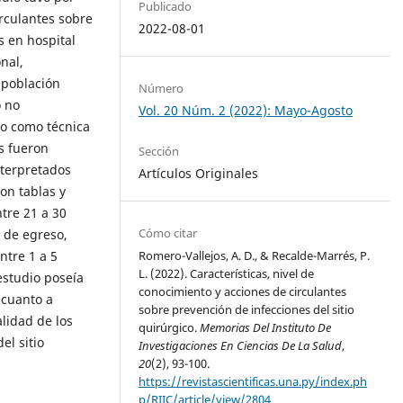
Publicado
irculantes sobre
2022-08-01
s en hospital
nal,
a población
Número
o no
Vol. 20 Núm. 2 (2022): Mayo-Agosto
do como técnica
os fueron
Sección
nterpretados
Artículos Originales
ron tablas y
ntre 21 a 30
Cómo citar
 de egreso,
tre 1 a 5
Romero-Vallejos, A. D., & Recalde-Marrés, P.
L. (2022). Características, nivel de
estudio poseía
conocimiento y acciones de circulantes
 cuanto a
sobre prevención de infecciones del sitio
alidad de los
quirúrgico.
Memorias Del Instituto De
el sitio
Investigaciones En Ciencias De La Salud
,
20
(2), 93-100.
https://revistascientificas.una.py/index.ph
p/RIIC/article/view/2804