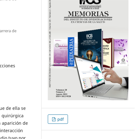
arrera de
acciones
ue de ella se
a quirúrgica
pdf
 aparición de
 interacción
dio tuvo por