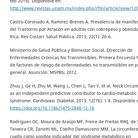
feb 2019]. Disponible en:
http://www.revistas.unam.mx/index.php/rfm/article/view/12
Castro-Coronado A, Ramírez-Brenes A. Prevalencia de manife
del Trastorno por Atracón en adultos con sobrepeso y obesid
Rica. Rev Costarr Salud Pública. 2013; 22(1): 20-6.
Ministerio de Salud Pública y Bienestar Social. Dirección de
Enfermedades Crónicas No Transmisibles. Primera Encuesta 
de factores de riesgo de enfermedades no transmisibles en p
general. Asunción: MSPBS; 2012.
Zhou J, Ge H, Zhu M, Wang L, Chen L, Tan Y, et al. Neck circu
as an independent predictive contributor to cardio-metabolic
syndrome. Cardiovasc Diabetol. 2013; 12(76): 1-8. Disponible 
https://doi.org/10.1186/1475-2840-12-76
Rodrigues DC, Moura de Araújo MF, Freire de Freitas RWJ, de
Teixeira CR, Zanetti ML, Coelho Damasceno MM. La circunfere
cuello como posible indicador del síndrome metabólico en