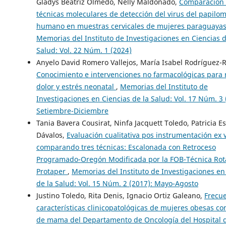
Gladys Beatriz Olmedo, Nelly Maldonado,
Comparación
técnicas moleculares de detección del virus del papilo
humano en muestras cervicales de mujeres paraguaya
Memorias del Instituto de Investigaciones en Ciencias d
Salud: Vol. 22 Núm. 1 (2024)
Anyelo David Romero Vallejos, María Isabel Rodríguez-R
Conocimiento e intervenciones no farmacológicas para 
dolor y estrés neonatal
,
Memorias del Instituto de
Investigaciones en Ciencias de la Salud: Vol. 17 Núm. 3 
Setiembre-Diciembre
Tania Bavera Cousirat, Ninfa Jacquett Toledo, Patricia E
Dávalos,
Evaluación cualitativa pos instrumentación ex 
comparando tres técnicas: Escalonada con Retroceso
Programado-Oregón Modificada por la FOB-Técnica Rot
Protaper
,
Memorias del Instituto de Investigaciones en
de la Salud: Vol. 15 Núm. 2 (2017): Mayo-Agosto
Justino Toledo, Rita Denis, Ignacio Ortiz Galeano,
Frecue
características clinicopatológicas de mujeres obesas co
de mama del Departamento de Oncología del Hospital 