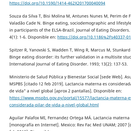
https://doi.org/10.1590/1414-462X201700040094
Souza da Silva T, Bisi Molina M, Antunes Nunes M, Perim de F
Valadão Cade N. Binge eating, sociodemographic and lifestyle
in participants of the ELSA-Brazil. Journal of Eating Disorders.
4(1): 1-6. Disponible en:
https://doi.org/10.1186%2Fs40337-0
Spitzer R, Yanovski S, Wadden T, Wing R, Marcus M, Stunkard A
Binge eating disorder: its further validation in a multisite stu
International Journal of Eating Disorder. 1993; 13(2): 137-53.
Ministerio de Salud Pública y Bienestar Social [sede Web]. As
MSPBS [citado 12 feb 2019]. Lactancia materna es considerada
de vida" a nivel global [aprox 2 pantallas]. Disponible en:
https://www.mspbs.gov.py/portal/15577/lactancia-materna-e
considerada-pilar-de-vida-a-nivel-global.html
Aguilar Palafox MI, Fernandez Ortega MÁ. Lactancia materna 
[monografía en Internet]. Mexico: Rev Fac Med UNAM; 2007 [c