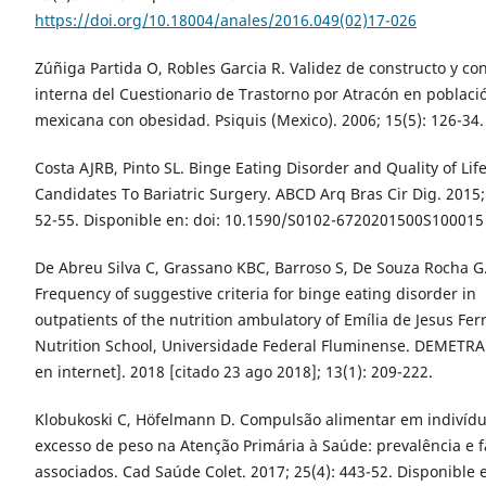
https://doi.org/10.18004/anales/2016.049(02)17-026
Zúñiga Partida O, Robles Garcia R. Validez de constructo y co
interna del Cuestionario de Trastorno por Atracón en poblaci
mexicana con obesidad. Psiquis (Mexico). 2006; 15(5): 126-34.
Costa AJRB, Pinto SL. Binge Eating Disorder and Quality of Life
Candidates To Bariatric Surgery. ABCD Arq Bras Cir Dig. 2015;
52-55. Disponible en: doi: 10.1590/S0102-6720201500S100015
De Abreu Silva C, Grassano KBC, Barroso S, De Souza Rocha G
Frequency of suggestive criteria for binge eating disorder in
outpatients of the nutrition ambulatory of Emília de Jesus Fer
Nutrition School, Universidade Federal Fluminense. DEMETRA 
en internet]. 2018 [citado 23 ago 2018]; 13(1): 209-222.
Klobukoski C, Höfelmann D. Compulsão alimentar em indivíd
excesso de peso na Atenção Primária à Saúde: prevalência e f
associados. Cad Saúde Colet. 2017; 25(4): 443-52. Disponible 