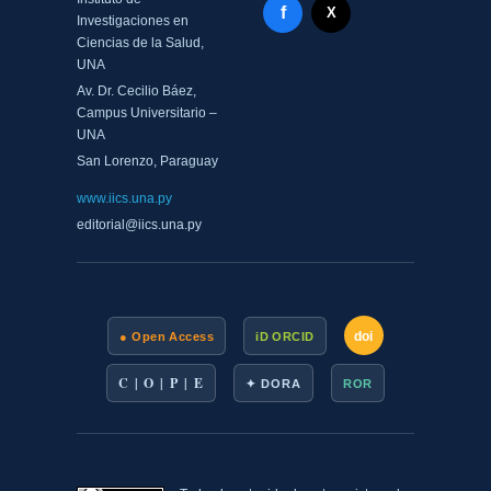
Facebook - Memorias del
f
X Twitter - MIICS UNA
X
Investigaciones en
Ciencias de la Salud,
UNA
Av. Dr. Cecilio Báez,
Campus Universitario –
UNA
San Lorenzo, Paraguay
www.iics.una.py
editorial@iics.una.py
doi
● Open Access
iD ORCID
C | O | P | E
✦ DORA
ROR