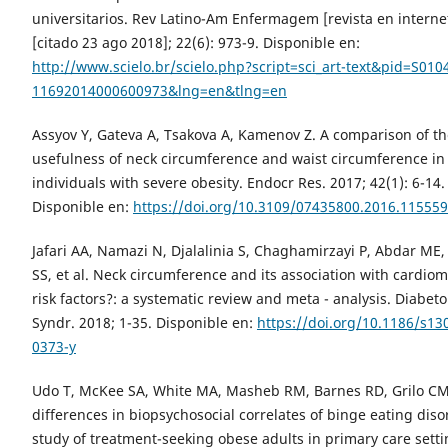
universitarios. Rev Latino-Am Enfermagem [revista en interne
[citado 23 ago 2018]; 22(6): 973-9. Disponible en:
http://www.scielo.br/scielo.php?script=sci_art-text&pid=S010
11692014000600973&lng=en&tlng=en
Assyov Y, Gateva A, Tsakova A, Kamenov Z. A comparison of the
usefulness of neck circumference and waist circumference in
individuals with severe obesity. Endocr Res. 2017; 42(1): 6-14.
Disponible en:
https://doi.org/10.3109/07435800.2016.11555
Jafari AA, Namazi N, Djalalinia S, Chaghamirzayi P, Abdar ME
SS, et al. Neck circumference and its association with cardiom
risk factors?: a systematic review and meta - analysis. Diabet
Syndr. 2018; 1-35. Disponible en:
https://doi.org/10.1186/s13
0373-y
Udo T, McKee SA, White MA, Masheb RM, Barnes RD, Grilo CM
differences in biopsychosocial correlates of binge eating diso
study of treatment-seeking obese adults in primary care sett