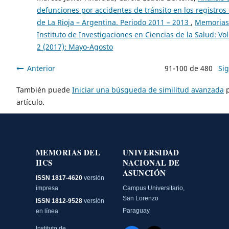
defunciones por accidentes de tránsito en los registros 
de La Rioja – Argentina. Periodo 2011 – 2013
,
Memorias
Instituto de Investigaciones en Ciencias de la Salud: Vo
2 (2017): Mayo-Agosto
Anterior
91-100 de 480
Si
También puede
Iniciar una búsqueda de similitud avanzada
p
artículo.
MEMORIAS DEL
UNIVERSIDAD
IICS
NACIONAL DE
ASUNCIÓN
ISSN 1817-4620
versión
impresa
Campus Universitario,
San Lorenzo
ISSN 1812-9528
versión
Paraguay
en línea
Instituto de