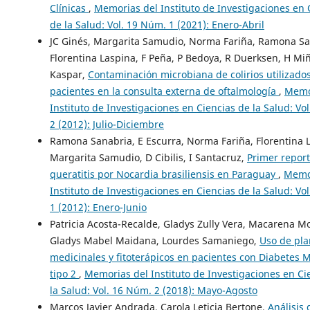
Clínicas
,
Memorias del Instituto de Investigaciones en 
de la Salud: Vol. 19 Núm. 1 (2021): Enero-Abril
JC Ginés, Margarita Samudio, Norma Fariña, Ramona Sa
Florentina Laspina, F Peña, P Bedoya, R Duerksen, H Mi
Kaspar,
Contaminación microbiana de colirios utilizado
pacientes en la consulta externa de oftalmología
,
Memo
Instituto de Investigaciones en Ciencias de la Salud: Vo
2 (2012): Julio-Diciembre
Ramona Sanabria, E Escurra, Norma Fariña, Florentina 
Margarita Samudio, D Cibilis, I Santacruz,
Primer repor
queratitis por Nocardia brasiliensis en Paraguay
,
Memo
Instituto de Investigaciones en Ciencias de la Salud: Vo
1 (2012): Enero-Junio
Patricia Acosta-Recalde, Gladys Zully Vera, Macarena Mo
Gladys Mabel Maidana, Lourdes Samaniego,
Uso de pla
medicinales y fitoterápicos en pacientes con Diabetes M
tipo 2
,
Memorias del Instituto de Investigaciones en Ci
la Salud: Vol. 16 Núm. 2 (2018): Mayo-Agosto
Marcos Javier Andrada, Carola Leticia Bertone,
Análisis 