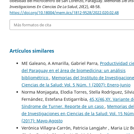
obesidad del microcentro de San Lorenzo, Paraguay.
Memorias Del Inst
Investigaciones En Ciencias De La Salud
,
20
(2), 48-58.
https://doi.org/10.18004/mem.iics/1812-9528/2022.020.02.48
Más formatos de cita
Artículos similares
ME Galeano, A Amarilla, Gabriel Parra,
Productividad cie
del Paraguay en el área de biomedicina: un análisis
bibliométrico
,
Memorias del Instituto de Investigacion
Ciencias de la Salud: Vol. 5 Núm. 1 (2007): Enero-Junio
Norma Monjagata, Elodia Torres, Stella Rodríguez, Silvi
Fernández, Estefana Estigarribia,
45,X/46,XY. Variante d
Síndrome de Turner. Reporte de un caso
,
Memorias del
de Investigaciones en Ciencias de la Salud: Vol. 15 Núm
(2017): Mayo-Agosto
Verónica Villagra-Carrón, Patricia Langjahr , Maria Liz Bo