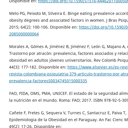
Disponible en:
https://doi.org/10.1590/S1516-4446201100050
Melo PG, Peixoto M, Silveira E. Binge eating prevalence accor
obesity degrees and associated factors in women. J Bras Psiqu
2015; 64(2): 100-106. Disponible en:
https://doi.org/10.1590/
2085000000064
Morales A, Gómes A, Jiménez B, Jiménez F, León G, Majano A, e
Trastorno por atracón: prevalencia, factores asociados y relac
obesidad en adultos jóvenes universitarios. Rev Colomb Psiqui
44(3): 177-182. Disponible en:
https://www.elsevier.es/es-revi
revista-colombiana-psiquiatria-379-articulo-trastorno-por-atr
prevalencia-factoresS0034745015000335
FAO, FIDA, OMS, PMA, UNICEF. El estado de la seguridad alim
la nutrición en el mundo. Roma: FAO; 2017. ISBN 978-92-5-30
Cañete F, Fretes G, Sequera V, Turnes C, Santacruz E, Paiva T, e
Epidemiologia de la Obesidad en el Paraguay. An Fac Cienc M
49(2): 17-26. Disponible en: